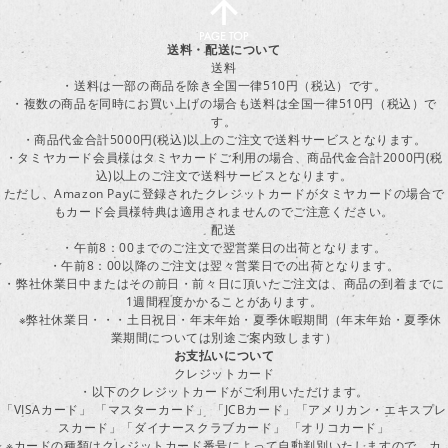
送料・配送について
送料
・送料は一部の商品を除き全国一律510円（税込）です。
・複数の商品を同時にお買い上げの場合も送料は全国一律510円（税込）で
す。
・商品代金合計5000円(税込)以上のご注文で送料サービスとなります。
・タミヤカード会員様はタミヤカードご利用の場合、商品代金合計2000円(税
込)以上のご注文で送料サービスとなります。
ただし、Amazon Payに登録されたクレジットカードがタミヤカードの場合で
もカード会員様特典は適用されませんのでご注意ください。
配送
・午前8：00までのご注文で翌営業日の出荷となります。
・午前8：00以降のご注文は翌々営業日での出荷となります。
・弊社休業日中またはその前日・前々日に頂いたご注文は、商品の到着までに
1週間程度かかることがあります。
※弊社休業日・・・土日祝日・年末年始・夏季休暇期間（年末年始・夏季休
業期間については別途ご案内致します）
お支払いについて
クレジットカード
・以下のクレジットカードがご利用いただけます。
「VISAカード」 「マスターカード」 「JCBカード」「アメリカン・エキスプレ
スカード」「ダイナースクラブカード」 「オリコカード」
※カードの種類はクレジットカード番号によって自動判別いたしますので、カ