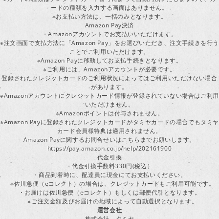
ードの種類を入力する画面はありません。
※お支払い方法は、一括のみとなります。
Amazon Pay決済
・Amazonアカウントでお支払いいただけます。
※注文画面で支払方法に「Amazon Pay」をお選びいただき、注文手続きを行
ことでご利用いただけます。
※Amazon Payに移動してお支払手続きとなります。
※ご利用には、Amazonアカウントが必要です。
登録されたクレジットカードのご利用状況によってはご利用いただけない場合
があります。
※Amazonアカウントにクレジットカード情報が登録されていない場合はご利用
いただけません。
※Amazonポイントは付与されません。
※Amazon Payに登録されたクレジットカードがタミヤカードの場合でもタミヤ
カード会員様特典は適用されません。
Amazon Payに関するお問合せいはこちらまでお願いします。
https://pay.amazon.co.jp/help/202161900
代金引換
・代金引換手数料330円(税込）
・商品到着時に、配達員に現金にてお支払いください。
※佐川急便（eコレクト）の場合は、クレジットカードもご利用可能です。
・お届けは佐川急便（eコレクト）もしくは郵便代引となります。
※ご注文金額及びお届けの地域によって自動選択となります。
運営会社
株式会社 タミヤ