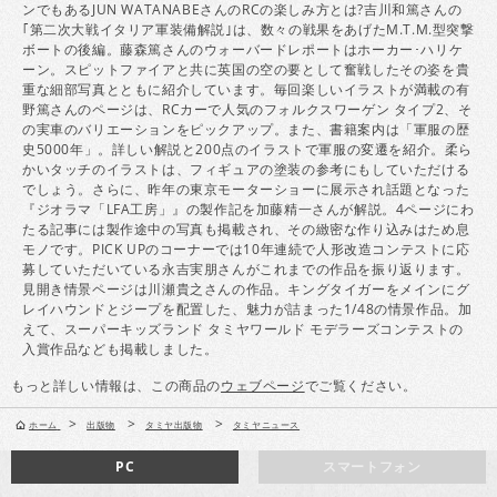
ンでもあるJUN WATANABEさんのRCの楽しみ方とは?吉川和篤さんの
｢第二次大戦イタリア軍装備解説｣は、数々の戦果をあげたM.T.M.型突撃
ボートの後編。藤森篤さんのウォーバードレポートはホーカー･ハリケ
ーン。スピットファイアと共に英国の空の要として奮戦したその姿を貴
重な細部写真とともに紹介しています。毎回楽しいイラストが満載の有
野篤さんのページは、RCカーで人気のフォルクスワーゲン タイプ2、そ
の実車のバリエーションをピックアップ。また、書籍案内は「軍服の歴
史5000年」。詳しい解説と200点のイラストで軍服の変遷を紹介。柔ら
かいタッチのイラストは、フィギュアの塗装の参考にもしていただける
でしょう。さらに、昨年の東京モーターショーに展示され話題となった
『ジオラマ「LFA工房」』の製作記を加藤精一さんが解説。4ページにわ
たる記事には製作途中の写真も掲載され、その緻密な作り込みはため息
モノです。PICK UPのコーナーでは10年連続で人形改造コンテストに応
募していただいている永吉実朋さんがこれまでの作品を振り返ります。
見開き情景ページは川瀬貴之さんの作品。キングタイガーをメインにグ
レイハウンドとジープを配置した、魅力が詰まった1/48の情景作品。加
えて、スーパーキッズランド タミヤワールド モデラーズコンテストの
入賞作品なども掲載しました。
もっと詳しい情報は、この商品の
ウェブページ
でご覧ください。
>
>
>
ホーム
出版物
タミヤ出版物
タミヤニュース
PC
スマートフォン