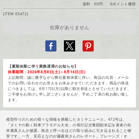
送料 90円
6ポイント獲得
(ITEM 65472)
【夏期休業に伴う業務遅滞のお知らせ】
休業期間：2026年8月8日(土)～8月16日(日)
上記期間、誠に勝手ながら弊社夏期休業に伴い、商品の出荷・メール
でのお問い合わせのお答えをお休みさせていただきます。商品の発送
につきましては、8月17日(月)以降に順次発送とさせていただきます。
ご不便をお掛けし申し訳ございませんが、予めご了承の程お願い致し
ます。
模型作りのための様々な情報を満載したタミヤニュース。472号は、
「タミヤの動く戦車プラモデル大全」の発行記念奮闘顛末記を著者の松
井康真さんが披露。執念と呼べるほどの取り組みに引き込まれること確
実です。一方、見応えなのが藤森篤さんのレポート。プレーンズ・オ