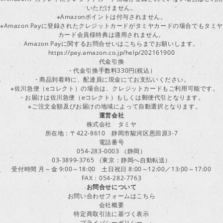
いただけません。
※Amazonポイントは付与されません。
※Amazon Payに登録されたクレジットカードがタミヤカードの場合でもタミヤ
カード会員様特典は適用されません。
Amazon Payに関するお問合せいはこちらまでお願いします。
https://pay.amazon.co.jp/help/202161900
代金引換
・代金引換手数料330円(税込）
・商品到着時に、配達員に現金にてお支払いください。
※佐川急便（eコレクト）の場合は、クレジットカードもご利用可能です。
・お届けは佐川急便（eコレクト）もしくは郵便代引となります。
※ご注文金額及びお届けの地域によって自動選択となります。
運営会社
株式会社 タミヤ
所在地：〒422-8610 静岡市駿河区恩田原3-7
電話番号
054-283-0003 （静岡）
03-3899-3765 （東京：静岡へ自動転送）
受付時間 月～金 9:00～18:00 土日祝日 8:00～12:00／13:00～17:00
FAX：054-282-7763
お問合せについて
お問い合わせフォームはこちら
会社概要
特定商取引法に基づく表示
プライバシーポリシー