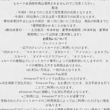
もカード会員様特典は適用されませんのでご注意ください。
配送
・午前8：00までのご注文で翌営業日の出荷となります。
・午前8：00以降のご注文は翌々営業日での出荷となります。
・弊社休業日中またはその前日・前々日に頂いたご注文は、商品の到着までに
1週間程度かかることがあります。
※弊社休業日・・・土日祝日・年末年始・夏季休暇期間（年末年始・夏季休
業期間については別途ご案内致します）
お支払いについて
クレジットカード
・以下のクレジットカードがご利用いただけます。
「VISAカード」 「マスターカード」 「JCBカード」「アメリカン・エキスプレ
スカード」「ダイナースクラブカード」 「オリコカード」
※カードの種類はクレジットカード番号によって自動判別いたしますので、カ
ードの種類を入力する画面はありません。
※お支払い方法は、一括のみとなります。
Amazon Pay決済
・Amazonアカウントでお支払いいただけます。
※注文画面で支払方法に「Amazon Pay」をお選びいただき、注文手続きを行
ことでご利用いただけます。
※Amazon Payに移動してお支払手続きとなります。
※ご利用には、Amazonアカウントが必要です。
登録されたクレジットカードのご利用状況によってはご利用いただけない場合
があります。
※Amazonアカウントにクレジットカード情報が登録されていない場合はご利用