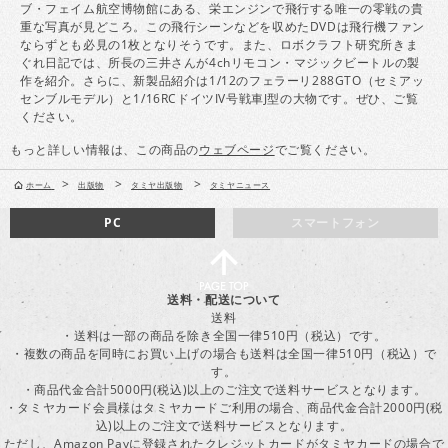
ブ・フェイム航空博物館にある、栄エンジンで飛行する唯一の零戦の貴
重な写真が見どころ。この飛行シーンなどを収めたDVDは飛行機ファン
ならずとも必見の1枚となりそうです。また、ロボクラフト研究所きま
ぐれ日記では、所長の三井さんが4chリモコン・マジックビートルの製
作を紹介。さらに、新製品紹介は1/12のフェラーリ288GTO（セミアッ
センブルモデル）と1/16RCドイツIV号戦車J型の大物です。ぜひ、ご覧
ください。
もっと詳しい情報は、この商品の
ウェブページ
でご覧ください。
>
>
>
ホーム
出版物
タミヤ出版物
タミヤニュース
PC
スマートフォン
送料・配送について
送料
・送料は一部の商品を除き全国一律510円（税込）です。
・複数の商品を同時にお買い上げの場合も送料は全国一律510円（税込）で
す。
・商品代金合計5000円(税込)以上のご注文で送料サービスとなります。
・タミヤカード会員様はタミヤカードご利用の場合、商品代金合計2000円(税
込)以上のご注文で送料サービスとなります。
ただし、Amazon Payに登録されたクレジットカードがタミヤカードの場合で