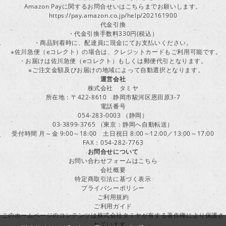
Amazon Payに関するお問合せいはこちらまでお願いします。
https://pay.amazon.co.jp/help/202161900
代金引換
・代金引換手数料330円(税込）
・商品到着時に、配達員に現金にてお支払いください。
※佐川急便（eコレクト）の場合は、クレジットカードもご利用可能です。
・お届けは佐川急便（eコレクト）もしくは郵便代引となります。
※ご注文金額及びお届けの地域によって自動選択となります。
運営会社
株式会社 タミヤ
所在地：〒422-8610 静岡市駿河区恩田原3-7
電話番号
054-283-0003 （静岡）
03-3899-3765 （東京：静岡へ自動転送）
受付時間 月～金 9:00～18:00 土日祝日 8:00～12:00／13:00～17:00
FAX：054-282-7763
お問合せについて
お問い合わせフォームはこちら
会社概要
特定商取引法に基づく表示
プライバシーポリシー
ご利用規約
ご利用ガイド
このホームページのコンテンツは株式会社タミヤが有する著作権により保護さ
れています。