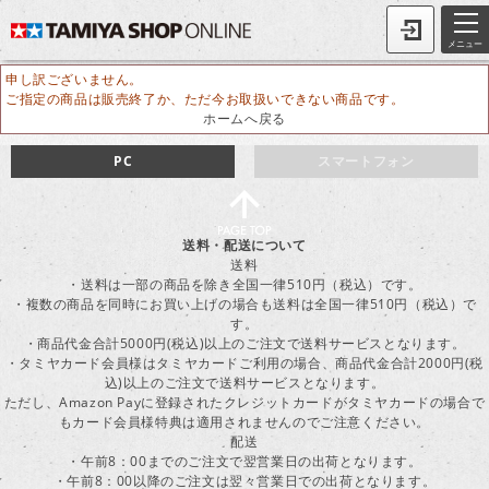
メニュー
申し訳ございません。
ご指定の商品は販売終了か、ただ今お取扱いできない商品です。
ホームへ戻る
PC
スマートフォン
送料・配送について
送料
・送料は一部の商品を除き全国一律510円（税込）です。
・複数の商品を同時にお買い上げの場合も送料は全国一律510円（税込）で
す。
・商品代金合計5000円(税込)以上のご注文で送料サービスとなります。
・タミヤカード会員様はタミヤカードご利用の場合、商品代金合計2000円(税
込)以上のご注文で送料サービスとなります。
ただし、Amazon Payに登録されたクレジットカードがタミヤカードの場合で
もカード会員様特典は適用されませんのでご注意ください。
配送
・午前8：00までのご注文で翌営業日の出荷となります。
・午前8：00以降のご注文は翌々営業日での出荷となります。