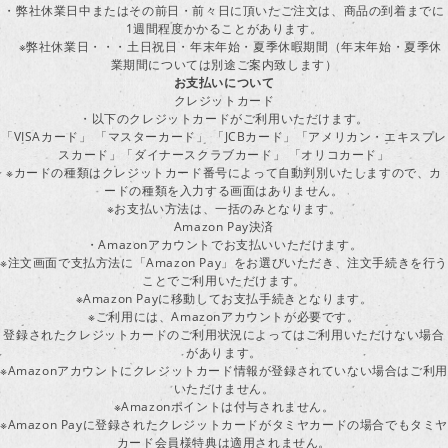
・弊社休業日中またはその前日・前々日に頂いたご注文は、商品の到着までに
1週間程度かかることがあります。
※弊社休業日・・・土日祝日・年末年始・夏季休暇期間（年末年始・夏季休
業期間については別途ご案内致します）
お支払いについて
クレジットカード
・以下のクレジットカードがご利用いただけます。
「VISAカード」 「マスターカード」 「JCBカード」「アメリカン・エキスプレ
スカード」「ダイナースクラブカード」 「オリコカード」
※カードの種類はクレジットカード番号によって自動判別いたしますので、カ
ードの種類を入力する画面はありません。
※お支払い方法は、一括のみとなります。
Amazon Pay決済
・Amazonアカウントでお支払いいただけます。
※注文画面で支払方法に「Amazon Pay」をお選びいただき、注文手続きを行
ことでご利用いただけます。
※Amazon Payに移動してお支払手続きとなります。
※ご利用には、Amazonアカウントが必要です。
登録されたクレジットカードのご利用状況によってはご利用いただけない場合
があります。
※Amazonアカウントにクレジットカード情報が登録されていない場合はご利用
いただけません。
※Amazonポイントは付与されません。
※Amazon Payに登録されたクレジットカードがタミヤカードの場合でもタミヤ
カード会員様特典は適用されません。