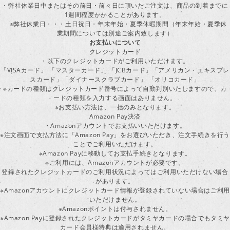
・弊社休業日中またはその前日・前々日に頂いたご注文は、商品の到着までに
1週間程度かかることがあります。
※弊社休業日・・・土日祝日・年末年始・夏季休暇期間（年末年始・夏季休
業期間については別途ご案内致します）
お支払いについて
クレジットカード
・以下のクレジットカードがご利用いただけます。
「VISAカード」 「マスターカード」 「JCBカード」「アメリカン・エキスプレ
スカード」「ダイナースクラブカード」 「オリコカード」
※カードの種類はクレジットカード番号によって自動判別いたしますので、カ
ードの種類を入力する画面はありません。
※お支払い方法は、一括のみとなります。
Amazon Pay決済
・Amazonアカウントでお支払いいただけます。
※注文画面で支払方法に「Amazon Pay」をお選びいただき、注文手続きを行
ことでご利用いただけます。
※Amazon Payに移動してお支払手続きとなります。
※ご利用には、Amazonアカウントが必要です。
登録されたクレジットカードのご利用状況によってはご利用いただけない場合
があります。
※Amazonアカウントにクレジットカード情報が登録されていない場合はご利用
いただけません。
※Amazonポイントは付与されません。
※Amazon Payに登録されたクレジットカードがタミヤカードの場合でもタミヤ
カード会員様特典は適用されません。