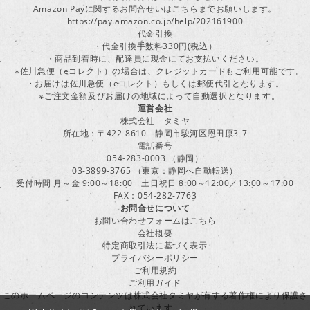
Amazon Payに関するお問合せいはこちらまでお願いします。
https://pay.amazon.co.jp/help/202161900
代金引換
・代金引換手数料330円(税込）
・商品到着時に、配達員に現金にてお支払いください。
※佐川急便（eコレクト）の場合は、クレジットカードもご利用可能です。
・お届けは佐川急便（eコレクト）もしくは郵便代引となります。
※ご注文金額及びお届けの地域によって自動選択となります。
運営会社
株式会社 タミヤ
所在地：〒422-8610 静岡市駿河区恩田原3-7
電話番号
054-283-0003 （静岡）
03-3899-3765 （東京：静岡へ自動転送）
受付時間 月～金 9:00～18:00 土日祝日 8:00～12:00／13:00～17:00
FAX：054-282-7763
お問合せについて
お問い合わせフォームはこちら
会社概要
特定商取引法に基づく表示
プライバシーポリシー
ご利用規約
ご利用ガイド
このホームページのコンテンツは株式会社タミヤが有する著作権により保護さ
れています。