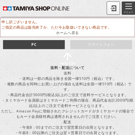
メニュー
申し訳ございません。
ご指定の商品は販売終了か、ただ今お取扱いできない商品です。
ホームへ戻る
PC
スマートフォン
送料・配送について
送料
・送料は一部の商品を除き全国一律510円（税込）です。
・複数の商品を同時にお買い上げの場合も送料は全国一律510円（税込）で
す。
・商品代金合計5000円(税込)以上のご注文で送料サービスとなります。
・タミヤカード会員様はタミヤカードご利用の場合、商品代金合計2000円(税
込)以上のご注文で送料サービスとなります。
ただし、Amazon Payに登録されたクレジットカードがタミヤカードの場合で
もカード会員様特典は適用されませんのでご注意ください。
配送
・午前8：00までのご注文で翌営業日の出荷となります。
・午前8：00以降のご注文は翌々営業日での出荷となります。