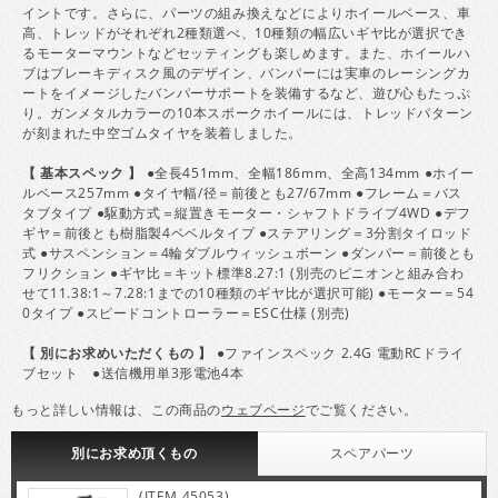
イントです。さらに、パーツの組み換えなどによりホイールベース、車
高、トレッドがそれぞれ2種類選べ、10種類の幅広いギヤ比が選択でき
るモーターマウントなどセッティングも楽しめます。また、ホイールハ
ブはブレーキディスク風のデザイン、バンパーには実車のレーシングカ
ートをイメージしたバンパーサポートを装備するなど、遊び心もたっぷ
り。ガンメタルカラーの10本スポークホイールには、トレッドパターン
が刻まれた中空ゴムタイヤを装着しました。
【 基本スペック 】
●全長451mm、全幅186mm、全高134mm ●ホイー
ルベース257mm ●タイヤ幅/径＝前後とも27/67mm ●フレーム＝バス
タブタイプ ●駆動方式＝縦置きモーター・シャフトドライブ4WD ●デフ
ギヤ＝前後とも樹脂製4ベベルタイプ ●ステアリング＝3分割タイロッド
式 ●サスペンション＝4輪ダブルウィッシュボーン ●ダンパー＝前後とも
フリクション ●ギヤ比＝キット標準8.27:1 (別売のピニオンと組み合わ
せて11.38:1～7.28:1までの10種類のギヤ比が選択可能) ●モーター＝54
0タイプ ●スピードコントローラー＝ESC仕様 (別売)
【 別にお求めいただくもの 】
●ファインスペック 2.4G 電動RCドライ
ブセット ●送信機用単3形電池4本
もっと詳しい情報は、この商品の
ウェブページ
でご覧ください。
別にお求め頂くもの
スペア
パーツ
(ITEM 45053)