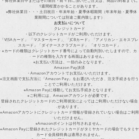
・弊社休業日中またはその前日・前々日に頂いたご注文は、商品の到着までに
1週間程度かかることがあります。
※弊社休業日・・・土日祝日・年末年始・夏季休暇期間（年末年始・夏季休
業期間については別途ご案内致します）
お支払いについて
クレジットカード
・以下のクレジットカードがご利用いただけます。
「VISAカード」 「マスターカード」 「JCBカード」「アメリカン・エキスプレ
スカード」「ダイナースクラブカード」 「オリコカード」
※カードの種類はクレジットカード番号によって自動判別いたしますので、カ
ードの種類を入力する画面はありません。
※お支払い方法は、一括のみとなります。
Amazon Pay決済
・Amazonアカウントでお支払いいただけます。
※注文画面で支払方法に「Amazon Pay」をお選びいただき、注文手続きを行
ことでご利用いただけます。
※Amazon Payに移動してお支払手続きとなります。
※ご利用には、Amazonアカウントが必要です。
登録されたクレジットカードのご利用状況によってはご利用いただけない場合
があります。
※Amazonアカウントにクレジットカード情報が登録されていない場合はご利用
いただけません。
※Amazonポイントは付与されません。
※Amazon Payに登録されたクレジットカードがタミヤカードの場合でもタミヤ
カード会員様特典は適用されません。