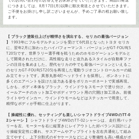
でのお問い合わせのお答えをお休みさせていただきます。商品の発送
につきましては、8月17日(月)以降に順次発送とさせていただきます。
ご不便をお掛けし申し訳ございませんが、予めご了承の程お願い致し
ます。
【 ブラック塗装仕上げが精悍さを演出する、セリカの最強バージョン
】
1993年にフルモデルチェンジを受けて6代目となったトヨタ セリカ
に、翌年2月に加わったハイパフォーマンス・バージョンがGT-FOUR(S
T205)です。世界ラリー選手権を戦うためのホモロゲーションモデルと
して開発されただけに、高性能な走りと迫力あるスタイルが自動車ファ
ンの注目を集めました。歴代セリカの中でも最強バージョンといえるこ
のセリカGT-FOUR(ST205)を再現した電動ラジオコントロールカーの組
み立てキットです。異形丸形4灯ヘッドライトを採用し、ボンネットに
多くのエアベントを設けた迫力ある姿をポリカーボネートで実感再現。
しかも、ボディ本体をブラック、ウインドウをスモークで塗り分け、ホ
イールアーチのカット加工やボディマウント用の穴開け加工済み。前後
ライトやウインカー、ウインドウモールなどはステッカーで用意して、
精悍なボディが手軽に仕上がります。
【 操縦性に優れ、セッティングも楽しいシャフトドライブ4WDのTT-0
2シャーシ 】
シャフトドライブ4WDのTT-02シャーシは、走行用バッテ
リーを左、モーターを右に縦置きにレイアウトした好バランス設計によ
り操縦安定性に優れ、サスアームやアップライトを左右共通化して組み
立てやすく、上下分割式のギヤケースなどにより整備性も高い構成がポ