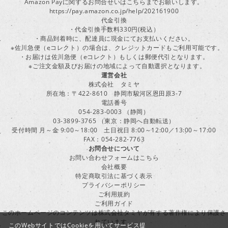
Amazon Payに関するお問合せいはこちらまでお願いします。
https://pay.amazon.co.jp/help/202161900
代金引換
・代金引換手数料330円(税込）
・商品到着時に、配達員に現金にてお支払いください。
※佐川急便（eコレクト）の場合は、クレジットカードもご利用可能です。
・お届けは佐川急便（eコレクト）もしくは郵便代引となります。
※ご注文金額及びお届けの地域によって自動選択となります。
運営会社
株式会社 タミヤ
所在地：〒422-8610 静岡市駿河区恩田原3-7
電話番号
054-283-0003 （静岡）
03-3899-3765 （東京：静岡へ自動転送）
受付時間 月～金 9:00～18:00 土日祝日 8:00～12:00／13:00～17:00
FAX：054-282-7763
お問合せについて
お問い合わせフォームはこちら
会社概要
特定商取引法に基づく表示
プライバシーポリシー
ご利用規約
ご利用ガイド
このホームページのコンテンツは株式会社タミヤが有する著作権により保護さ
れています。
このWebサイトではCookieを用いてサービス提