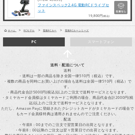
ファインスペック2.4G 電動RCドライブセ
ット
19,800円
(税込)
>
>
>
ホーム
RCモデル
電動RCカー
電動RCカーシリーズ
PC
スマートフォン
送料・配送について
送料
・送料は一部の商品を除き全国一律510円（税込）です。
・複数の商品を同時にお買い上げの場合も送料は全国一律510円（税込）で
す。
・商品代金合計5000円(税込)以上のご注文で送料サービスとなります。
・タミヤカード会員様はタミヤカードご利用の場合、商品代金合計2000円(税
込)以上のご注文で送料サービスとなります。
ただし、Amazon Payに登録されたクレジットカードがタミヤカードの場合で
もカード会員様特典は適用されませんのでご注意ください。
配送
・午前8：00までのご注文で翌営業日の出荷となります。
・午前8：00以降のご注文は翌々営業日での出荷となります。