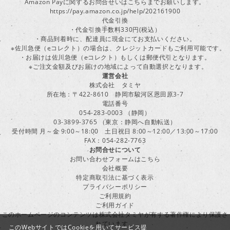
Amazon Payに関するお問合せいはこちらまでお願いします。
https://pay.amazon.co.jp/help/202161900
代金引換
・代金引換手数料330円(税込）
・商品到着時に、配達員に現金にてお支払いください。
※佐川急便（eコレクト）の場合は、クレジットカードもご利用可能です。
・お届けは佐川急便（eコレクト）もしくは郵便代引となります。
※ご注文金額及びお届けの地域によって自動選択となります。
運営会社
株式会社 タミヤ
所在地：〒422-8610 静岡市駿河区恩田原3-7
電話番号
054-283-0003 （静岡）
03-3899-3765 （東京：静岡へ自動転送）
受付時間 月～金 9:00～18:00 土日祝日 8:00～12:00／13:00～17:00
FAX：054-282-7763
お問合せについて
お問い合わせフォームはこちら
会社概要
特定商取引法に基づく表示
プライバシーポリシー
ご利用規約
ご利用ガイド
このホームページのコンテンツは株式会社タミヤが有する著作権により保護さ
れています。
このWebサイトではCookieを用いてサービス提