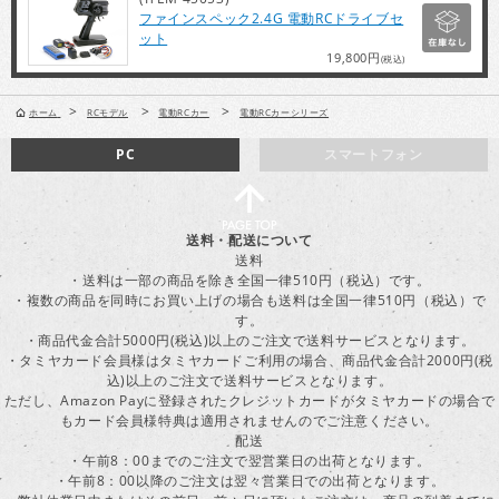
ファインスペック2.4G 電動RCドライブセ
ット
19,800円
(税込)
>
>
>
ホーム
RCモデル
電動RCカー
電動RCカーシリーズ
PC
スマートフォン
送料・配送について
送料
・送料は一部の商品を除き全国一律510円（税込）です。
・複数の商品を同時にお買い上げの場合も送料は全国一律510円（税込）で
す。
・商品代金合計5000円(税込)以上のご注文で送料サービスとなります。
・タミヤカード会員様はタミヤカードご利用の場合、商品代金合計2000円(税
込)以上のご注文で送料サービスとなります。
ただし、Amazon Payに登録されたクレジットカードがタミヤカードの場合で
もカード会員様特典は適用されませんのでご注意ください。
配送
・午前8：00までのご注文で翌営業日の出荷となります。
・午前8：00以降のご注文は翌々営業日での出荷となります。