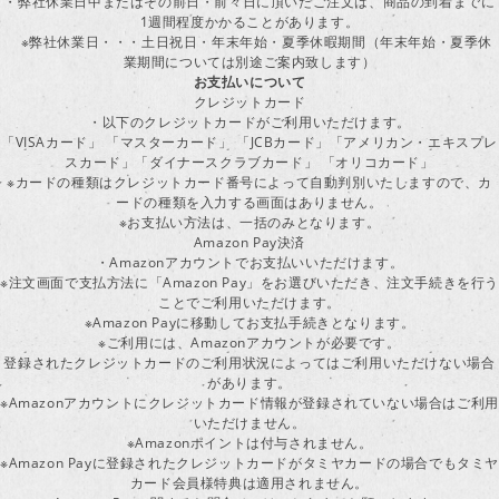
・弊社休業日中またはその前日・前々日に頂いたご注文は、商品の到着までに
1週間程度かかることがあります。
※弊社休業日・・・土日祝日・年末年始・夏季休暇期間（年末年始・夏季休
業期間については別途ご案内致します）
お支払いについて
クレジットカード
・以下のクレジットカードがご利用いただけます。
「VISAカード」 「マスターカード」 「JCBカード」「アメリカン・エキスプレ
スカード」「ダイナースクラブカード」 「オリコカード」
※カードの種類はクレジットカード番号によって自動判別いたしますので、カ
ードの種類を入力する画面はありません。
※お支払い方法は、一括のみとなります。
Amazon Pay決済
・Amazonアカウントでお支払いいただけます。
※注文画面で支払方法に「Amazon Pay」をお選びいただき、注文手続きを行
ことでご利用いただけます。
※Amazon Payに移動してお支払手続きとなります。
※ご利用には、Amazonアカウントが必要です。
登録されたクレジットカードのご利用状況によってはご利用いただけない場合
があります。
※Amazonアカウントにクレジットカード情報が登録されていない場合はご利用
いただけません。
※Amazonポイントは付与されません。
※Amazon Payに登録されたクレジットカードがタミヤカードの場合でもタミヤ
カード会員様特典は適用されません。