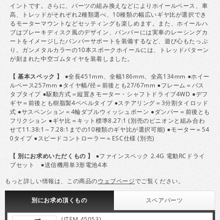
イントです。さらに、パーツの組み換えなどによりホイールベース、車
高、トレッドがそれぞれ2種類選べ、10種類の幅広いギヤ比が選択でき
るモーターマウントなどセッティングも楽しめます。また、ホイールハ
ブはブレーキディスク風のデザイン、バンパーには実車のレーシングカ
ートをイメージしたバンパーサポートを装備するなど、遊び心もたっぷ
り。ガンメタルカラーの10本スポークホイールには、トレッドパターン
が刻まれた中空ゴムタイヤを装着しました。
【 基本スペック 】
●全長451mm、全幅186mm、全高134mm ●ホイー
ルベース257mm ●タイヤ幅/径＝前後とも27/67mm ●フレーム＝バス
タブタイプ ●駆動方式＝縦置きモーター・シャフトドライブ4WD ●デフ
ギヤ＝前後とも樹脂製4ベベルタイプ ●ステアリング＝3分割タイロッド
式 ●サスペンション＝4輪ダブルウィッシュボーン ●ダンパー＝前後とも
フリクション ●ギヤ比＝キット標準8.27:1 (別売のピニオンと組み合わ
せて11.38:1～7.28:1までの10種類のギヤ比が選択可能) ●モーター＝54
0タイプ ●スピードコントローラー＝ESC仕様 (別売)
【 別にお求めいただくもの 】
●ファインスペック 2.4G 電動RCドライ
ブセット ●送信機用単3形電池4本
もっと詳しい情報は、この商品の
ウェブページ
でご覧ください。
別にお求め頂くもの
スペア
パーツ
(ITEM 45053)