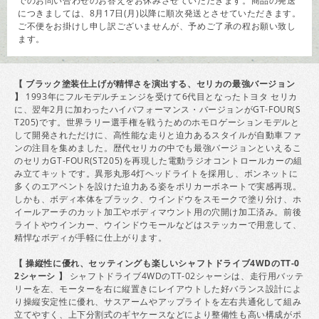
でのお問い合わせのお答えをお休みさせていただきます。商品の発送
につきましては、8月17日(月)以降に順次発送とさせていただきます。
ご不便をお掛けし申し訳ございませんが、予めご了承の程お願い致し
ます。
【 ブラック塗装仕上げが精悍さを演出する、セリカの最強バージョン
】
1993年にフルモデルチェンジを受けて6代目となったトヨタ セリカ
に、翌年2月に加わったハイパフォーマンス・バージョンがGT-FOUR(S
T205)です。世界ラリー選手権を戦うためのホモロゲーションモデルと
して開発されただけに、高性能な走りと迫力あるスタイルが自動車ファ
ンの注目を集めました。歴代セリカの中でも最強バージョンといえるこ
のセリカGT-FOUR(ST205)を再現した電動ラジオコントロールカーの組
み立てキットです。異形丸形4灯ヘッドライトを採用し、ボンネットに
多くのエアベントを設けた迫力ある姿をポリカーボネートで実感再現。
しかも、ボディ本体をブラック、ウインドウをスモークで塗り分け、ホ
イールアーチのカット加工やボディマウント用の穴開け加工済み。前後
ライトやウインカー、ウインドウモールなどはステッカーで用意して、
精悍なボディが手軽に仕上がります。
【 操縦性に優れ、セッティングも楽しいシャフトドライブ4WDのTT-0
2シャーシ 】
シャフトドライブ4WDのTT-02シャーシは、走行用バッテ
リーを左、モーターを右に縦置きにレイアウトした好バランス設計によ
り操縦安定性に優れ、サスアームやアップライトを左右共通化して組み
立てやすく、上下分割式のギヤケースなどにより整備性も高い構成がポ