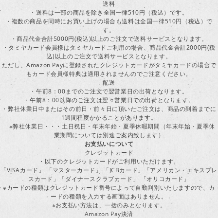
送料
・送料は一部の商品を除き全国一律510円（税込）です。
・複数の商品を同時にお買い上げの場合も送料は全国一律510円（税込）で
す。
・商品代金合計5000円(税込)以上のご注文で送料サービスとなります。
・タミヤカード会員様はタミヤカードご利用の場合、商品代金合計2000円(税
込)以上のご注文で送料サービスとなります。
ただし、Amazon Payに登録されたクレジットカードがタミヤカードの場合で
もカード会員様特典は適用されませんのでご注意ください。
配送
・午前8：00までのご注文で翌営業日の出荷となります。
・午前8：00以降のご注文は翌々営業日での出荷となります。
・弊社休業日中またはその前日・前々日に頂いたご注文は、商品の到着までに
1週間程度かかることがあります。
※弊社休業日・・・土日祝日・年末年始・夏季休暇期間（年末年始・夏季休
業期間については別途ご案内致します）
お支払いについて
クレジットカード
・以下のクレジットカードがご利用いただけます。
「VISAカード」 「マスターカード」 「JCBカード」「アメリカン・エキスプレ
スカード」「ダイナースクラブカード」 「オリコカード」
※カードの種類はクレジットカード番号によって自動判別いたしますので、カ
ードの種類を入力する画面はありません。
※お支払い方法は、一括のみとなります。
Amazon Pay決済