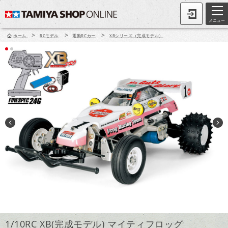
メニュー
>
>
>
ホーム
RCモデル
電動RCカー
XBシリーズ（完成モデル）
1/10RC XB(完成モデル) マイティフロッグ