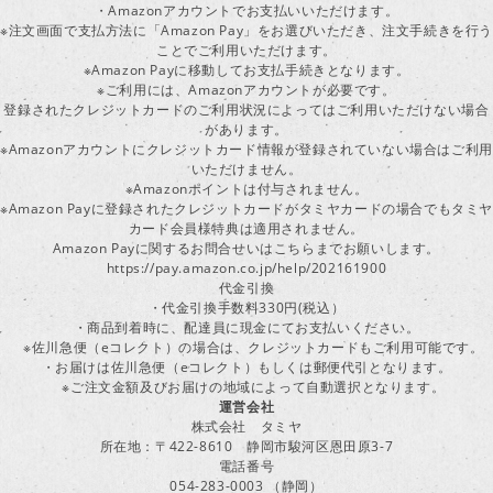
・Amazonアカウントでお支払いいただけます。
※注文画面で支払方法に「Amazon Pay」をお選びいただき、注文手続きを行
ことでご利用いただけます。
※Amazon Payに移動してお支払手続きとなります。
※ご利用には、Amazonアカウントが必要です。
登録されたクレジットカードのご利用状況によってはご利用いただけない場合
があります。
※Amazonアカウントにクレジットカード情報が登録されていない場合はご利用
いただけません。
※Amazonポイントは付与されません。
※Amazon Payに登録されたクレジットカードがタミヤカードの場合でもタミヤ
カード会員様特典は適用されません。
Amazon Payに関するお問合せいはこちらまでお願いします。
https://pay.amazon.co.jp/help/202161900
代金引換
・代金引換手数料330円(税込）
・商品到着時に、配達員に現金にてお支払いください。
※佐川急便（eコレクト）の場合は、クレジットカードもご利用可能です。
・お届けは佐川急便（eコレクト）もしくは郵便代引となります。
※ご注文金額及びお届けの地域によって自動選択となります。
運営会社
株式会社 タミヤ
所在地：〒422-8610 静岡市駿河区恩田原3-7
電話番号
054-283-0003 （静岡）