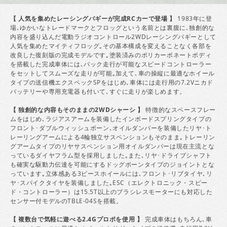
【 人気を集めたレーシングバギーが完成RCカーで登場 】
1983年に登
場､ゆかいなトレードマークとフロッグという名前とは裏腹に､独創的な
内容を盛り込んだ電動ラジオコントロール2WDレーシングバギーとして
人気を集めたマイティフロッグ｡その基本構成を変えることなく各部を
改良した復刻版の完成モデルです｡塗装済みのポリカーボネートボディ
を搭載した完成車体には､バック走行が可能なスピードコントローラー
をセットしてスムーズな走りが可能｡加えて､車の操縦に最適なホイール
タイプの送信機エクスペックSPをはじめ､車体には走行用の7.2Vニカド
バッテリーや専用充電器も付いて､すぐに走りが楽しめます。
【 独創的な内容もそのままの2WDシャーシ 】
特徴的なスペースフレー
ムをはじめ､ラジアスアームを装備したインボードスプリングタイプの
フロント･ダブルウィッシュボーン､オイルダンパーを装備したリヤ･ト
レーリングアームによる4輪独立サスペンションもそのまま｡トレーリン
グアームタイプのリヤサスペンション用オイルダンパーは現在主流とな
っているダイヤフラム型を採用しました｡また､リヤ･ドライブシャフト
も確実な駆動力伝達を可能にするドッグボーンタイプのジョイントとな
っています｡立体感ある3ピースホイールには､フロント･リブタイヤ､リ
ヤ･スパイクタイヤを装備しました｡ESC（エレクトロニック・スピー
ド・コントローラー）は15.5T以上のブラシレスモーターにも対応した
センサー付モデルのTBLE-04Sを搭載。
【 複数台で気軽に遊べる2.4Gプロポを使用 】
完成車体はもちろん､車