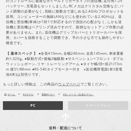
のコントロールに最適なホイールトリガータイプの送信機､走行用7.2V
バッテリー､充電器もセットしました｡RCメカはクリスタル交換など､バ
ンド調整の必要がなく､気軽に複数台で楽しめる2.4GHzプロポセットを
採用。コンピューターの無線LANなどにも使われている2.4GHzは、送
信機と受信機(車体)が1対1で対応するので混信の心配がなく､しかも送
信機と受信機はペアリング済みですので、面倒なセットアップ作業の必
要がありません。また､送信機はグリップカバーとトリガーカバーを採
用。カバーを脱着することで調整でき、手の小さな方でも操作しやすい
構造です｡
【 基本スペック 】
●全長410mm､全幅240mm､全高145mm､車体重量
約1,020g｡ ●駆動方式=後輪2輪駆動 ●サスペンション=フロント･ダブル
ウィッシュボーン､リヤ･トレーリングアーム ●タイヤ幅/径=前21/73m
m 後51/88mm ●RS-540タイプモーター付き ※送信機用電源(単3形電
池4本)は別売りです。
もっと詳しい情報は、この商品の
ウェブページ
でご覧ください。
>
>
>
ホーム
RCモデル
電動RCカー
XBシリーズ（完成モデル）
PC
スマートフォン
送料・配送について