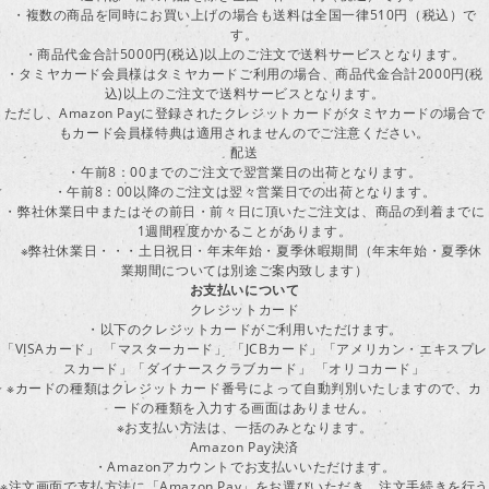
・複数の商品を同時にお買い上げの場合も送料は全国一律510円（税込）で
す。
・商品代金合計5000円(税込)以上のご注文で送料サービスとなります。
・タミヤカード会員様はタミヤカードご利用の場合、商品代金合計2000円(税
込)以上のご注文で送料サービスとなります。
ただし、Amazon Payに登録されたクレジットカードがタミヤカードの場合で
もカード会員様特典は適用されませんのでご注意ください。
配送
・午前8：00までのご注文で翌営業日の出荷となります。
・午前8：00以降のご注文は翌々営業日での出荷となります。
・弊社休業日中またはその前日・前々日に頂いたご注文は、商品の到着までに
1週間程度かかることがあります。
※弊社休業日・・・土日祝日・年末年始・夏季休暇期間（年末年始・夏季休
業期間については別途ご案内致します）
お支払いについて
クレジットカード
・以下のクレジットカードがご利用いただけます。
「VISAカード」 「マスターカード」 「JCBカード」「アメリカン・エキスプレ
スカード」「ダイナースクラブカード」 「オリコカード」
※カードの種類はクレジットカード番号によって自動判別いたしますので、カ
ードの種類を入力する画面はありません。
※お支払い方法は、一括のみとなります。
Amazon Pay決済
・Amazonアカウントでお支払いいただけます。
※注文画面で支払方法に「Amazon Pay」をお選びいただき、注文手続きを行