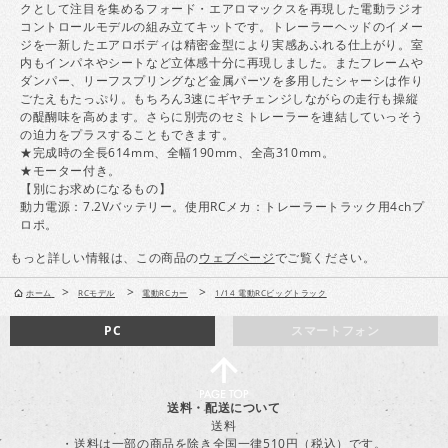
クとして注目を集めるフォード・エアロマックスを再現した電動ラジオ
コントロールモデルの組み立てキットです。トレーラーヘッドのイメー
ジを一新したエアロボディは精密金型により実感あふれる仕上がり。室
内もインパネやシートなど立体感十分に再現しました。またフレームや
ダンパー、リーフスプリングなど金属パーツを多用したシャーシは作り
ごたえもたっぷり。もちろん3速にギヤチェンジしながらの走行も操縦
の醍醐味を高めます。さらに別売のセミトレーラーを連結していっそう
の迫力をプラスすることもできます。
★完成時の全長614mm、全幅190mm、全高310mm。
★モーター付き。
【別にお求めになるもの】
動力電源：7.2Vバッテリー。使用RCメカ：トレーラートラック用4chプ
ロポ。
もっと詳しい情報は、この商品の
ウェブページ
でご覧ください。
>
>
>
ホーム
RCモデル
電動RCカー
1/14 電動RCビッグトラック
PC
スマートフォン
送料・配送について
送料
・送料は一部の商品を除き全国一律510円（税込）です。