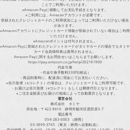
ことでご利用いただけます。
※Amazon Payに移動してお支払手続きとなります。
※ご利用には、Amazonアカウントが必要です。
登録されたクレジットカードのご利用状況によってはご利用いただけない場合
があります。
※Amazonアカウントにクレジットカード情報が登録されていない場合はご利用
いただけません。
※Amazonポイントは付与されません。
※Amazon Payに登録されたクレジットカードがタミヤカードの場合でもタミヤ
カード会員様特典は適用されません。
Amazon Payに関するお問合せいはこちらまでお願いします。
https://pay.amazon.co.jp/help/202161900
代金引換
・代金引換手数料330円(税込）
・商品到着時に、配達員に現金にてお支払いください。
※佐川急便（eコレクト）の場合は、クレジットカードもご利用可能です。
・お届けは佐川急便（eコレクト）もしくは郵便代引となります。
※ご注文金額及びお届けの地域によって自動選択となります。
運営会社
株式会社 タミヤ
所在地：〒422-8610 静岡市駿河区恩田原3-7
電話番号
054-283-0003 （静岡）
03-3899-3765 （東京：静岡へ自動転送）
受付時間 月～金 9:00～18:00 土日祝日 8:00～12:00／13:00～17:00