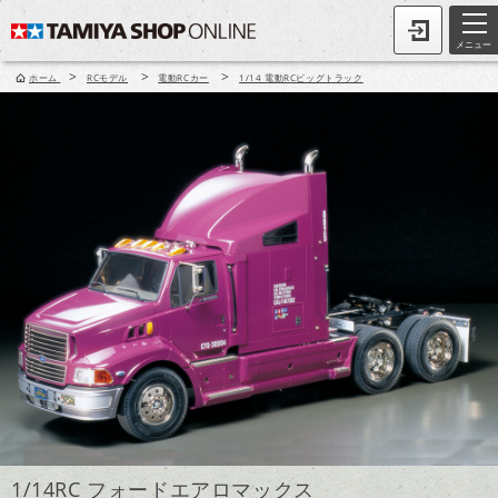
メニュー
>
>
>
ホーム
RCモデル
電動RCカー
1/14 電動RCビッグトラック
1/14RC フォードエアロマックス