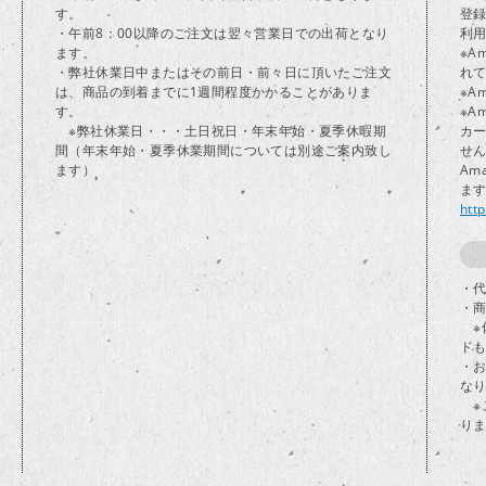
す。
登
・午前8：00以降のご注文は翌々営業日での出荷となり
利
ます。
※A
・弊社休業日中またはその前日・前々日に頂いたご注文
れ
は、商品の到着までに1週間程度かかることがありま
※A
す。
※A
※弊社休業日・・・土日祝日・年末年始・夏季休暇期
カ
間（年末年始・夏季休業期間については別途ご案内致し
せ
ます）
Am
ま
htt
・代
・
※
ド
・
な
※
り