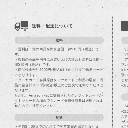
送料・配送について
送料
・送料は一部の商品を除き全国一律510円（税込）で
・
す。
「V
・複数の商品を同時にお買い上げの場合も送料は全国一
「
律510円（税込）です。
ブカ
・商品代金合計5000円(税込)以上のご注文で送料サービ
※
スとなります。
別
・タミヤカード会員様はタミヤカードご利用の場合、商
ま
品代金合計2000円(税込)以上のご注文で送料サービスと
※
なります。
ただし、Amazon Payに登録されたクレジットカードが
タミヤカードの場合でもカード会員様特典は適用されま
せんのでご注意ください。
・A
※注
だ
配送
※A
・午前8：00までのご注文で翌営業日の出荷となりま
※ご