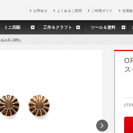
お問合せ
よくあるご質問
ご利用ガイド
全国販
ミニ四駆
工作＆クラフト
ツール＆塗料
ョンズ（OP）
O
ス
(ITE