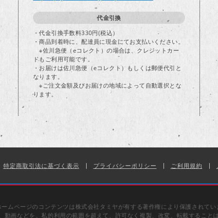
代金引換
・代金引換手数料330円(税込）
・商品到着時に、配達員に現金にてお支払いください。
※佐川急便（eコレクト）の場合は、クレジットカー
ドもご利用可能です。
・お届けは佐川急便（eコレクト）もしくは郵便代引と
なります。
※ご注文金額及びお届けの地域によって自動選択とな
ります。
特定商取引法に基づく表示
プライバシーポリシー
ご利用規約
ホームページのコンテンツは株式会社タミヤが有する著作権により保護されてい
、動画などを、私的利用の範囲を超えて、許可なく複製、改変、転載すること