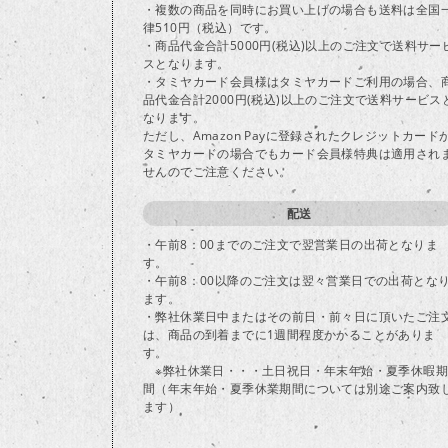
・複数の商品を同時にお買い上げの場合も送料は全国
律510円（税込）です。
・商品代金合計5000円(税込)以上のご注文で送料サー
スとなります。
・タミヤカード会員様はタミヤカードご利用の場合、
品代金合計2000円(税込)以上のご注文で送料サービス
なります。
ただし、Amazon Payに登録されたクレジットカード
タミヤカードの場合でもカード会員様特典は適用され
せんのでご注意ください。
配送
・午前8：00までのご注文で翌営業日の出荷となりま
す。
・午前8：00以降のご注文は翌々営業日での出荷とな
ます。
・弊社休業日中またはその前日・前々日に頂いたご注
は、商品の到着までに1週間程度かかることがありま
す。
※弊社休業日・・・土日祝日・年末年始・夏季休暇期
間（年末年始・夏季休業期間については別途ご案内致
ます）