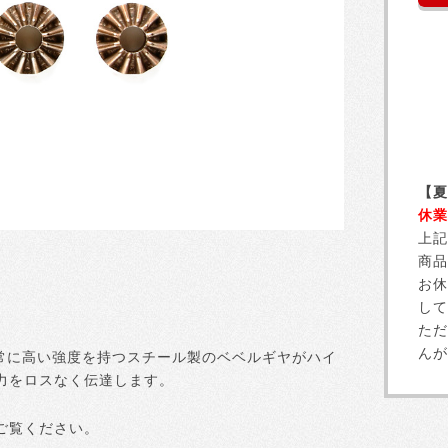
【夏
休業
上記
商品
お休
して
ただ
んが
非常に高い強度を持つスチール製のベベルギヤがハイ
力をロスなく伝達します。
ご覧ください。