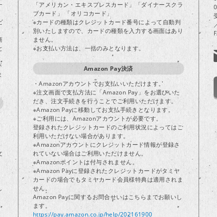
一
「アメリカン・エキスプレスカード」「ダイナースクラ
ブカード」 「オリコカード」
ビ
※カードの種類はクレジットカード番号によって自動判
別いたしますので、カードの種類を入力する画面はあり
商
ません。
と
※お支払い方法は、一括のみとなります。
が
Amazon Pay決済
ま
・Amazonアカウントでお支払いいただけます。
※注文画面で支払方法に「Amazon Pay」をお選びいた
だき、注文手続きを行うことでご利用いただけます。
※Amazon Payに移動してお支払手続きとなります。
※ご利用には、Amazonアカウントが必要です。
登録されたクレジットカードのご利用状況によってはご
り
利用いただけない場合があります。
※Amazonアカウントにクレジットカード情報が登録さ
文
れていない場合はご利用いただけません。
※Amazonポイントは付与されません。
※Amazon Payに登録されたクレジットカードがタミヤ
カードの場合でもタミヤカード会員様特典は適用されま
し
せん。
Amazon Payに関するお問合せいはこちらまでお願いし
ます。
https://pay.amazon.co.jp/help/202161900