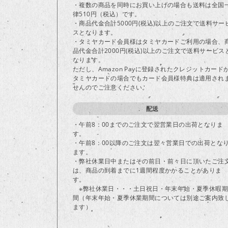
・複数の商品を同時にお買い上げの場合も送料は全国
律510円（税込）です。
・商品代金合計5000円(税込)以上のご注文で送料サー
スとなります。
・タミヤカード会員様はタミヤカードご利用の場合、
品代金合計2000円(税込)以上のご注文で送料サービス
なります。
ただし、Amazon Payに登録されたクレジットカード
タミヤカードの場合でもカード会員様特典は適用され
せんのでご注意ください。
配送
・午前8：00までのご注文で翌営業日の出荷となりま
す。
・午前8：00以降のご注文は翌々営業日での出荷とな
ます。
・弊社休業日中またはその前日・前々日に頂いたご注
は、商品の到着までに1週間程度かかることがありま
す。
※弊社休業日・・・土日祝日・年末年始・夏季休暇期
間（年末年始・夏季休業期間については別途ご案内致
ます）