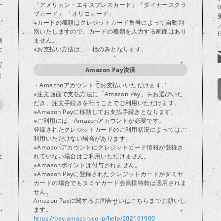
一
「アメリカン・エキスプレスカード」「ダイナースクラ
ブカード」 「オリコカード」
ビ
※カードの種類はクレジットカード番号によって自動判
別いたしますので、カードの種類を入力する画面はあり
商
ません。
と
※お支払い方法は、一括のみとなります。
が
Amazon Pay決済
ま
・Amazonアカウントでお支払いいただけます。
※注文画面で支払方法に「Amazon Pay」をお選びいた
だき、注文手続きを行うことでご利用いただけます。
※Amazon Payに移動してお支払手続きとなります。
※ご利用には、Amazonアカウントが必要です。
登録されたクレジットカードのご利用状況によってはご
り
利用いただけない場合があります。
※Amazonアカウントにクレジットカード情報が登録さ
文
れていない場合はご利用いただけません。
※Amazonポイントは付与されません。
※Amazon Payに登録されたクレジットカードがタミヤ
カードの場合でもタミヤカード会員様特典は適用されま
し
せん。
Amazon Payに関するお問合せいはこちらまでお願いし
ます。
https://pay.amazon.co.jp/help/202161900