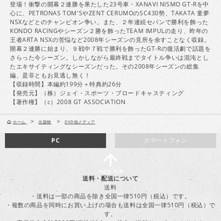
登場！衝撃の開幕２連勝を果たした23号車・XANAVI NISMO GT-Rを中
心に、PETRONAS TOM'SやZENT CERUMOのSC430勢、TAKATA 童夢
NSXなどとのチャンピオン争い。また、２年連続セパンで勝利を飾った
KONDO RACINGやシーズン２勝を飾ったTEAM IMPULの走り、昨年の
王者ARTA NSXの苦悩など2008年シーズンの見所を余すことなく収録。
開幕２連勝に始まり、９戦中７戦で勝利を飾ったGT-Rの復活劇で話題を
さらった今シーズン。しかしながら最終戦までタイトル争いは混沌とし
たエキサイティングなシーズンだった。その2008年シーズンの総集
編、是非ともお見逃し無く！
【収録時間】本編約199分＋特典約26分
【発売元】（株）ジェイ・スポーツ・ブロードキャスティング
【著作権】（c）2008 GT ASSOCIATION
>
>
ホーム
出版物
DVD他メディア
PC
スマートフォン
送料・配送について
送料
・送料は一部の商品を除き全国一律510円（税込）です。
・複数の商品を同時にお買い上げの場合も送料は全国一律510円（税込）で
す。