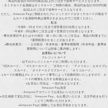
・商品代金合計5000円(税込)以上のご注文で送料サービスとなります。
・タミヤカード会員様はタミヤカードご利用の場合、商品代金合計2000円(税
込)以上のご注文で送料サービスとなります。
ただし、Amazon Payに登録されたクレジットカードがタミヤカードの場合で
もカード会員様特典は適用されませんのでご注意ください。
配送
・午前8：00までのご注文で翌営業日の出荷となります。
・午前8：00以降のご注文は翌々営業日での出荷となります。
・弊社休業日中またはその前日・前々日に頂いたご注文は、商品の到着までに
1週間程度かかることがあります。
※弊社休業日・・・土日祝日・年末年始・夏季休暇期間（年末年始・夏季休
業期間については別途ご案内致します）
お支払いについて
クレジットカード
・以下のクレジットカードがご利用いただけます。
「VISAカード」 「マスターカード」 「JCBカード」「アメリカン・エキスプレ
スカード」「ダイナースクラブカード」 「オリコカード」
※カードの種類はクレジットカード番号によって自動判別いたしますので、カ
ードの種類を入力する画面はありません。
※お支払い方法は、一括のみとなります。
Amazon Pay決済
・Amazonアカウントでお支払いいただけます。
※注文画面で支払方法に「Amazon Pay」をお選びいただき、注文手続きを行
ことでご利用いただけます。
※Amazon Payに移動してお支払手続きとなります。