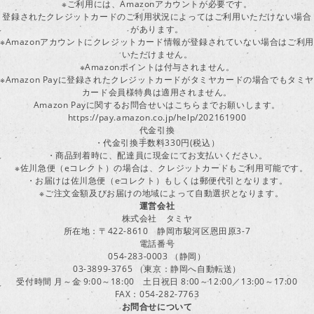
※ご利用には、Amazonアカウントが必要です。
登録されたクレジットカードのご利用状況によってはご利用いただけない場合
があります。
※Amazonアカウントにクレジットカード情報が登録されていない場合はご利用
いただけません。
※Amazonポイントは付与されません。
※Amazon Payに登録されたクレジットカードがタミヤカードの場合でもタミヤ
カード会員様特典は適用されません。
Amazon Payに関するお問合せいはこちらまでお願いします。
https://pay.amazon.co.jp/help/202161900
代金引換
・代金引換手数料330円(税込）
・商品到着時に、配達員に現金にてお支払いください。
※佐川急便（eコレクト）の場合は、クレジットカードもご利用可能です。
・お届けは佐川急便（eコレクト）もしくは郵便代引となります。
※ご注文金額及びお届けの地域によって自動選択となります。
運営会社
株式会社 タミヤ
所在地：〒422-8610 静岡市駿河区恩田原3-7
電話番号
054-283-0003 （静岡）
03-3899-3765 （東京：静岡へ自動転送）
受付時間 月～金 9:00～18:00 土日祝日 8:00～12:00／13:00～17:00
FAX：054-282-7763
お問合せについて