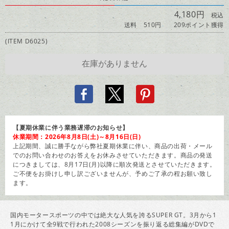
4,180円
税込
送料 510円
209ポイント獲得
(ITEM D6025)
【夏期休業に伴う業務遅滞のお知らせ】
休業期間：2026年8月8日(土)～8月16日(日)
上記期間、誠に勝手ながら弊社夏期休業に伴い、商品の出荷・メール
でのお問い合わせのお答えをお休みさせていただきます。商品の発送
につきましては、8月17日(月)以降に順次発送とさせていただきます。
ご不便をお掛けし申し訳ございませんが、予めご了承の程お願い致し
ます。
国内モータースポーツの中では絶大な人気を誇るSUPER GT。3月から1
1月にかけて全9戦で行われた2008シーズンを振り返る総集編がDVDで