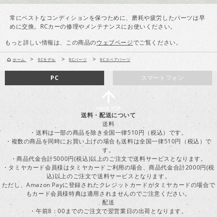
常にベストなコンディションを保つために、磨耗や疲労したパーツは早
めに交換。RCカーの修理やメンテナンスにお使いください。
もっと詳しい情報は、この商品の
ウェブページ
でご覧ください。
>
>
>
ホーム
RCモデル
RCパーツ
RCスペアパーツ
PC
スマートフォン
送料・配送について
送料
・送料は一部の商品を除き全国一律510円（税込）です。
・複数の商品を同時にお買い上げの場合も送料は全国一律510円（税込）で
す。
・商品代金合計5000円(税込)以上のご注文で送料サービスとなります。
・タミヤカード会員様はタミヤカードご利用の場合、商品代金合計2000円(税
込)以上のご注文で送料サービスとなります。
ただし、Amazon Payに登録されたクレジットカードがタミヤカードの場合で
もカード会員様特典は適用されませんのでご注意ください。
配送
・午前8：00までのご注文で翌営業日の出荷となります。