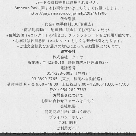
カード会員様特典は適用されません。
Amazon Payに関するお問合せいはこちらまでお願いします。
https://pay.amazon.co.jp/help/202161900
代金引換
・代金引換手数料330円(税込）
・商品到着時に、配達員に現金にてお支払いください。
※佐川急便（eコレクト）の場合は、クレジットカードもご利用可能です。
・お届けは佐川急便（eコレクト）もしくは郵便代引となります。
※ご注文金額及びお届けの地域によって自動選択となります。
運営会社
株式会社 タミヤ
所在地：〒422-8610 静岡市駿河区恩田原3-7
電話番号
054-283-0003 （静岡）
03-3899-3765 （東京：静岡へ自動転送）
受付時間 月～金 9:00～18:00 土日祝日 8:00～12:00／13:00～17:00
FAX：054-282-7763
お問合せについて
お問い合わせフォームはこちら
会社概要
特定商取引法に基づく表示
プライバシーポリシー
ご利用規約
ご利用ガイド
このホームページのコンテンツは株式会社タミヤが有する著作権により保護さ