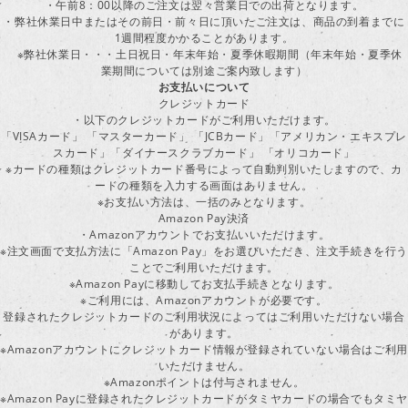
・午前8：00以降のご注文は翌々営業日での出荷となります。
・弊社休業日中またはその前日・前々日に頂いたご注文は、商品の到着までに
1週間程度かかることがあります。
※弊社休業日・・・土日祝日・年末年始・夏季休暇期間（年末年始・夏季休
業期間については別途ご案内致します）
お支払いについて
クレジットカード
・以下のクレジットカードがご利用いただけます。
「VISAカード」 「マスターカード」 「JCBカード」「アメリカン・エキスプレ
スカード」「ダイナースクラブカード」 「オリコカード」
※カードの種類はクレジットカード番号によって自動判別いたしますので、カ
ードの種類を入力する画面はありません。
※お支払い方法は、一括のみとなります。
Amazon Pay決済
・Amazonアカウントでお支払いいただけます。
※注文画面で支払方法に「Amazon Pay」をお選びいただき、注文手続きを行
ことでご利用いただけます。
※Amazon Payに移動してお支払手続きとなります。
※ご利用には、Amazonアカウントが必要です。
登録されたクレジットカードのご利用状況によってはご利用いただけない場合
があります。
※Amazonアカウントにクレジットカード情報が登録されていない場合はご利用
いただけません。
※Amazonポイントは付与されません。
※Amazon Payに登録されたクレジットカードがタミヤカードの場合でもタミヤ