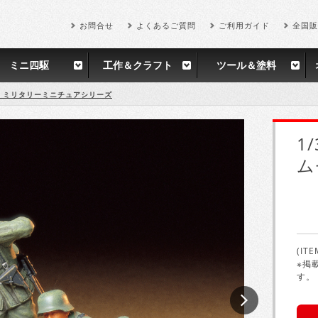
お問合せ
よくあるご質問
ご利用ガイド
全国販
ミニ四駆
工作＆クラフト
ツール＆塗料
35 ミリタリーミニチュアシリーズ
1
ム
(ITE
※掲
す。