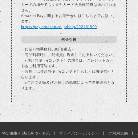
カードの場合でもタミヤカード会員様特典は適用されま
し
せん。
Amazon Payに関するお問合せいはこちらまでお願いし
ます。
https://pay.amazon.co.jp/help/202161900
代金引換
・代金引換手数料330円(税込）
・商品到着時に、配達員に現金にてお支払いください。
※佐川急便（eコレクト）の場合は、クレジットカー
ドもご利用可能です。
・お届けは佐川急便（eコレクト）もしくは郵便代引と
なります。
※ご注文金額及びお届けの地域によって自動選択とな
ります。
特定商取引法に基づく表示
プライバシーポリシー
ご利用規約