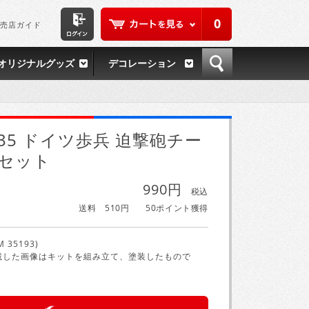
0
売店ガイド
オリジナルグッズ
デコレーション
/35 ドイツ歩兵 迫撃砲チー
セット
990円
税込
送料 510円
50ポイント獲得
M 35193)
載した画像はキットを組み立て、塗装したもので