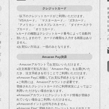
クレジットカード
・以下のクレジットカードがご利用いただけます。
「VISAカード」 「マスターカード」 「JCBカード」
一
「アメリカン・エキスプレスカード」「ダイナースクラ
ブカード」 「オリコカード」
ビ
※カードの種類はクレジットカード番号によって自動判
別いたしますので、カードの種類を入力する画面はあり
商
ません。
と
※お支払い方法は、一括のみとなります。
が
Amazon Pay決済
ま
・Amazonアカウントでお支払いいただけます。
※注文画面で支払方法に「Amazon Pay」をお選びいた
だき、注文手続きを行うことでご利用いただけます。
※Amazon Payに移動してお支払手続きとなります。
※ご利用には、Amazonアカウントが必要です。
登録されたクレジットカードのご利用状況によってはご
り
利用いただけない場合があります。
※Amazonアカウントにクレジットカード情報が登録さ
文
れていない場合はご利用いただけません。
※Amazonポイントは付与されません。
※Amazon Payに登録されたクレジットカードがタミヤ