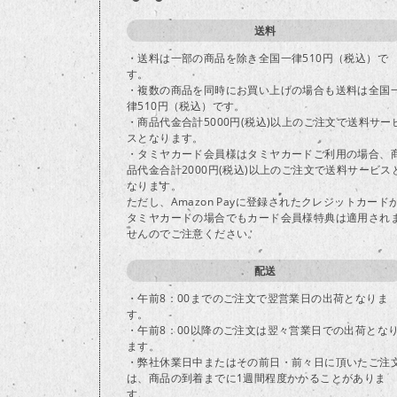
送料
・送料は一部の商品を除き全国一律510円（税込）で
す。
・複数の商品を同時にお買い上げの場合も送料は全国
律510円（税込）です。
・商品代金合計5000円(税込)以上のご注文で送料サー
スとなります。
・タミヤカード会員様はタミヤカードご利用の場合、
品代金合計2000円(税込)以上のご注文で送料サービス
なります。
ただし、Amazon Payに登録されたクレジットカード
タミヤカードの場合でもカード会員様特典は適用され
せんのでご注意ください。
配送
・午前8：00までのご注文で翌営業日の出荷となりま
す。
・午前8：00以降のご注文は翌々営業日での出荷とな
ます。
・弊社休業日中またはその前日・前々日に頂いたご注
は、商品の到着までに1週間程度かかることがありま
す。