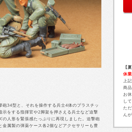
【夏
休業
上記
商品
お休
して
砲34型と、それを操作する兵士4体のプラスチッ
ただ
指示をする指揮官や2脚架を押さえる兵士など迫撃
んが
ズの人形を緊張感たっぷりに再現しました。迫撃砲
と金属製の弾薬ケース各2個などアクセサリーも豊