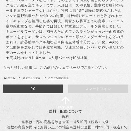
クモデル組み立てキットです。人形はポーズや表情、勲章など細部のモ
ールドまでシャープな仕上がり。将校は1943年以降に制式化されたル
パシカ型野戦服や5つボタンの制服、将校帽やピロートカと呼ばれるサ
イドキャップを着用した姿で再現。尉官から将軍までの肩章、レーニン
章や親衛章など、手描きでは難しい勲章類はデカールを用意しました。
キューベルワーゲンは、補強のためのプレスラインが入った平面構成の
ボディをはじめ、サスペンションのアーム類やアンダーガードなどの足
まわり、計器盤やペダル類など車内も立体感十分にモデル化。4枚のド
アは開閉を選択して組み立て可能。ソ連軍登録ナンバーや赤い星などの
デカールをセットしました。
★完成時の全長110mm ※人形パーツはICM社製。
もっと詳しい情報は、この商品の
ウェブページ
でご覧ください。
>
>
ホーム
スケールモデル
スケール限定商品
PC
スマートフォン
送料・配送について
送料
・送料は一部の商品を除き全国一律510円（税込）です。
・複数の商品を同時にお買い上げの場合も送料は全国一律510円（税込）で