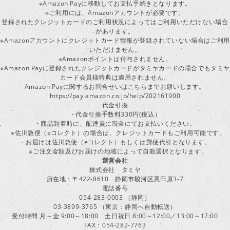
※Amazon Payに移動してお支払手続きとなります。
※ご利用には、Amazonアカウントが必要です。
登録されたクレジットカードのご利用状況によってはご利用いただけない場合
があります。
※Amazonアカウントにクレジットカード情報が登録されていない場合はご利用
いただけません。
※Amazonポイントは付与されません。
※Amazon Payに登録されたクレジットカードがタミヤカードの場合でもタミヤ
カード会員様特典は適用されません。
Amazon Payに関するお問合せいはこちらまでお願いします。
https://pay.amazon.co.jp/help/202161900
代金引換
・代金引換手数料330円(税込）
・商品到着時に、配達員に現金にてお支払いください。
※佐川急便（eコレクト）の場合は、クレジットカードもご利用可能です。
・お届けは佐川急便（eコレクト）もしくは郵便代引となります。
※ご注文金額及びお届けの地域によって自動選択となります。
運営会社
株式会社 タミヤ
所在地：〒422-8610 静岡市駿河区恩田原3-7
電話番号
054-283-0003 （静岡）
03-3899-3765 （東京：静岡へ自動転送）
受付時間 月～金 9:00～18:00 土日祝日 8:00～12:00／13:00～17:00
FAX：054-282-7763