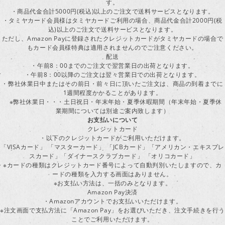
す。
・商品代金合計5000円(税込)以上のご注文で送料サービスとなります。
・タミヤカード会員様はタミヤカードご利用の場合、商品代金合計2000円(税
込)以上のご注文で送料サービスとなります。
ただし、Amazon Payに登録されたクレジットカードがタミヤカードの場合で
もカード会員様特典は適用されませんのでご注意ください。
配送
・午前8：00までのご注文で翌営業日の出荷となります。
・午前8：00以降のご注文は翌々営業日での出荷となります。
・弊社休業日中またはその前日・前々日に頂いたご注文は、商品の到着までに
1週間程度かかることがあります。
※弊社休業日・・・土日祝日・年末年始・夏季休暇期間（年末年始・夏季休
業期間については別途ご案内致します）
お支払いについて
クレジットカード
・以下のクレジットカードがご利用いただけます。
「VISAカード」 「マスターカード」 「JCBカード」「アメリカン・エキスプレ
スカード」「ダイナースクラブカード」 「オリコカード」
※カードの種類はクレジットカード番号によって自動判別いたしますので、カ
ードの種類を入力する画面はありません。
※お支払い方法は、一括のみとなります。
Amazon Pay決済
・Amazonアカウントでお支払いいただけます。
※注文画面で支払方法に「Amazon Pay」をお選びいただき、注文手続きを行
ことでご利用いただけます。