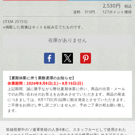
2,530円
税込
送料 510円
127ポイント獲得
(ITEM 25153)
※掲載した画像はキットを組み立てたものです。
【夏期休業に伴う業務遅滞のお知らせ】
休業期間：2026年8月8日(土)～8月16日(日)
上記期間、誠に勝手ながら弊社夏期休業に伴い、商品の出荷・メール
でのお問い合わせのお答えをお休みさせていただきます。商品の発送
につきましては、8月17日(月)以降に順次発送とさせていただきます。
ご不便をお掛けし申し訳ございませんが、予めご了承の程お願い致し
ます。
前線視察中のソ連軍将校の人形4体に、スタッフカーとして使用された
キューベルワーゲンをセット。そのままで小情景が楽しめるプラスチッ