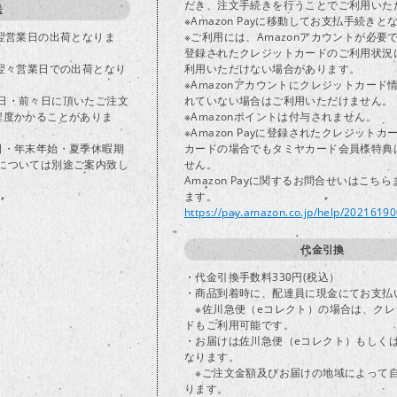
だき、注文手続きを行うことでご利用いた
送
※Amazon Payに移動してお支払手続きと
で翌営業日の出荷となりま
※ご利用には、Amazonアカウントが必要
登録されたクレジットカードのご利用状況
は翌々営業日での出荷となり
利用いただけない場合があります。
※Amazonアカウントにクレジットカード
日・前々日に頂いたご注文
れていない場合はご利用いただけません。
程度かかることがありま
※Amazonポイントは付与されません。
※Amazon Payに登録されたクレジット
日・年末年始・夏季休暇期
カードの場合でもタミヤカード会員様特典
については別途ご案内致し
せん。
Amazon Payに関するお問合せいはこち
ます。
https://pay.amazon.co.jp/help/2021619
代金引換
・代金引換手数料330円(税込）
・商品到着時に、配達員に現金にてお支払
※佐川急便（eコレクト）の場合は、クレ
ドもご利用可能です。
・お届けは佐川急便（eコレクト）もしく
なります。
※ご注文金額及びお届けの地域によって
ります。