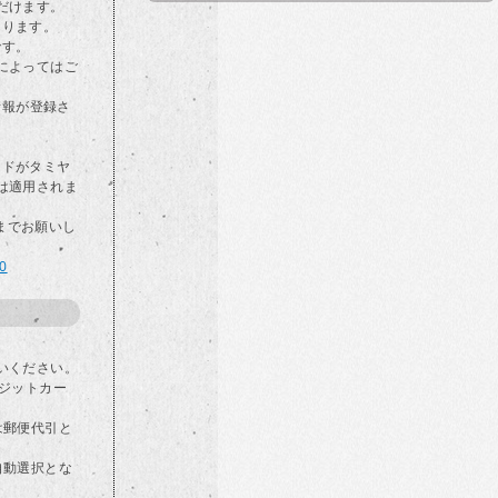
だけます。
なります。
です。
によってはご
情報が登録さ
カードがタミヤ
は適用されま
らまでお願いし
00
いください。
ジットカー
は郵便代引と
自動選択とな