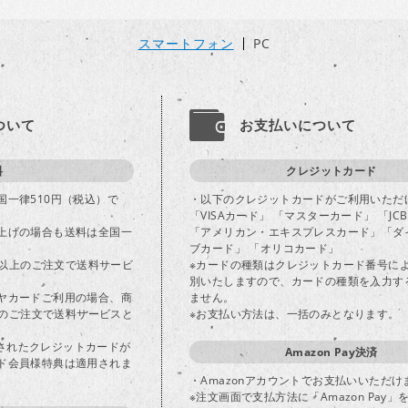
スマートフォン
PC
ついて
お支払いについて
料
クレジットカード
国一律510円（税込）で
・以下のクレジットカードがご利用いただ
「VISAカード」 「マスターカード」 「JC
上げの場合も送料は全国一
「アメリカン・エキスプレスカード」「ダ
ブカード」 「オリコカード」
込)以上のご注文で送料サービ
※カードの種類はクレジットカード番号に
別いたしますので、カードの種類を入力す
ヤカードご利用の場合、商
ません。
以上のご注文で送料サービスと
※お支払い方法は、一括のみとなります。
登録されたクレジットカードが
Amazon Pay決済
ド会員様特典は適用されま
・Amazonアカウントでお支払いいただけ
※注文画面で支払方法に「Amazon Pay