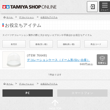
メニュー
>
>
ホーム
デコレーション
お役立ちアイテム
お役立ちアイテム
スイーツデコレーション製作の際に欠かせないエプロンや手袋ほかお役立ちアイテム
発売日
価格(安い順)
価格(高い順)
商品コード
(ITEM 76648)
デコレーションケース（ドーム形/白い台座）
660円
(税込)
1
件あります
>
>
ホーム
デコレーション
お役立ちアイテム
PC
スマートフォン