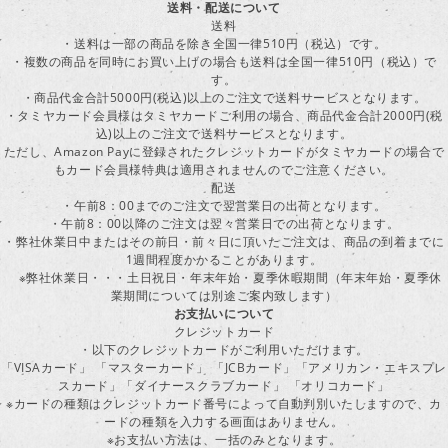
送料・配送について
送料
・送料は一部の商品を除き全国一律510円（税込）です。
・複数の商品を同時にお買い上げの場合も送料は全国一律510円（税込）で
す。
・商品代金合計5000円(税込)以上のご注文で送料サービスとなります。
・タミヤカード会員様はタミヤカードご利用の場合、商品代金合計2000円(税
込)以上のご注文で送料サービスとなります。
ただし、Amazon Payに登録されたクレジットカードがタミヤカードの場合で
もカード会員様特典は適用されませんのでご注意ください。
配送
・午前8：00までのご注文で翌営業日の出荷となります。
・午前8：00以降のご注文は翌々営業日での出荷となります。
・弊社休業日中またはその前日・前々日に頂いたご注文は、商品の到着までに
1週間程度かかることがあります。
※弊社休業日・・・土日祝日・年末年始・夏季休暇期間（年末年始・夏季休
業期間については別途ご案内致します）
お支払いについて
クレジットカード
・以下のクレジットカードがご利用いただけます。
「VISAカード」 「マスターカード」 「JCBカード」「アメリカン・エキスプレ
スカード」「ダイナースクラブカード」 「オリコカード」
※カードの種類はクレジットカード番号によって自動判別いたしますので、カ
ードの種類を入力する画面はありません。
※お支払い方法は、一括のみとなります。