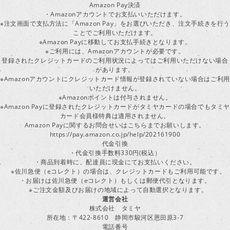
Amazon Pay決済
・Amazonアカウントでお支払いいただけます。
※注文画面で支払方法に「Amazon Pay」をお選びいただき、注文手続きを行
ことでご利用いただけます。
※Amazon Payに移動してお支払手続きとなります。
※ご利用には、Amazonアカウントが必要です。
登録されたクレジットカードのご利用状況によってはご利用いただけない場合
があります。
※Amazonアカウントにクレジットカード情報が登録されていない場合はご利用
いただけません。
※Amazonポイントは付与されません。
※Amazon Payに登録されたクレジットカードがタミヤカードの場合でもタミヤ
カード会員様特典は適用されません。
Amazon Payに関するお問合せいはこちらまでお願いします。
https://pay.amazon.co.jp/help/202161900
代金引換
・代金引換手数料330円(税込）
・商品到着時に、配達員に現金にてお支払いください。
※佐川急便（eコレクト）の場合は、クレジットカードもご利用可能です。
・お届けは佐川急便（eコレクト）もしくは郵便代引となります。
※ご注文金額及びお届けの地域によって自動選択となります。
運営会社
株式会社 タミヤ
所在地：〒422-8610 静岡市駿河区恩田原3-7
電話番号