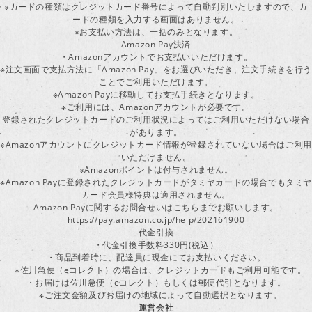
※カードの種類はクレジットカード番号によって自動判別いたしますので、カ
ードの種類を入力する画面はありません。
※お支払い方法は、一括のみとなります。
Amazon Pay決済
・Amazonアカウントでお支払いいただけます。
※注文画面で支払方法に「Amazon Pay」をお選びいただき、注文手続きを行
ことでご利用いただけます。
※Amazon Payに移動してお支払手続きとなります。
※ご利用には、Amazonアカウントが必要です。
登録されたクレジットカードのご利用状況によってはご利用いただけない場合
があります。
※Amazonアカウントにクレジットカード情報が登録されていない場合はご利用
いただけません。
※Amazonポイントは付与されません。
※Amazon Payに登録されたクレジットカードがタミヤカードの場合でもタミヤ
カード会員様特典は適用されません。
Amazon Payに関するお問合せいはこちらまでお願いします。
https://pay.amazon.co.jp/help/202161900
代金引換
・代金引換手数料330円(税込）
・商品到着時に、配達員に現金にてお支払いください。
※佐川急便（eコレクト）の場合は、クレジットカードもご利用可能です。
・お届けは佐川急便（eコレクト）もしくは郵便代引となります。
※ご注文金額及びお届けの地域によって自動選択となります。
運営会社