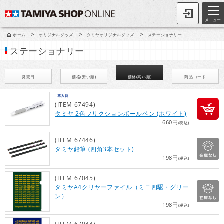
メニュー
>
>
>
ホーム
オリジナルグッズ
タミヤオリジナルグッズ
ステーショナリー
ステーショナリー
発売日
価格(安い順)
価格(高い順)
商品コード
(ITEM 67494)
タミヤ 2色フリクションボールペン (ホワイト)
660円
(税込)
(ITEM 67446)
タミヤ鉛筆 (四角3本セット)
198円
(税込)
(ITEM 67045)
タミヤA4クリヤーファイル（ミニ四駆・グリー
ン）
198円
(税込)