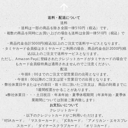
送料・配送について
送料
・送料は一部の商品を除き全国一律510円（税込）です。
・複数の商品を同時にお買い上げの場合も送料は全国一律510円（税込）で
す。
・商品代金合計5000円(税込)以上のご注文で送料サービスとなります。
・タミヤカード会員様はタミヤカードご利用の場合、商品代金合計2000円(税
込)以上のご注文で送料サービスとなります。
ただし、Amazon Payに登録されたクレジットカードがタミヤカードの場合で
もカード会員様特典は適用されませんのでご注意ください。
配送
・午前8：00までのご注文で翌営業日の出荷となります。
・午前8：00以降のご注文は翌々営業日での出荷となります。
・弊社休業日中またはその前日・前々日に頂いたご注文は、商品の到着までに
1週間程度かかることがあります。
※弊社休業日・・・土日祝日・年末年始・夏季休暇期間（年末年始・夏季休
業期間については別途ご案内致します）
お支払いについて
クレジットカード
・以下のクレジットカードがご利用いただけます。
「VISAカード」 「マスターカード」 「JCBカード」「アメリカン・エキスプレ
スカード」「ダイナースクラブカード」 「オリコカード」