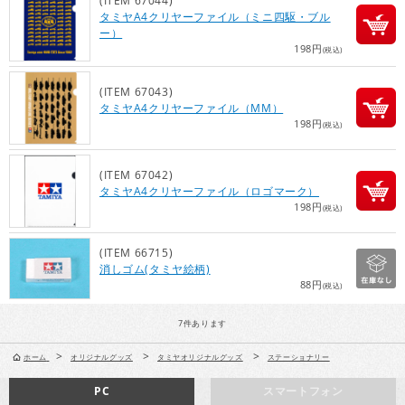
(ITEM 67044)
タミヤA4クリヤーファイル（ミニ四駆・ブル
ー）
198円
(税込)
(ITEM 67043)
タミヤA4クリヤーファイル（MM）
198円
(税込)
(ITEM 67042)
タミヤA4クリヤーファイル（ロゴマーク）
198円
(税込)
(ITEM 66715)
消しゴム(タミヤ絵柄)
88円
(税込)
7
件あります
>
>
>
ホーム
オリジナルグッズ
タミヤオリジナルグッズ
ステーショナリー
PC
スマートフォン