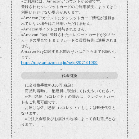
※ご利用には、Amazonアカウントが必要です。
登録されたクレジットカードのご利用状況によってはご
り
利用いただけない場合があります。
※Amazonアカウントにクレジットカード情報が登録さ
文
れていない場合はご利用いただけません。
※Amazonポイントは付与されません。
※Amazon Payに登録されたクレジットカードがタミヤ
カードの場合でもタミヤカード会員様特典は適用されま
し
せん。
Amazon Payに関するお問合せいはこちらまでお願いし
ます。
https://pay.amazon.co.jp/help/202161900
代金引換
・代金引換手数料330円(税込）
・商品到着時に、配達員に現金にてお支払いください。
※佐川急便（eコレクト）の場合は、クレジットカー
ドもご利用可能です。
・お届けは佐川急便（eコレクト）もしくは郵便代引と
なります。
※ご注文金額及びお届けの地域によって自動選択とな
ります。