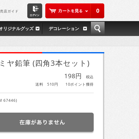
0
売店ガイド
オリジナルグッズ
デコレーション
ミヤ鉛筆 (四角3本セット)
198円
税込
送料 510円
10ポイント獲得
M 67446)