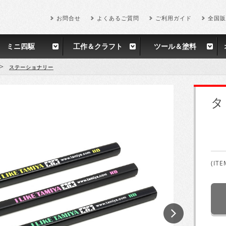
お問合せ
よくあるご質問
ご利用ガイド
全国販
ミニ四駆
工作＆クラフト
ツール＆塗料
>
ステーショナリー
タ
(ITE