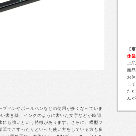
【夏
休業
上記
商品
お休
して
ただ
んが
ープペンやボールペンなどの使用が多くなっていま
かい書き味、インクのように書いた文字などが時間
水にも強いという特徴があります。さらに、模型フ
鉛筆でこすったりといった使い方をしている方も多