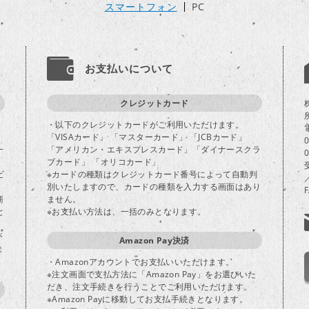
スマートフォン
PC
お支払いについて
クレジットカード
・以下のクレジットカードがご利用いただけます。
「VISAカード」 「マスターカード」 「JCBカード」
一
「アメリカン・エキスプレスカード」「ダイナースクラ
ブカード」 「オリコカード」
ビ
※カードの種類はクレジットカード番号によって自動判
別いたしますので、カードの種類を入力する画面はあり
商
ません。
と
※お支払い方法は、一括のみとなります。
が
Amazon Pay決済
ま
・Amazonアカウントでお支払いいただけます。
※注文画面で支払方法に「Amazon Pay」をお選びいた
だき、注文手続きを行うことでご利用いただけます。
※Amazon Payに移動してお支払手続きとなります。