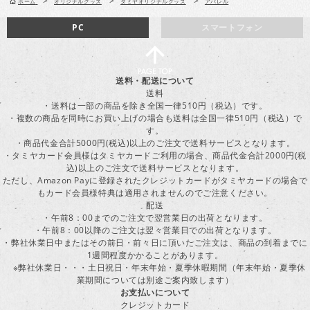
>
>
>
ホーム
オリジナルグッズ
タミヤオリジナルグッズ
アパレル
PC
スマートフォン
送料・配送について
送料
・送料は一部の商品を除き全国一律510円（税込）です。
・複数の商品を同時にお買い上げの場合も送料は全国一律510円（税込）で
す。
・商品代金合計5000円(税込)以上のご注文で送料サービスとなります。
・タミヤカード会員様はタミヤカードご利用の場合、商品代金合計2000円(税
込)以上のご注文で送料サービスとなります。
ただし、Amazon Payに登録されたクレジットカードがタミヤカードの場合で
もカード会員様特典は適用されませんのでご注意ください。
配送
・午前8：00までのご注文で翌営業日の出荷となります。
・午前8：00以降のご注文は翌々営業日での出荷となります。
・弊社休業日中またはその前日・前々日に頂いたご注文は、商品の到着までに
1週間程度かかることがあります。
※弊社休業日・・・土日祝日・年末年始・夏季休暇期間（年末年始・夏季休
業期間については別途ご案内致します）
お支払いについて
クレジットカード