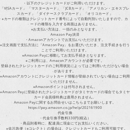
・以下のクレジットカードがご利用いただけます。
「VISAカード」 「マスターカード」 「JCBカード」「アメリカン・エキスプレ
スカード」「ダイナースクラブカード」 「オリコカード」
※カードの種類はクレジットカード番号によって自動判別いたしますので、カ
ードの種類を入力する画面はありません。
※お支払い方法は、一括のみとなります。
Amazon Pay決済
・Amazonアカウントでお支払いいただけます。
※注文画面で支払方法に「Amazon Pay」をお選びいただき、注文手続きを行
ことでご利用いただけます。
※Amazon Payに移動してお支払手続きとなります。
※ご利用には、Amazonアカウントが必要です。
登録されたクレジットカードのご利用状況によってはご利用いただけない場合
があります。
※Amazonアカウントにクレジットカード情報が登録されていない場合はご利用
いただけません。
※Amazonポイントは付与されません。
※Amazon Payに登録されたクレジットカードがタミヤカードの場合でもタミヤ
カード会員様特典は適用されません。
Amazon Payに関するお問合せいはこちらまでお願いします。
https://pay.amazon.co.jp/help/202161900
代金引換
・代金引換手数料330円(税込）
・商品到着時に、配達員に現金にてお支払いください。
※佐川急便（eコレクト）の場合は、クレジットカードもご利用可能です。