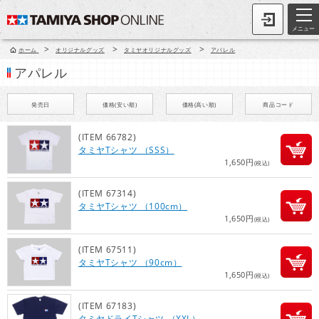
メニュー
>
>
>
ホーム
オリジナルグッズ
タミヤオリジナルグッズ
アパレル
アパレル
発売日
価格(安い順)
価格(高い順)
商品コード
(ITEM 66782)
タミヤTシャツ （SSS）
1,650円
(税込)
(ITEM 67314)
タミヤTシャツ （100cm）
1,650円
(税込)
(ITEM 67511)
タミヤTシャツ （90cm）
1,650円
(税込)
(ITEM 67183)
タミヤドライTシャツ （XXL）