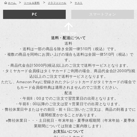
>
>
>
ホーム
ツール＆塗料
クラフトツール
ヤスリ
PC
スマートフォン
送料・配送について
送料
・送料は一部の商品を除き全国一律510円（税込）です。
・複数の商品を同時にお買い上げの場合も送料は全国一律510円（税込）で
す。
・商品代金合計5000円(税込)以上のご注文で送料サービスとなります。
・タミヤカード会員様はタミヤカードご利用の場合、商品代金合計2000円(税
込)以上のご注文で送料サービスとなります。
ただし、Amazon Payに登録されたクレジットカードがタミヤカードの場合で
もカード会員様特典は適用されませんのでご注意ください。
配送
・午前8：00までのご注文で翌営業日の出荷となります。
・午前8：00以降のご注文は翌々営業日での出荷となります。
・弊社休業日中またはその前日・前々日に頂いたご注文は、商品の到着までに
1週間程度かかることがあります。
※弊社休業日・・・土日祝日・年末年始・夏季休暇期間（年末年始・夏季休
業期間については別途ご案内致します）
お支払いについて
クレジットカード