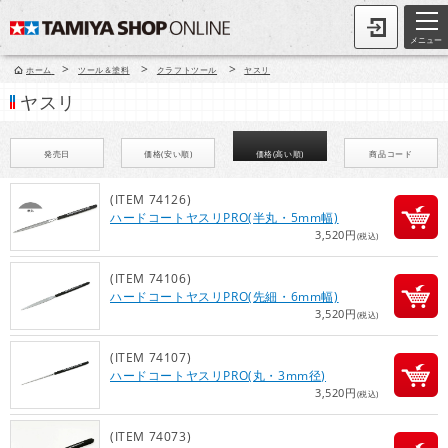
メニュー
>
>
>
ホーム
ツール＆塗料
クラフトツール
ヤスリ
ヤスリ
発売日
価格(安い順)
価格(高い順)
商品コード
(ITEM 74126)
ハードコートヤスリPRO(半丸・5mm幅)
3,520円
(税込)
(ITEM 74106)
ハードコートヤスリPRO(先細・6mm幅)
3,520円
(税込)
(ITEM 74107)
ハードコートヤスリPRO(丸・3mm径)
3,520円
(税込)
(ITEM 74073)