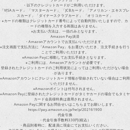
・以下のクレジットカードがご利用いただけます。
「VISAカード」 「マスターカード」 「JCBカード」「アメリカン・エキスプレ
スカード」「ダイナースクラブカード」 「オリコカード」
※カードの種類はクレジットカード番号によって自動判別いたしますので、カ
ードの種類を入力する画面はありません。
※お支払い方法は、一括のみとなります。
Amazon Pay決済
・Amazonアカウントでお支払いいただけます。
※注文画面で支払方法に「Amazon Pay」をお選びいただき、注文手続きを行
ことでご利用いただけます。
※Amazon Payに移動してお支払手続きとなります。
※ご利用には、Amazonアカウントが必要です。
登録されたクレジットカードのご利用状況によってはご利用いただけない場合
があります。
※Amazonアカウントにクレジットカード情報が登録されていない場合はご利用
いただけません。
※Amazonポイントは付与されません。
※Amazon Payに登録されたクレジットカードがタミヤカードの場合でもタミヤ
カード会員様特典は適用されません。
Amazon Payに関するお問合せいはこちらまでお願いします。
https://pay.amazon.co.jp/help/202161900
代金引換
・代金引換手数料330円(税込）
・商品到着時に、配達員に現金にてお支払いください。