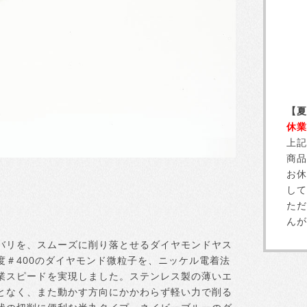
【夏
休業
上記
商品
お休
して
ただ
んが
バリを、スムーズに削り落とせるダイヤモンドヤス
＃400のダイヤモンド微粒子を、ニッケル電着法
業スピードを実現しました。ステンレス製の薄いエ
となく、また動かす方向にかかわらず軽い力で削る