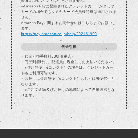
※Amazonポイントは付与されません。
※Amazon Payに登録されたクレジットカードがタミヤ
カードの場合でもタミヤカード会員様特典は適用されま
し
せん。
Amazon Payに関するお問合せいはこちらまでお願いし
ます。
https://pay.amazon.co.jp/help/202161900
代金引換
・代金引換手数料330円(税込）
・商品到着時に、配達員に現金にてお支払いください。
※佐川急便（eコレクト）の場合は、クレジットカー
ドもご利用可能です。
・お届けは佐川急便（eコレクト）もしくは郵便代引と
なります。
※ご注文金額及びお届けの地域によって自動選択とな
ります。