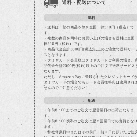
送料・配送について
送料
・送料は一部の商品を除き全国一律510円（税込）で
す。
・複数の商品を同時にお買い上げの場合も送料は全国
律510円（税込）です。
・商品代金合計5000円(税込)以上のご注文で送料サー
スとなります。
・タミヤカード会員様はタミヤカードご利用の場合、
品代金合計2000円(税込)以上のご注文で送料サービス
なります。
ただし、Amazon Payに登録されたクレジットカード
タミヤカードの場合でもカード会員様特典は適用され
せんのでご注意ください。
配送
・午前8：00までのご注文で翌営業日の出荷となりま
す。
・午前8：00以降のご注文は翌々営業日での出荷とな
ます。
・弊社休業日中またはその前日・前々日に頂いたご注