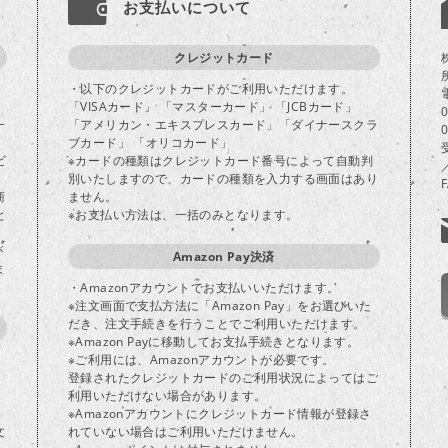
お支払いについて
クレジットカード
・以下のクレジットカードがご利用いただけます。
「VISAカード」 「マスターカード」 「JCBカード」
一
「アメリカン・エキスプレスカード」「ダイナースクラ
ブカード」 「オリコカード」
ビ
※カードの種類はクレジットカード番号によって自動判
別いたしますので、カードの種類を入力する画面はあり
商
ません。
と
※お支払い方法は、一括のみとなります。
が
Amazon Pay決済
ま
・Amazonアカウントでお支払いいただけます。
※注文画面で支払方法に「Amazon Pay」をお選びいた
だき、注文手続きを行うことでご利用いただけます。
※Amazon Payに移動してお支払手続きとなります。
※ご利用には、Amazonアカウントが必要です。
登録されたクレジットカードのご利用状況によってはご
り
利用いただけない場合があります。
※Amazonアカウントにクレジットカード情報が登録さ
文
れていない場合はご利用いただけません。