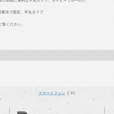
状の切削に便利な半丸タイプ。ネイビーブルーのグ
。
電着法で固定。半丸タイプ
ご覧ください。
スマートフォン
PC