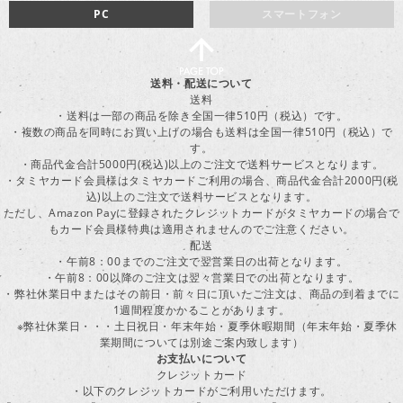
PC
スマートフォン
送料・配送について
送料
・送料は一部の商品を除き全国一律510円（税込）です。
・複数の商品を同時にお買い上げの場合も送料は全国一律510円（税込）で
す。
・商品代金合計5000円(税込)以上のご注文で送料サービスとなります。
・タミヤカード会員様はタミヤカードご利用の場合、商品代金合計2000円(税
込)以上のご注文で送料サービスとなります。
ただし、Amazon Payに登録されたクレジットカードがタミヤカードの場合で
もカード会員様特典は適用されませんのでご注意ください。
配送
・午前8：00までのご注文で翌営業日の出荷となります。
・午前8：00以降のご注文は翌々営業日での出荷となります。
・弊社休業日中またはその前日・前々日に頂いたご注文は、商品の到着までに
1週間程度かかることがあります。
※弊社休業日・・・土日祝日・年末年始・夏季休暇期間（年末年始・夏季休
業期間については別途ご案内致します）
お支払いについて
クレジットカード
・以下のクレジットカードがご利用いただけます。