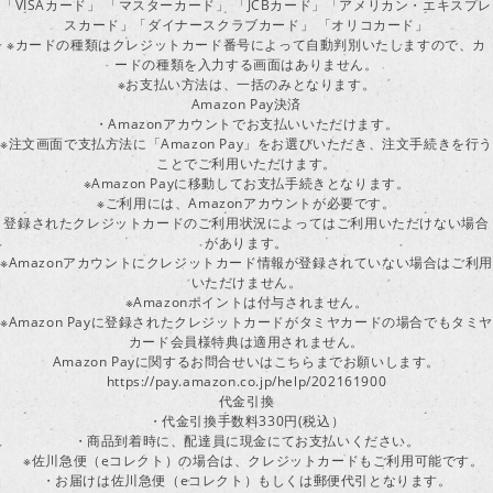
「VISAカード」 「マスターカード」 「JCBカード」「アメリカン・エキスプレ
スカード」「ダイナースクラブカード」 「オリコカード」
※カードの種類はクレジットカード番号によって自動判別いたしますので、カ
ードの種類を入力する画面はありません。
※お支払い方法は、一括のみとなります。
Amazon Pay決済
・Amazonアカウントでお支払いいただけます。
※注文画面で支払方法に「Amazon Pay」をお選びいただき、注文手続きを行
ことでご利用いただけます。
※Amazon Payに移動してお支払手続きとなります。
※ご利用には、Amazonアカウントが必要です。
登録されたクレジットカードのご利用状況によってはご利用いただけない場合
があります。
※Amazonアカウントにクレジットカード情報が登録されていない場合はご利用
いただけません。
※Amazonポイントは付与されません。
※Amazon Payに登録されたクレジットカードがタミヤカードの場合でもタミヤ
カード会員様特典は適用されません。
Amazon Payに関するお問合せいはこちらまでお願いします。
https://pay.amazon.co.jp/help/202161900
代金引換
・代金引換手数料330円(税込）
・商品到着時に、配達員に現金にてお支払いください。
※佐川急便（eコレクト）の場合は、クレジットカードもご利用可能です。
・お届けは佐川急便（eコレクト）もしくは郵便代引となります。