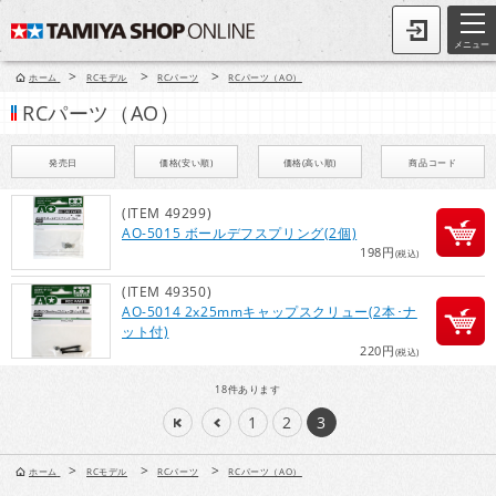
メニュー
>
>
>
ホーム
RCモデル
RCパーツ
RCパーツ（AO）
RCパーツ（AO）
発売日
価格(安い順)
価格(高い順)
商品コード
(ITEM 49299)
AO-5015 ボールデフスプリング(2個)
198円
(税込)
(ITEM 49350)
AO-5014 2x25mmキャップスクリュー(2本･ナ
ット付)
220円
(税込)
18
件あります
1
2
3
>
>
>
ホーム
RCモデル
RCパーツ
RCパーツ（AO）