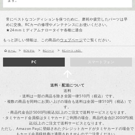
ます。
常にベストなコンディションを保つために、磨耗や疲労したパーツは早
めに交換。RCカーの修理やメンテナンスにお使いください。
★24ｍｍミディアムナロータイヤ各種に適合
もっと詳しい情報は、この商品の
ウェブページ
でご覧ください。
>
>
>
ホーム
RCモデル
RCパーツ
RCパーツ（AO）
PC
スマートフォン
送料・配送について
送料
・送料は一部の商品を除き全国一律510円（税込）です。
・複数の商品を同時にお買い上げの場合も送料は全国一律510円（税込）で
す。
・商品代金合計5000円(税込)以上のご注文で送料サービスとなります。
・タミヤカード会員様はタミヤカードご利用の場合、商品代金合計2000円(税
込)以上のご注文で送料サービスとなります。
ただし、Amazon Payに登録されたクレジットカードがタミヤカードの場合で
もカード会員様特典は適用されませんのでご注意ください。