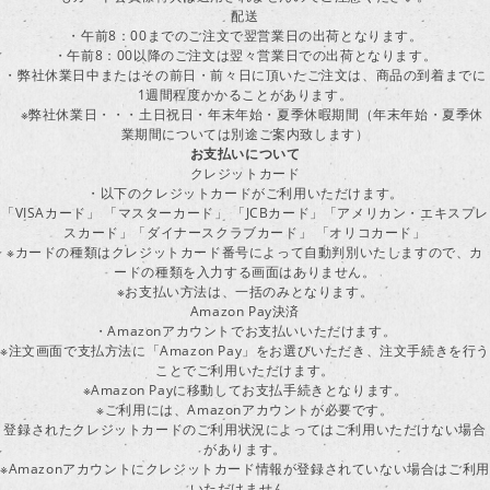
配送
・午前8：00までのご注文で翌営業日の出荷となります。
・午前8：00以降のご注文は翌々営業日での出荷となります。
・弊社休業日中またはその前日・前々日に頂いたご注文は、商品の到着までに
1週間程度かかることがあります。
※弊社休業日・・・土日祝日・年末年始・夏季休暇期間（年末年始・夏季休
業期間については別途ご案内致します）
お支払いについて
クレジットカード
・以下のクレジットカードがご利用いただけます。
「VISAカード」 「マスターカード」 「JCBカード」「アメリカン・エキスプレ
スカード」「ダイナースクラブカード」 「オリコカード」
※カードの種類はクレジットカード番号によって自動判別いたしますので、カ
ードの種類を入力する画面はありません。
※お支払い方法は、一括のみとなります。
Amazon Pay決済
・Amazonアカウントでお支払いいただけます。
※注文画面で支払方法に「Amazon Pay」をお選びいただき、注文手続きを行
ことでご利用いただけます。
※Amazon Payに移動してお支払手続きとなります。
※ご利用には、Amazonアカウントが必要です。
登録されたクレジットカードのご利用状況によってはご利用いただけない場合
があります。
※Amazonアカウントにクレジットカード情報が登録されていない場合はご利用
いただけません。