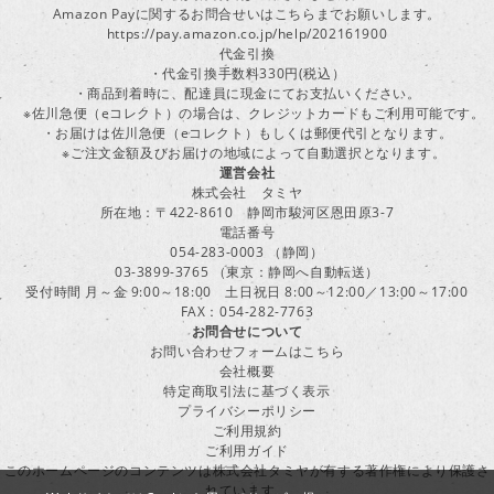
Amazon Payに関するお問合せいはこちらまでお願いします。
https://pay.amazon.co.jp/help/202161900
代金引換
・代金引換手数料330円(税込）
・商品到着時に、配達員に現金にてお支払いください。
※佐川急便（eコレクト）の場合は、クレジットカードもご利用可能です。
・お届けは佐川急便（eコレクト）もしくは郵便代引となります。
※ご注文金額及びお届けの地域によって自動選択となります。
運営会社
株式会社 タミヤ
所在地：〒422-8610 静岡市駿河区恩田原3-7
電話番号
054-283-0003 （静岡）
03-3899-3765 （東京：静岡へ自動転送）
受付時間 月～金 9:00～18:00 土日祝日 8:00～12:00／13:00～17:00
FAX：054-282-7763
お問合せについて
お問い合わせフォームはこちら
会社概要
特定商取引法に基づく表示
プライバシーポリシー
ご利用規約
ご利用ガイド
このホームページのコンテンツは株式会社タミヤが有する著作権により保護さ
れています。