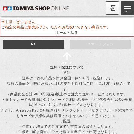
メニュー
申し訳ございません。
ご指定の商品は販売終了か、ただ今お取扱いできない商品です。
ホームへ戻る
PC
スマートフォン
送料・配送について
送料
・送料は一部の商品を除き全国一律510円（税込）です。
・複数の商品を同時にお買い上げの場合も送料は全国一律510円（税込）で
す。
・商品代金合計5000円(税込)以上のご注文で送料サービスとなります。
・タミヤカード会員様はタミヤカードご利用の場合、商品代金合計2000円(税
込)以上のご注文で送料サービスとなります。
ただし、Amazon Payに登録されたクレジットカードがタミヤカードの場合で
もカード会員様特典は適用されませんのでご注意ください。
配送
・午前8：00までのご注文で翌営業日の出荷となります。
・午前8：00以降のご注文は翌々営業日での出荷となります。