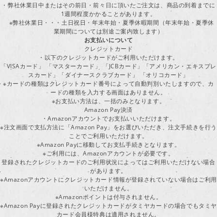
・弊社休業日中またはその前日・前々日に頂いたご注文は、商品の到着までに
1週間程度かかることがあります。
※弊社休業日・・・土日祝日・年末年始・夏季休暇期間（年末年始・夏季休
業期間については別途ご案内致します）
お支払いについて
クレジットカード
・以下のクレジットカードがご利用いただけます。
「VISAカード」 「マスターカード」 「JCBカード」「アメリカン・エキスプレ
スカード」「ダイナースクラブカード」 「オリコカード」
※カードの種類はクレジットカード番号によって自動判別いたしますので、カ
ードの種類を入力する画面はありません。
※お支払い方法は、一括のみとなります。
Amazon Pay決済
・Amazonアカウントでお支払いいただけます。
※注文画面で支払方法に「Amazon Pay」をお選びいただき、注文手続きを行
ことでご利用いただけます。
※Amazon Payに移動してお支払手続きとなります。
※ご利用には、Amazonアカウントが必要です。
登録されたクレジットカードのご利用状況によってはご利用いただけない場合
があります。
※Amazonアカウントにクレジットカード情報が登録されていない場合はご利用
いただけません。
※Amazonポイントは付与されません。
※Amazon Payに登録されたクレジットカードがタミヤカードの場合でもタミヤ
カード会員様特典は適用されません。