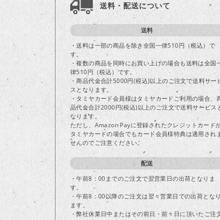
送料・配送について
送料
・送料は一部の商品を除き全国一律510円（税込）で
す。
・複数の商品を同時にお買い上げの場合も送料は全国
律510円（税込）です。
・商品代金合計5000円(税込)以上のご注文で送料サー
スとなります。
・タミヤカード会員様はタミヤカードご利用の場合、
品代金合計2000円(税込)以上のご注文で送料サービス
なります。
ただし、Amazon Payに登録されたクレジットカード
タミヤカードの場合でもカード会員様特典は適用され
せんのでご注意ください。
配送
・午前8：00までのご注文で翌営業日の出荷となりま
す。
・午前8：00以降のご注文は翌々営業日での出荷とな
ます。
・弊社休業日中またはその前日・前々日に頂いたご注