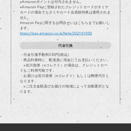
※Amazonポイントは付与されません。
※Amazon Payに登録されたクレジットカードがタミヤ
カードの場合でもタミヤカード会員様特典は適用されま
し
せん。
Amazon Payに関するお問合せいはこちらまでお願いし
ます。
https://pay.amazon.co.jp/help/202161900
代金引換
・代金引換手数料330円(税込）
・商品到着時に、配達員に現金にてお支払いください。
※佐川急便（eコレクト）の場合は、クレジットカー
ドもご利用可能です。
・お届けは佐川急便（eコレクト）もしくは郵便代引と
なります。
※ご注文金額及びお届けの地域によって自動選択とな
ります。