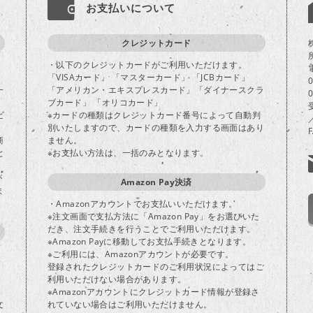
お支払いについて
クレジットカード
・以下のクレジットカードがご利用いただけます。
「VISAカード」 「マスターカード」 「JCBカード」
一
「アメリカン・エキスプレスカード」「ダイナースクラ
ブカード」 「オリコカード」
ビ
※カードの種類はクレジットカード番号によって自動判
別いたしますので、カードの種類を入力する画面はあり
商
ません。
と
※お支払い方法は、一括のみとなります。
が
Amazon Pay決済
ま
・Amazonアカウントでお支払いいただけます。
※注文画面で支払方法に「Amazon Pay」をお選びいた
だき、注文手続きを行うことでご利用いただけます。
※Amazon Payに移動してお支払手続きとなります。
※ご利用には、Amazonアカウントが必要です。
登録されたクレジットカードのご利用状況によってはご
り
利用いただけない場合があります。
※Amazonアカウントにクレジットカード情報が登録さ
文
れていない場合はご利用いただけません。