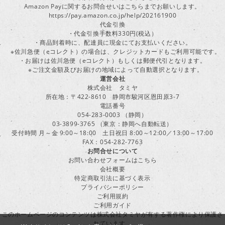
Amazon Payに関するお問合せいはこちらまでお願いします。
https://pay.amazon.co.jp/help/202161900
代金引換
・代金引換手数料330円(税込）
・商品到着時に、配達員に現金にてお支払いください。
※佐川急便（eコレクト）の場合は、クレジットカードもご利用可能です。
・お届けは佐川急便（eコレクト）もしくは郵便代引となります。
※ご注文金額及びお届けの地域によって自動選択となります。
運営会社
株式会社 タミヤ
所在地：〒422-8610 静岡市駿河区恩田原3-7
電話番号
054-283-0003 （静岡）
03-3899-3765 （東京：静岡へ自動転送）
受付時間 月～金 9:00～18:00 土日祝日 8:00～12:00／13:00～17:00
FAX：054-282-7763
お問合せについて
お問い合わせフォームはこちら
会社概要
特定商取引法に基づく表示
プライバシーポリシー
ご利用規約
ご利用ガイド
このホームページのコンテンツは株式会社タミヤが有する著作権により保護さ
れています。