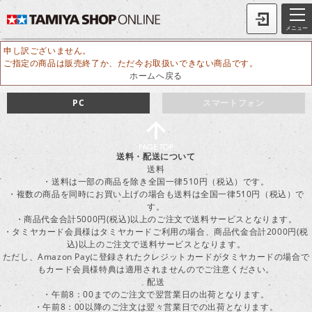
メニュー
申し訳ございません。
ご指定の商品は販売終了か、ただ今お取扱いできない商品です。
ホームへ戻る
PC
スマートフォン
送料・配送について
送料
・送料は一部の商品を除き全国一律510円（税込）です。
・複数の商品を同時にお買い上げの場合も送料は全国一律510円（税込）で
す。
・商品代金合計5000円(税込)以上のご注文で送料サービスとなります。
・タミヤカード会員様はタミヤカードご利用の場合、商品代金合計2000円(税
込)以上のご注文で送料サービスとなります。
ただし、Amazon Payに登録されたクレジットカードがタミヤカードの場合で
もカード会員様特典は適用されませんのでご注意ください。
配送
・午前8：00までのご注文で翌営業日の出荷となります。
・午前8：00以降のご注文は翌々営業日での出荷となります。