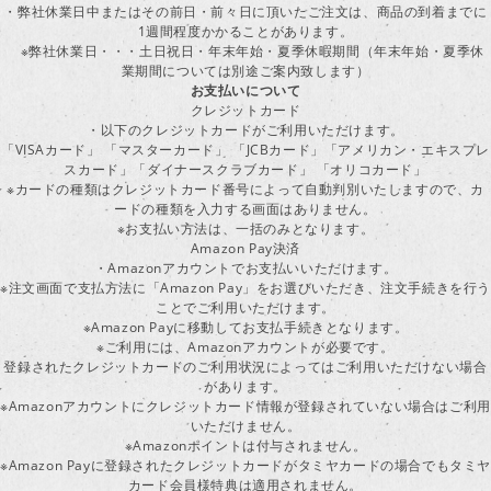
・弊社休業日中またはその前日・前々日に頂いたご注文は、商品の到着までに
1週間程度かかることがあります。
※弊社休業日・・・土日祝日・年末年始・夏季休暇期間（年末年始・夏季休
業期間については別途ご案内致します）
お支払いについて
クレジットカード
・以下のクレジットカードがご利用いただけます。
「VISAカード」 「マスターカード」 「JCBカード」「アメリカン・エキスプレ
スカード」「ダイナースクラブカード」 「オリコカード」
※カードの種類はクレジットカード番号によって自動判別いたしますので、カ
ードの種類を入力する画面はありません。
※お支払い方法は、一括のみとなります。
Amazon Pay決済
・Amazonアカウントでお支払いいただけます。
※注文画面で支払方法に「Amazon Pay」をお選びいただき、注文手続きを行
ことでご利用いただけます。
※Amazon Payに移動してお支払手続きとなります。
※ご利用には、Amazonアカウントが必要です。
登録されたクレジットカードのご利用状況によってはご利用いただけない場合
があります。
※Amazonアカウントにクレジットカード情報が登録されていない場合はご利用
いただけません。
※Amazonポイントは付与されません。
※Amazon Payに登録されたクレジットカードがタミヤカードの場合でもタミヤ
カード会員様特典は適用されません。