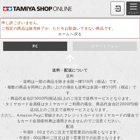
メニュー
申し訳ございません。
ご指定の商品は販売終了か、ただ今お取扱いできない商品です。
ホームへ戻る
PC
スマートフォン
送料・配送について
送料
・送料は一部の商品を除き全国一律510円（税込）です。
・複数の商品を同時にお買い上げの場合も送料は全国一律510円（税込）で
す。
・商品代金合計5000円(税込)以上のご注文で送料サービスとなります。
・タミヤカード会員様はタミヤカードご利用の場合、商品代金合計2000円(税
込)以上のご注文で送料サービスとなります。
ただし、Amazon Payに登録されたクレジットカードがタミヤカードの場合で
もカード会員様特典は適用されませんのでご注意ください。
配送
・午前8：00までのご注文で翌営業日の出荷となります。
・午前8：00以降のご注文は翌々営業日での出荷となります。