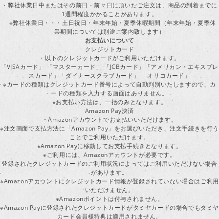
・弊社休業日中またはその前日・前々日に頂いたご注文は、商品の到着までに
1週間程度かかることがあります。
※弊社休業日・・・土日祝日・年末年始・夏季休暇期間（年末年始・夏季休
業期間については別途ご案内致します）
お支払いについて
クレジットカード
・以下のクレジットカードがご利用いただけます。
「VISAカード」 「マスターカード」 「JCBカード」「アメリカン・エキスプレ
スカード」「ダイナースクラブカード」 「オリコカード」
※カードの種類はクレジットカード番号によって自動判別いたしますので、カ
ードの種類を入力する画面はありません。
※お支払い方法は、一括のみとなります。
Amazon Pay決済
・Amazonアカウントでお支払いいただけます。
※注文画面で支払方法に「Amazon Pay」をお選びいただき、注文手続きを行
ことでご利用いただけます。
※Amazon Payに移動してお支払手続きとなります。
※ご利用には、Amazonアカウントが必要です。
登録されたクレジットカードのご利用状況によってはご利用いただけない場合
があります。
※Amazonアカウントにクレジットカード情報が登録されていない場合はご利用
いただけません。
※Amazonポイントは付与されません。
※Amazon Payに登録されたクレジットカードがタミヤカードの場合でもタミヤ
カード会員様特典は適用されません。