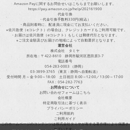
Amazon Payに関するお問合せいはこちらまでお願いします。
https://pay.amazon.co.jp/help/202161900
代金引換
・代金引換手数料330円(税込）
・商品到着時に、配達員に現金にてお支払いください。
※佐川急便（eコレクト）の場合は、クレジットカードもご利用可能です。
・お届けは佐川急便（eコレクト）もしくは郵便代引となります。
※ご注文金額及びお届けの地域によって自動選択となります。
運営会社
株式会社 タミヤ
所在地：〒422-8610 静岡市駿河区恩田原3-7
電話番号
054-283-0003 （静岡）
03-3899-3765 （東京：静岡へ自動転送）
受付時間 月～金 9:00～18:00 土日祝日 8:00～12:00／13:00～17:00
FAX：054-282-7763
お問合せについて
お問い合わせフォームはこちら
会社概要
特定商取引法に基づく表示
プライバシーポリシー
ご利用規約
ご利用ガイド
このホームページのコンテンツは株式会社タミヤが有する著作権により保護さ
れています。