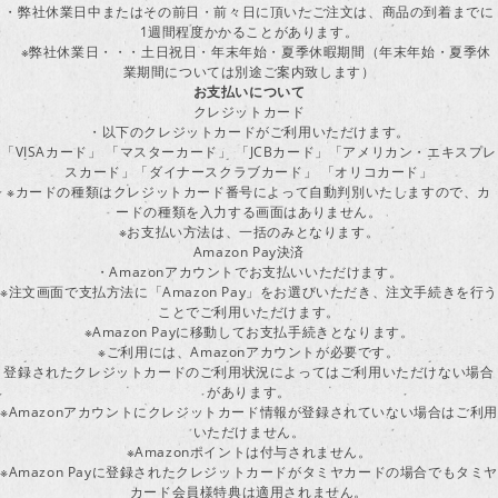
・弊社休業日中またはその前日・前々日に頂いたご注文は、商品の到着までに
1週間程度かかることがあります。
※弊社休業日・・・土日祝日・年末年始・夏季休暇期間（年末年始・夏季休
業期間については別途ご案内致します）
お支払いについて
クレジットカード
・以下のクレジットカードがご利用いただけます。
「VISAカード」 「マスターカード」 「JCBカード」「アメリカン・エキスプレ
スカード」「ダイナースクラブカード」 「オリコカード」
※カードの種類はクレジットカード番号によって自動判別いたしますので、カ
ードの種類を入力する画面はありません。
※お支払い方法は、一括のみとなります。
Amazon Pay決済
・Amazonアカウントでお支払いいただけます。
※注文画面で支払方法に「Amazon Pay」をお選びいただき、注文手続きを行
ことでご利用いただけます。
※Amazon Payに移動してお支払手続きとなります。
※ご利用には、Amazonアカウントが必要です。
登録されたクレジットカードのご利用状況によってはご利用いただけない場合
があります。
※Amazonアカウントにクレジットカード情報が登録されていない場合はご利用
いただけません。
※Amazonポイントは付与されません。
※Amazon Payに登録されたクレジットカードがタミヤカードの場合でもタミヤ
カード会員様特典は適用されません。