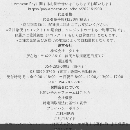
Amazon Payに関するお問合せいはこちらまでお願いします。
https://pay.amazon.co.jp/help/202161900
代金引換
・代金引換手数料330円(税込）
・商品到着時に、配達員に現金にてお支払いください。
※佐川急便（eコレクト）の場合は、クレジットカードもご利用可能です。
・お届けは佐川急便（eコレクト）もしくは郵便代引となります。
※ご注文金額及びお届けの地域によって自動選択となります。
運営会社
株式会社 タミヤ
所在地：〒422-8610 静岡市駿河区恩田原3-7
電話番号
054-283-0003 （静岡）
03-3899-3765 （東京：静岡へ自動転送）
受付時間 月～金 9:00～18:00 土日祝日 8:00～12:00／13:00～17:00
FAX：054-282-7763
お問合せについて
お問い合わせフォームはこちら
会社概要
特定商取引法に基づく表示
プライバシーポリシー
ご利用規約
ご利用ガイド
このホームページのコンテンツは株式会社タミヤが有する著作権により保護さ
れています。