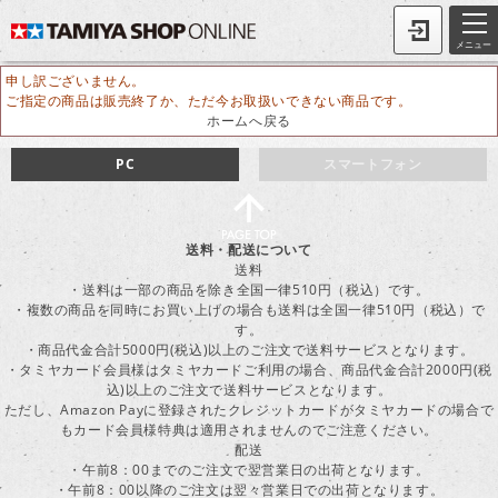
メニュー
申し訳ございません。
ご指定の商品は販売終了か、ただ今お取扱いできない商品です。
ホームへ戻る
PC
スマートフォン
送料・配送について
送料
・送料は一部の商品を除き全国一律510円（税込）です。
・複数の商品を同時にお買い上げの場合も送料は全国一律510円（税込）で
す。
・商品代金合計5000円(税込)以上のご注文で送料サービスとなります。
・タミヤカード会員様はタミヤカードご利用の場合、商品代金合計2000円(税
込)以上のご注文で送料サービスとなります。
ただし、Amazon Payに登録されたクレジットカードがタミヤカードの場合で
もカード会員様特典は適用されませんのでご注意ください。
配送
・午前8：00までのご注文で翌営業日の出荷となります。
・午前8：00以降のご注文は翌々営業日での出荷となります。