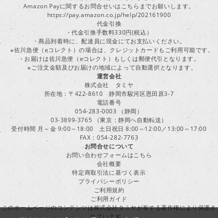
Amazon Payに関するお問合せいはこちらまでお願いします。
https://pay.amazon.co.jp/help/202161900
代金引換
・代金引換手数料330円(税込）
・商品到着時に、配達員に現金にてお支払いください。
※佐川急便（eコレクト）の場合は、クレジットカードもご利用可能です。
・お届けは佐川急便（eコレクト）もしくは郵便代引となります。
※ご注文金額及びお届けの地域によって自動選択となります。
運営会社
株式会社 タミヤ
所在地：〒422-8610 静岡市駿河区恩田原3-7
電話番号
054-283-0003 （静岡）
03-3899-3765 （東京：静岡へ自動転送）
受付時間 月～金 9:00～18:00 土日祝日 8:00～12:00／13:00～17:00
FAX：054-282-7763
お問合せについて
お問い合わせフォームはこちら
会社概要
特定商取引法に基づく表示
プライバシーポリシー
ご利用規約
ご利用ガイド
このホームページのコンテンツは株式会社タミヤが有する著作権により保護さ
れています。