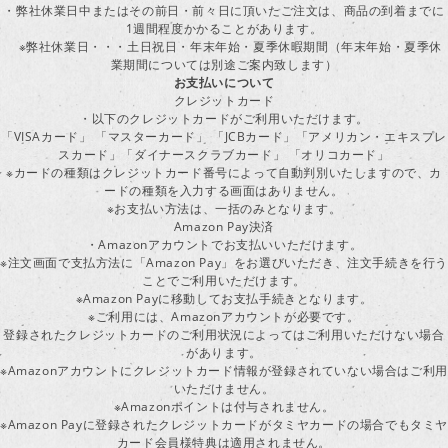
・弊社休業日中またはその前日・前々日に頂いたご注文は、商品の到着までに
1週間程度かかることがあります。
※弊社休業日・・・土日祝日・年末年始・夏季休暇期間（年末年始・夏季休
業期間については別途ご案内致します）
お支払いについて
クレジットカード
・以下のクレジットカードがご利用いただけます。
「VISAカード」 「マスターカード」 「JCBカード」「アメリカン・エキスプレ
スカード」「ダイナースクラブカード」 「オリコカード」
※カードの種類はクレジットカード番号によって自動判別いたしますので、カ
ードの種類を入力する画面はありません。
※お支払い方法は、一括のみとなります。
Amazon Pay決済
・Amazonアカウントでお支払いいただけます。
※注文画面で支払方法に「Amazon Pay」をお選びいただき、注文手続きを行
ことでご利用いただけます。
※Amazon Payに移動してお支払手続きとなります。
※ご利用には、Amazonアカウントが必要です。
登録されたクレジットカードのご利用状況によってはご利用いただけない場合
があります。
※Amazonアカウントにクレジットカード情報が登録されていない場合はご利用
いただけません。
※Amazonポイントは付与されません。
※Amazon Payに登録されたクレジットカードがタミヤカードの場合でもタミヤ
カード会員様特典は適用されません。