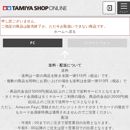
メニュー
申し訳ございません。
ご指定の商品は販売終了か、ただ今お取扱いできない商品です。
ホームへ戻る
PC
スマートフォン
送料・配送について
送料
・送料は一部の商品を除き全国一律510円（税込）です。
・複数の商品を同時にお買い上げの場合も送料は全国一律510円（税込）で
す。
・商品代金合計5000円(税込)以上のご注文で送料サービスとなります。
・タミヤカード会員様はタミヤカードご利用の場合、商品代金合計2000円(税
込)以上のご注文で送料サービスとなります。
ただし、Amazon Payに登録されたクレジットカードがタミヤカードの場合で
もカード会員様特典は適用されませんのでご注意ください。
配送
・午前8：00までのご注文で翌営業日の出荷となります。
・午前8：00以降のご注文は翌々営業日での出荷となります。