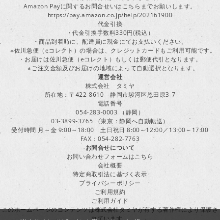
Amazon Payに関するお問合せいはこちらまでお願いします。
https://pay.amazon.co.jp/help/202161900
代金引換
・代金引換手数料330円(税込）
・商品到着時に、配達員に現金にてお支払いください。
※佐川急便（eコレクト）の場合は、クレジットカードもご利用可能です。
・お届けは佐川急便（eコレクト）もしくは郵便代引となります。
※ご注文金額及びお届けの地域によって自動選択となります。
運営会社
株式会社 タミヤ
所在地：〒422-8610 静岡市駿河区恩田原3-7
電話番号
054-283-0003 （静岡）
03-3899-3765 （東京：静岡へ自動転送）
受付時間 月～金 9:00～18:00 土日祝日 8:00～12:00／13:00～17:00
FAX：054-282-7763
お問合せについて
お問い合わせフォームはこちら
会社概要
特定商取引法に基づく表示
プライバシーポリシー
ご利用規約
ご利用ガイド
このホームページのコンテンツは株式会社タミヤが有する著作権により保護さ
れています。