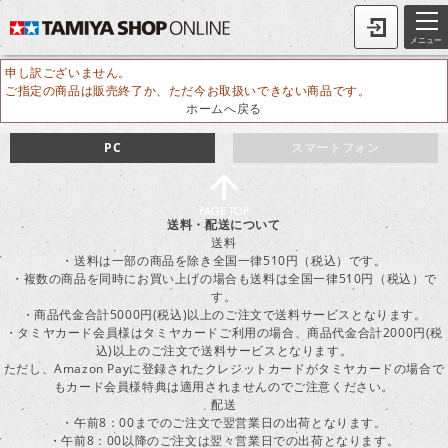
メニュー
申し訳ございません。
ご指定の商品は販売終了か、ただ今お取扱いできない商品です。
ホームへ戻る
PC
スマートフォン
送料・配送について
送料
・送料は一部の商品を除き全国一律510円（税込）です。
・複数の商品を同時にお買い上げの場合も送料は全国一律510円（税込）で
す。
・商品代金合計5000円(税込)以上のご注文で送料サービスとなります。
・タミヤカード会員様はタミヤカードご利用の場合、商品代金合計2000円(税
込)以上のご注文で送料サービスとなります。
ただし、Amazon Payに登録されたクレジットカードがタミヤカードの場合で
もカード会員様特典は適用されませんのでご注意ください。
配送
・午前8：00までのご注文で翌営業日の出荷となります。
・午前8：00以降のご注文は翌々営業日での出荷となります。