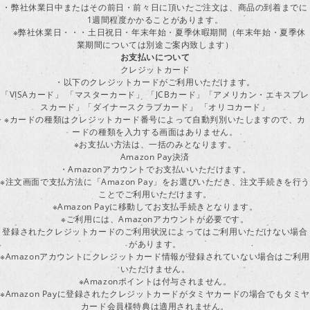
・弊社休業日中またはその前日・前々日に頂いたご注文は、商品の到着までに
1週間程度かかることがあります。
※弊社休業日・・・土日祝日・年末年始・夏季休暇期間（年末年始・夏季休
業期間については別途ご案内致します）
お支払いについて
クレジットカード
・以下のクレジットカードがご利用いただけます。
「VISAカード」 「マスターカード」 「JCBカード」「アメリカン・エキスプレ
スカード」「ダイナースクラブカード」 「オリコカード」
※カードの種類はクレジットカード番号によって自動判別いたしますので、カ
ードの種類を入力する画面はありません。
※お支払い方法は、一括のみとなります。
Amazon Pay決済
・Amazonアカウントでお支払いいただけます。
※注文画面で支払方法に「Amazon Pay」をお選びいただき、注文手続きを行
ことでご利用いただけます。
※Amazon Payに移動してお支払手続きとなります。
※ご利用には、Amazonアカウントが必要です。
登録されたクレジットカードのご利用状況によってはご利用いただけない場合
があります。
※Amazonアカウントにクレジットカード情報が登録されていない場合はご利用
いただけません。
※Amazonポイントは付与されません。
※Amazon Payに登録されたクレジットカードがタミヤカードの場合でもタミヤ
カード会員様特典は適用されません。