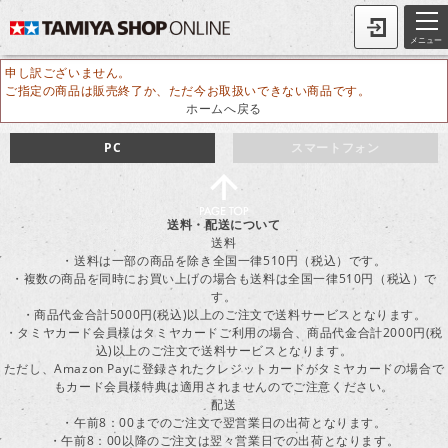
メニュー
申し訳ございません。
ご指定の商品は販売終了か、ただ今お取扱いできない商品です。
ホームへ戻る
PC
スマートフォン
送料・配送について
送料
・送料は一部の商品を除き全国一律510円（税込）です。
・複数の商品を同時にお買い上げの場合も送料は全国一律510円（税込）で
す。
・商品代金合計5000円(税込)以上のご注文で送料サービスとなります。
・タミヤカード会員様はタミヤカードご利用の場合、商品代金合計2000円(税
込)以上のご注文で送料サービスとなります。
ただし、Amazon Payに登録されたクレジットカードがタミヤカードの場合で
もカード会員様特典は適用されませんのでご注意ください。
配送
・午前8：00までのご注文で翌営業日の出荷となります。
・午前8：00以降のご注文は翌々営業日での出荷となります。