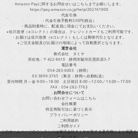
Amazon Payに関するお問合せいはこちらまでお願いします。
https://pay.amazon.co.jp/help/202161900
代金引換
・代金引換手数料330円(税込）
・商品到着時に、配達員に現金にてお支払いください。
※佐川急便（eコレクト）の場合は、クレジットカードもご利用可能です。
・お届けは佐川急便（eコレクト）もしくは郵便代引となります。
※ご注文金額及びお届けの地域によって自動選択となります。
運営会社
株式会社 タミヤ
所在地：〒422-8610 静岡市駿河区恩田原3-7
電話番号
054-283-0003 （静岡）
03-3899-3765 （東京：静岡へ自動転送）
受付時間 月～金 9:00～18:00 土日祝日 8:00～12:00／13:00～17:00
FAX：054-282-7763
お問合せについて
お問い合わせフォームはこちら
会社概要
特定商取引法に基づく表示
プライバシーポリシー
ご利用規約
ご利用ガイド
このホームページのコンテンツは株式会社タミヤが有する著作権により保護さ
れています。