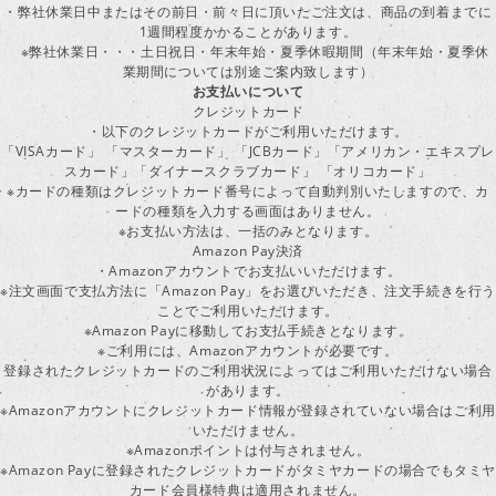
・弊社休業日中またはその前日・前々日に頂いたご注文は、商品の到着までに
1週間程度かかることがあります。
※弊社休業日・・・土日祝日・年末年始・夏季休暇期間（年末年始・夏季休
業期間については別途ご案内致します）
お支払いについて
クレジットカード
・以下のクレジットカードがご利用いただけます。
「VISAカード」 「マスターカード」 「JCBカード」「アメリカン・エキスプレ
スカード」「ダイナースクラブカード」 「オリコカード」
※カードの種類はクレジットカード番号によって自動判別いたしますので、カ
ードの種類を入力する画面はありません。
※お支払い方法は、一括のみとなります。
Amazon Pay決済
・Amazonアカウントでお支払いいただけます。
※注文画面で支払方法に「Amazon Pay」をお選びいただき、注文手続きを行
ことでご利用いただけます。
※Amazon Payに移動してお支払手続きとなります。
※ご利用には、Amazonアカウントが必要です。
登録されたクレジットカードのご利用状況によってはご利用いただけない場合
があります。
※Amazonアカウントにクレジットカード情報が登録されていない場合はご利用
いただけません。
※Amazonポイントは付与されません。
※Amazon Payに登録されたクレジットカードがタミヤカードの場合でもタミヤ
カード会員様特典は適用されません。