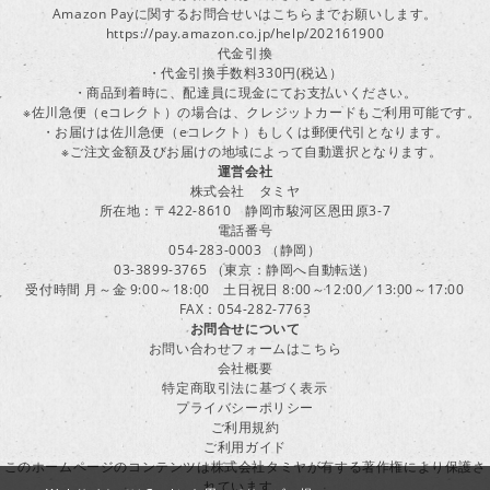
Amazon Payに関するお問合せいはこちらまでお願いします。
https://pay.amazon.co.jp/help/202161900
代金引換
・代金引換手数料330円(税込）
・商品到着時に、配達員に現金にてお支払いください。
※佐川急便（eコレクト）の場合は、クレジットカードもご利用可能です。
・お届けは佐川急便（eコレクト）もしくは郵便代引となります。
※ご注文金額及びお届けの地域によって自動選択となります。
運営会社
株式会社 タミヤ
所在地：〒422-8610 静岡市駿河区恩田原3-7
電話番号
054-283-0003 （静岡）
03-3899-3765 （東京：静岡へ自動転送）
受付時間 月～金 9:00～18:00 土日祝日 8:00～12:00／13:00～17:00
FAX：054-282-7763
お問合せについて
お問い合わせフォームはこちら
会社概要
特定商取引法に基づく表示
プライバシーポリシー
ご利用規約
ご利用ガイド
このホームページのコンテンツは株式会社タミヤが有する著作権により保護さ
れています。