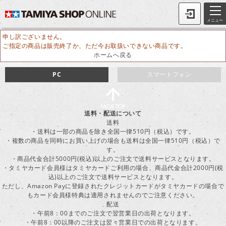
メニュー
申し訳ございません。
ご指定の商品は販売終了か、ただ今お取扱いできない商品です。
ホームへ戻る
PC
スマートフォン
送料・配送について
送料
・送料は一部の商品を除き全国一律510円（税込）です。
・複数の商品を同時にお買い上げの場合も送料は全国一律510円（税込）で
す。
・商品代金合計5000円(税込)以上のご注文で送料サービスとなります。
・タミヤカード会員様はタミヤカードご利用の場合、商品代金合計2000円(税
込)以上のご注文で送料サービスとなります。
ただし、Amazon Payに登録されたクレジットカードがタミヤカードの場合で
もカード会員様特典は適用されませんのでご注意ください。
配送
・午前8：00までのご注文で翌営業日の出荷となります。
・午前8：00以降のご注文は翌々営業日での出荷となります。