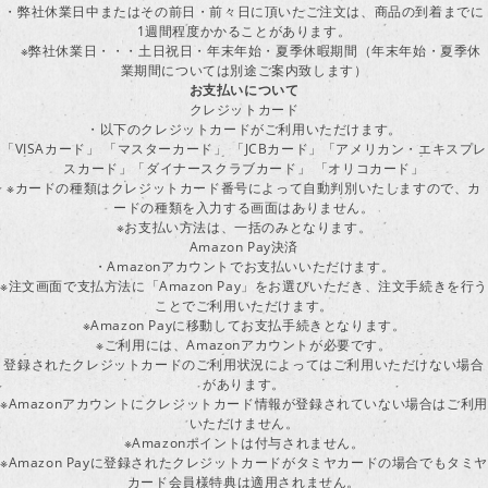
・弊社休業日中またはその前日・前々日に頂いたご注文は、商品の到着までに
1週間程度かかることがあります。
※弊社休業日・・・土日祝日・年末年始・夏季休暇期間（年末年始・夏季休
業期間については別途ご案内致します）
お支払いについて
クレジットカード
・以下のクレジットカードがご利用いただけます。
「VISAカード」 「マスターカード」 「JCBカード」「アメリカン・エキスプレ
スカード」「ダイナースクラブカード」 「オリコカード」
※カードの種類はクレジットカード番号によって自動判別いたしますので、カ
ードの種類を入力する画面はありません。
※お支払い方法は、一括のみとなります。
Amazon Pay決済
・Amazonアカウントでお支払いいただけます。
※注文画面で支払方法に「Amazon Pay」をお選びいただき、注文手続きを行
ことでご利用いただけます。
※Amazon Payに移動してお支払手続きとなります。
※ご利用には、Amazonアカウントが必要です。
登録されたクレジットカードのご利用状況によってはご利用いただけない場合
があります。
※Amazonアカウントにクレジットカード情報が登録されていない場合はご利用
いただけません。
※Amazonポイントは付与されません。
※Amazon Payに登録されたクレジットカードがタミヤカードの場合でもタミヤ
カード会員様特典は適用されません。