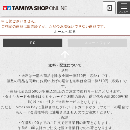
メニュー
申し訳ございません。
ご指定の商品は販売終了か、ただ今お取扱いできない商品です。
ホームへ戻る
PC
スマートフォン
送料・配送について
送料
・送料は一部の商品を除き全国一律510円（税込）です。
・複数の商品を同時にお買い上げの場合も送料は全国一律510円（税込）で
す。
・商品代金合計5000円(税込)以上のご注文で送料サービスとなります。
・タミヤカード会員様はタミヤカードご利用の場合、商品代金合計2000円(税
込)以上のご注文で送料サービスとなります。
ただし、Amazon Payに登録されたクレジットカードがタミヤカードの場合で
もカード会員様特典は適用されませんのでご注意ください。
配送
・午前8：00までのご注文で翌営業日の出荷となります。
・午前8：00以降のご注文は翌々営業日での出荷となります。