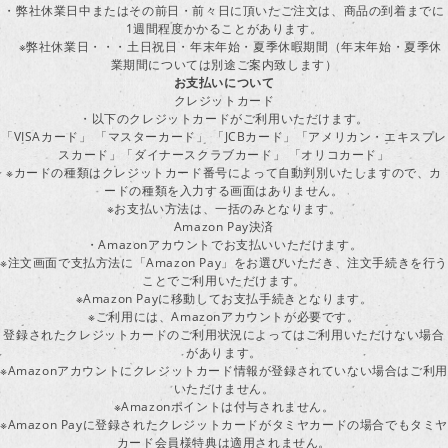
・弊社休業日中またはその前日・前々日に頂いたご注文は、商品の到着までに
1週間程度かかることがあります。
※弊社休業日・・・土日祝日・年末年始・夏季休暇期間（年末年始・夏季休
業期間については別途ご案内致します）
お支払いについて
クレジットカード
・以下のクレジットカードがご利用いただけます。
「VISAカード」 「マスターカード」 「JCBカード」「アメリカン・エキスプレ
スカード」「ダイナースクラブカード」 「オリコカード」
※カードの種類はクレジットカード番号によって自動判別いたしますので、カ
ードの種類を入力する画面はありません。
※お支払い方法は、一括のみとなります。
Amazon Pay決済
・Amazonアカウントでお支払いいただけます。
※注文画面で支払方法に「Amazon Pay」をお選びいただき、注文手続きを行
ことでご利用いただけます。
※Amazon Payに移動してお支払手続きとなります。
※ご利用には、Amazonアカウントが必要です。
登録されたクレジットカードのご利用状況によってはご利用いただけない場合
があります。
※Amazonアカウントにクレジットカード情報が登録されていない場合はご利用
いただけません。
※Amazonポイントは付与されません。
※Amazon Payに登録されたクレジットカードがタミヤカードの場合でもタミヤ
カード会員様特典は適用されません。