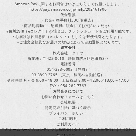
Amazon Payに関するお問合せいはこちらまでお願いします。
https://pay.amazon.co.jp/help/202161900
代金引換
・代金引換手数料330円(税込）
・商品到着時に、配達員に現金にてお支払いください。
※佐川急便（eコレクト）の場合は、クレジットカードもご利用可能です。
・お届けは佐川急便（eコレクト）もしくは郵便代引となります。
※ご注文金額及びお届けの地域によって自動選択となります。
運営会社
株式会社 タミヤ
所在地：〒422-8610 静岡市駿河区恩田原3-7
電話番号
054-283-0003 （静岡）
03-3899-3765 （東京：静岡へ自動転送）
受付時間 月～金 9:00～18:00 土日祝日 8:00～12:00／13:00～17:00
FAX：054-282-7763
お問合せについて
お問い合わせフォームはこちら
会社概要
特定商取引法に基づく表示
プライバシーポリシー
ご利用規約
ご利用ガイド
このホームページのコンテンツは株式会社タミヤが有する著作権により保護さ
れています。