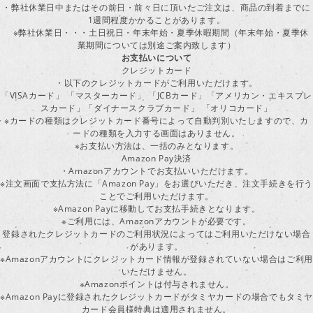
・弊社休業日中またはその前日・前々日に頂いたご注文は、商品の到着までに
1週間程度かかることがあります。
※弊社休業日・・・土日祝日・年末年始・夏季休暇期間（年末年始・夏季休
業期間については別途ご案内致します）
お支払いについて
クレジットカード
・以下のクレジットカードがご利用いただけます。
「VISAカード」 「マスターカード」 「JCBカード」「アメリカン・エキスプレ
スカード」「ダイナースクラブカード」 「オリコカード」
※カードの種類はクレジットカード番号によって自動判別いたしますので、カ
ードの種類を入力する画面はありません。
※お支払い方法は、一括のみとなります。
Amazon Pay決済
・Amazonアカウントでお支払いいただけます。
※注文画面で支払方法に「Amazon Pay」をお選びいただき、注文手続きを行
ことでご利用いただけます。
※Amazon Payに移動してお支払手続きとなります。
※ご利用には、Amazonアカウントが必要です。
登録されたクレジットカードのご利用状況によってはご利用いただけない場合
があります。
※Amazonアカウントにクレジットカード情報が登録されていない場合はご利用
いただけません。
※Amazonポイントは付与されません。
※Amazon Payに登録されたクレジットカードがタミヤカードの場合でもタミヤ
カード会員様特典は適用されません。