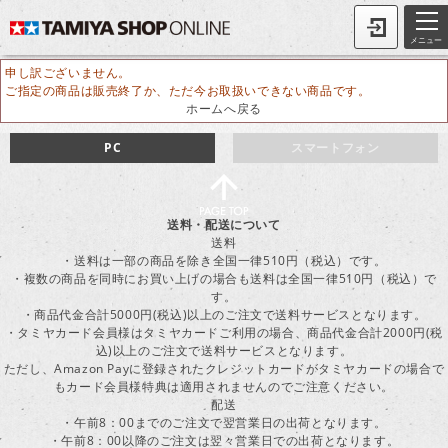
メニュー
申し訳ございません。
ご指定の商品は販売終了か、ただ今お取扱いできない商品です。
ホームへ戻る
PC
スマートフォン
送料・配送について
送料
・送料は一部の商品を除き全国一律510円（税込）です。
・複数の商品を同時にお買い上げの場合も送料は全国一律510円（税込）で
す。
・商品代金合計5000円(税込)以上のご注文で送料サービスとなります。
・タミヤカード会員様はタミヤカードご利用の場合、商品代金合計2000円(税
込)以上のご注文で送料サービスとなります。
ただし、Amazon Payに登録されたクレジットカードがタミヤカードの場合で
もカード会員様特典は適用されませんのでご注意ください。
配送
・午前8：00までのご注文で翌営業日の出荷となります。
・午前8：00以降のご注文は翌々営業日での出荷となります。