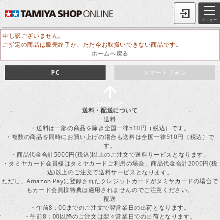
メニュー
申し訳ございません。
ご指定の商品は販売終了か、ただ今お取扱いできない商品です。
ホームへ戻る
PC
スマートフォン
送料・配送について
送料
・送料は一部の商品を除き全国一律510円（税込）です。
・複数の商品を同時にお買い上げの場合も送料は全国一律510円（税込）で
す。
・商品代金合計5000円(税込)以上のご注文で送料サービスとなります。
・タミヤカード会員様はタミヤカードご利用の場合、商品代金合計2000円(税
込)以上のご注文で送料サービスとなります。
ただし、Amazon Payに登録されたクレジットカードがタミヤカードの場合で
もカード会員様特典は適用されませんのでご注意ください。
配送
・午前8：00までのご注文で翌営業日の出荷となります。
・午前8：00以降のご注文は翌々営業日での出荷となります。