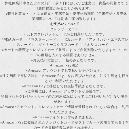
・弊社休業日中またはその前日・前々日に頂いたご注文は、商品の到着までに
1週間程度かかることがあります。
※弊社休業日・・・土日祝日・年末年始・夏季休暇期間（年末年始・夏季休
業期間については別途ご案内致します）
お支払いについて
クレジットカード
・以下のクレジットカードがご利用いただけます。
「VISAカード」 「マスターカード」 「JCBカード」「アメリカン・エキスプレ
スカード」「ダイナースクラブカード」 「オリコカード」
※カードの種類はクレジットカード番号によって自動判別いたしますので、カ
ードの種類を入力する画面はありません。
※お支払い方法は、一括のみとなります。
Amazon Pay決済
・Amazonアカウントでお支払いいただけます。
※注文画面で支払方法に「Amazon Pay」をお選びいただき、注文手続きを行
ことでご利用いただけます。
※Amazon Payに移動してお支払手続きとなります。
※ご利用には、Amazonアカウントが必要です。
登録されたクレジットカードのご利用状況によってはご利用いただけない場合
があります。
※Amazonアカウントにクレジットカード情報が登録されていない場合はご利用
いただけません。
※Amazonポイントは付与されません。
※Amazon Payに登録されたクレジットカードがタミヤカードの場合でもタミヤ
カード会員様特典は適用されません。