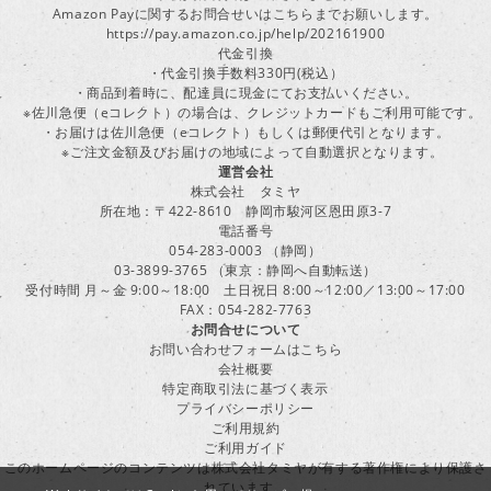
Amazon Payに関するお問合せいはこちらまでお願いします。
https://pay.amazon.co.jp/help/202161900
代金引換
・代金引換手数料330円(税込）
・商品到着時に、配達員に現金にてお支払いください。
※佐川急便（eコレクト）の場合は、クレジットカードもご利用可能です。
・お届けは佐川急便（eコレクト）もしくは郵便代引となります。
※ご注文金額及びお届けの地域によって自動選択となります。
運営会社
株式会社 タミヤ
所在地：〒422-8610 静岡市駿河区恩田原3-7
電話番号
054-283-0003 （静岡）
03-3899-3765 （東京：静岡へ自動転送）
受付時間 月～金 9:00～18:00 土日祝日 8:00～12:00／13:00～17:00
FAX：054-282-7763
お問合せについて
お問い合わせフォームはこちら
会社概要
特定商取引法に基づく表示
プライバシーポリシー
ご利用規約
ご利用ガイド
このホームページのコンテンツは株式会社タミヤが有する著作権により保護さ
れています。