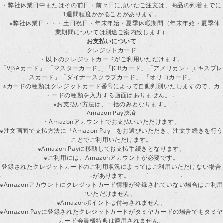
・弊社休業日中またはその前日・前々日に頂いたご注文は、商品の到着までに
1週間程度かかることがあります。
※弊社休業日・・・土日祝日・年末年始・夏季休暇期間（年末年始・夏季休
業期間については別途ご案内致します）
お支払いについて
クレジットカード
・以下のクレジットカードがご利用いただけます。
「VISAカード」 「マスターカード」 「JCBカード」「アメリカン・エキスプレ
スカード」「ダイナースクラブカード」 「オリコカード」
※カードの種類はクレジットカード番号によって自動判別いたしますので、カ
ードの種類を入力する画面はありません。
※お支払い方法は、一括のみとなります。
Amazon Pay決済
・Amazonアカウントでお支払いいただけます。
※注文画面で支払方法に「Amazon Pay」をお選びいただき、注文手続きを行
ことでご利用いただけます。
※Amazon Payに移動してお支払手続きとなります。
※ご利用には、Amazonアカウントが必要です。
登録されたクレジットカードのご利用状況によってはご利用いただけない場合
があります。
※Amazonアカウントにクレジットカード情報が登録されていない場合はご利用
いただけません。
※Amazonポイントは付与されません。
※Amazon Payに登録されたクレジットカードがタミヤカードの場合でもタミヤ
カード会員様特典は適用されません。