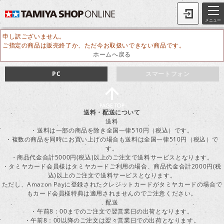
メニュー
申し訳ございません。
ご指定の商品は販売終了か、ただ今お取扱いできない商品です。
ホームへ戻る
PC
スマートフォン
送料・配送について
送料
・送料は一部の商品を除き全国一律510円（税込）です。
・複数の商品を同時にお買い上げの場合も送料は全国一律510円（税込）で
す。
・商品代金合計5000円(税込)以上のご注文で送料サービスとなります。
・タミヤカード会員様はタミヤカードご利用の場合、商品代金合計2000円(税
込)以上のご注文で送料サービスとなります。
ただし、Amazon Payに登録されたクレジットカードがタミヤカードの場合で
もカード会員様特典は適用されませんのでご注意ください。
配送
・午前8：00までのご注文で翌営業日の出荷となります。
・午前8：00以降のご注文は翌々営業日での出荷となります。