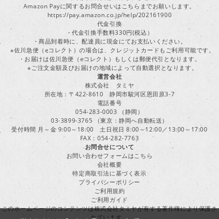
Amazon Payに関するお問合せいはこちらまでお願いします。
https://pay.amazon.co.jp/help/202161900
代金引換
・代金引換手数料330円(税込）
・商品到着時に、配達員に現金にてお支払いください。
※佐川急便（eコレクト）の場合は、クレジットカードもご利用可能です。
・お届けは佐川急便（eコレクト）もしくは郵便代引となります。
※ご注文金額及びお届けの地域によって自動選択となります。
運営会社
株式会社 タミヤ
所在地：〒422-8610 静岡市駿河区恩田原3-7
電話番号
054-283-0003 （静岡）
03-3899-3765 （東京：静岡へ自動転送）
受付時間 月～金 9:00～18:00 土日祝日 8:00～12:00／13:00～17:00
FAX：054-282-7763
お問合せについて
お問い合わせフォームはこちら
会社概要
特定商取引法に基づく表示
プライバシーポリシー
ご利用規約
ご利用ガイド
このホームページのコンテンツは株式会社タミヤが有する著作権により保護さ
れています。