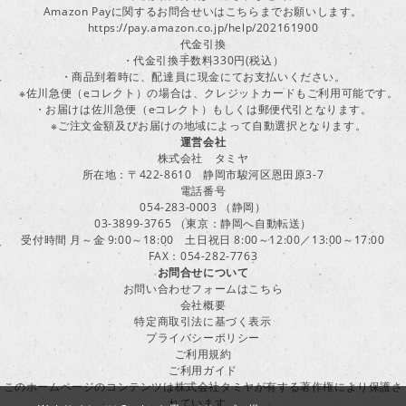
Amazon Payに関するお問合せいはこちらまでお願いします。
https://pay.amazon.co.jp/help/202161900
代金引換
・代金引換手数料330円(税込）
・商品到着時に、配達員に現金にてお支払いください。
※佐川急便（eコレクト）の場合は、クレジットカードもご利用可能です。
・お届けは佐川急便（eコレクト）もしくは郵便代引となります。
※ご注文金額及びお届けの地域によって自動選択となります。
運営会社
株式会社 タミヤ
所在地：〒422-8610 静岡市駿河区恩田原3-7
電話番号
054-283-0003 （静岡）
03-3899-3765 （東京：静岡へ自動転送）
受付時間 月～金 9:00～18:00 土日祝日 8:00～12:00／13:00～17:00
FAX：054-282-7763
お問合せについて
お問い合わせフォームはこちら
会社概要
特定商取引法に基づく表示
プライバシーポリシー
ご利用規約
ご利用ガイド
このホームページのコンテンツは株式会社タミヤが有する著作権により保護さ
れています。