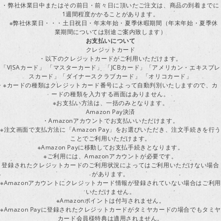
・弊社休業日中またはその前日・前々日に頂いたご注文は、商品の到着までに
1週間程度かかることがあります。
※弊社休業日・・・土日祝日・年末年始・夏季休暇期間（年末年始・夏季休
業期間については別途ご案内致します）
お支払いについて
クレジットカード
・以下のクレジットカードがご利用いただけます。
「VISAカード」 「マスターカード」 「JCBカード」「アメリカン・エキスプレ
スカード」「ダイナースクラブカード」 「オリコカード」
※カードの種類はクレジットカード番号によって自動判別いたしますので、カ
ードの種類を入力する画面はありません。
※お支払い方法は、一括のみとなります。
Amazon Pay決済
・Amazonアカウントでお支払いいただけます。
※注文画面で支払方法に「Amazon Pay」をお選びいただき、注文手続きを行
ことでご利用いただけます。
※Amazon Payに移動してお支払手続きとなります。
※ご利用には、Amazonアカウントが必要です。
登録されたクレジットカードのご利用状況によってはご利用いただけない場合
があります。
※Amazonアカウントにクレジットカード情報が登録されていない場合はご利用
いただけません。
※Amazonポイントは付与されません。
※Amazon Payに登録されたクレジットカードがタミヤカードの場合でもタミヤ
カード会員様特典は適用されません。