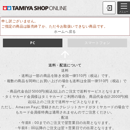
メニュー
申し訳ございません。
ご指定の商品は販売終了か、ただ今お取扱いできない商品です。
ホームへ戻る
PC
スマートフォン
送料・配送について
送料
・送料は一部の商品を除き全国一律510円（税込）です。
・複数の商品を同時にお買い上げの場合も送料は全国一律510円（税込）で
す。
・商品代金合計5000円(税込)以上のご注文で送料サービスとなります。
・タミヤカード会員様はタミヤカードご利用の場合、商品代金合計2000円(税
込)以上のご注文で送料サービスとなります。
ただし、Amazon Payに登録されたクレジットカードがタミヤカードの場合で
もカード会員様特典は適用されませんのでご注意ください。
配送
・午前8：00までのご注文で翌営業日の出荷となります。
・午前8：00以降のご注文は翌々営業日での出荷となります。