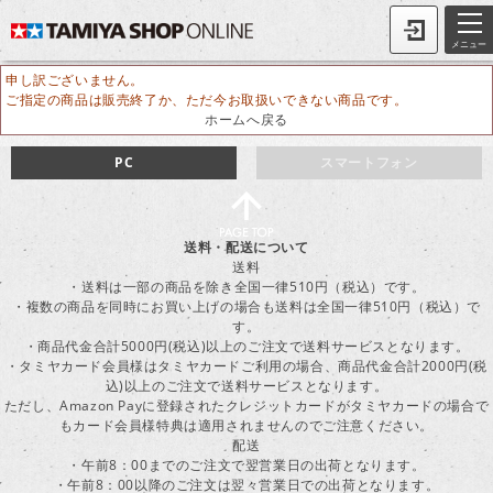
メニュー
申し訳ございません。
ご指定の商品は販売終了か、ただ今お取扱いできない商品です。
ホームへ戻る
PC
スマートフォン
送料・配送について
送料
・送料は一部の商品を除き全国一律510円（税込）です。
・複数の商品を同時にお買い上げの場合も送料は全国一律510円（税込）で
す。
・商品代金合計5000円(税込)以上のご注文で送料サービスとなります。
・タミヤカード会員様はタミヤカードご利用の場合、商品代金合計2000円(税
込)以上のご注文で送料サービスとなります。
ただし、Amazon Payに登録されたクレジットカードがタミヤカードの場合で
もカード会員様特典は適用されませんのでご注意ください。
配送
・午前8：00までのご注文で翌営業日の出荷となります。
・午前8：00以降のご注文は翌々営業日での出荷となります。