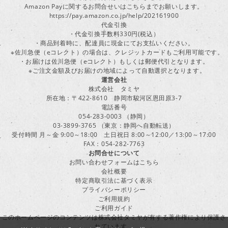
Amazon Payに関するお問合せいはこちらまでお願いします。
https://pay.amazon.co.jp/help/202161900
代金引換
・代金引換手数料330円(税込）
・商品到着時に、配達員に現金にてお支払いください。
※佐川急便（eコレクト）の場合は、クレジットカードもご利用可能です。
・お届けは佐川急便（eコレクト）もしくは郵便代引となります。
※ご注文金額及びお届けの地域によって自動選択となります。
運営会社
株式会社 タミヤ
所在地：〒422-8610 静岡市駿河区恩田原3-7
電話番号
054-283-0003 （静岡）
03-3899-3765 （東京：静岡へ自動転送）
受付時間 月～金 9:00～18:00 土日祝日 8:00～12:00／13:00～17:00
FAX：054-282-7763
お問合せについて
お問い合わせフォームはこちら
会社概要
特定商取引法に基づく表示
プライバシーポリシー
ご利用規約
ご利用ガイド
このホームページのコンテンツは株式会社タミヤが有する著作権により保護さ
れています。