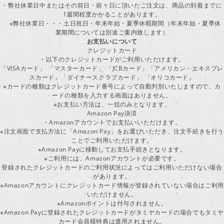
・弊社休業日中またはその前日・前々日に頂いたご注文は、商品の到着までに
1週間程度かかることがあります。
※弊社休業日・・・土日祝日・年末年始・夏季休暇期間（年末年始・夏季休
業期間については別途ご案内致します）
お支払いについて
クレジットカード
・以下のクレジットカードがご利用いただけます。
「VISAカード」 「マスターカード」 「JCBカード」「アメリカン・エキスプレ
スカード」「ダイナースクラブカード」 「オリコカード」
※カードの種類はクレジットカード番号によって自動判別いたしますので、カ
ードの種類を入力する画面はありません。
※お支払い方法は、一括のみとなります。
Amazon Pay決済
・Amazonアカウントでお支払いいただけます。
※注文画面で支払方法に「Amazon Pay」をお選びいただき、注文手続きを行
ことでご利用いただけます。
※Amazon Payに移動してお支払手続きとなります。
※ご利用には、Amazonアカウントが必要です。
登録されたクレジットカードのご利用状況によってはご利用いただけない場合
があります。
※Amazonアカウントにクレジットカード情報が登録されていない場合はご利用
いただけません。
※Amazonポイントは付与されません。
※Amazon Payに登録されたクレジットカードがタミヤカードの場合でもタミヤ
カード会員様特典は適用されません。