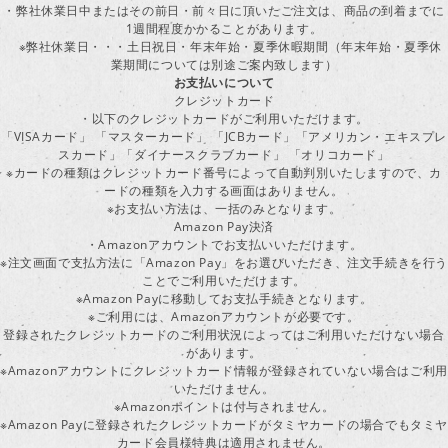
・弊社休業日中またはその前日・前々日に頂いたご注文は、商品の到着までに
1週間程度かかることがあります。
※弊社休業日・・・土日祝日・年末年始・夏季休暇期間（年末年始・夏季休
業期間については別途ご案内致します）
お支払いについて
クレジットカード
・以下のクレジットカードがご利用いただけます。
「VISAカード」 「マスターカード」 「JCBカード」「アメリカン・エキスプレ
スカード」「ダイナースクラブカード」 「オリコカード」
※カードの種類はクレジットカード番号によって自動判別いたしますので、カ
ードの種類を入力する画面はありません。
※お支払い方法は、一括のみとなります。
Amazon Pay決済
・Amazonアカウントでお支払いいただけます。
※注文画面で支払方法に「Amazon Pay」をお選びいただき、注文手続きを行
ことでご利用いただけます。
※Amazon Payに移動してお支払手続きとなります。
※ご利用には、Amazonアカウントが必要です。
登録されたクレジットカードのご利用状況によってはご利用いただけない場合
があります。
※Amazonアカウントにクレジットカード情報が登録されていない場合はご利用
いただけません。
※Amazonポイントは付与されません。
※Amazon Payに登録されたクレジットカードがタミヤカードの場合でもタミヤ
カード会員様特典は適用されません。