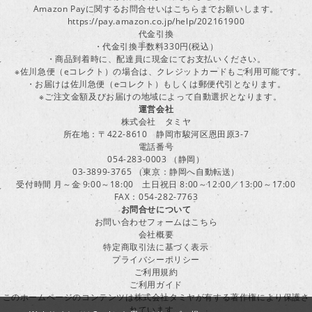
Amazon Payに関するお問合せいはこちらまでお願いします。
https://pay.amazon.co.jp/help/202161900
代金引換
・代金引換手数料330円(税込）
・商品到着時に、配達員に現金にてお支払いください。
※佐川急便（eコレクト）の場合は、クレジットカードもご利用可能です。
・お届けは佐川急便（eコレクト）もしくは郵便代引となります。
※ご注文金額及びお届けの地域によって自動選択となります。
運営会社
株式会社 タミヤ
所在地：〒422-8610 静岡市駿河区恩田原3-7
電話番号
054-283-0003 （静岡）
03-3899-3765 （東京：静岡へ自動転送）
受付時間 月～金 9:00～18:00 土日祝日 8:00～12:00／13:00～17:00
FAX：054-282-7763
お問合せについて
お問い合わせフォームはこちら
会社概要
特定商取引法に基づく表示
プライバシーポリシー
ご利用規約
ご利用ガイド
このホームページのコンテンツは株式会社タミヤが有する著作権により保護さ
れています。