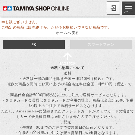
メニュー
申し訳ございません。
ご指定の商品は販売終了か、ただ今お取扱いできない商品です。
ホームへ戻る
PC
スマートフォン
送料・配送について
送料
・送料は一部の商品を除き全国一律510円（税込）です。
・複数の商品を同時にお買い上げの場合も送料は全国一律510円（税込）で
す。
・商品代金合計5000円(税込)以上のご注文で送料サービスとなります。
・タミヤカード会員様はタミヤカードご利用の場合、商品代金合計2000円(税
込)以上のご注文で送料サービスとなります。
ただし、Amazon Payに登録されたクレジットカードがタミヤカードの場合で
もカード会員様特典は適用されませんのでご注意ください。
配送
・午前8：00までのご注文で翌営業日の出荷となります。
・午前8：00以降のご注文は翌々営業日での出荷となります。