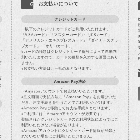
お支払いについて
クレジットカード
・以下のクレジットカードがご利用いただけます。
「VISAカード」 「マスターカード」 「JCBカード」
一
「アメリカン・エキスプレスカード」「ダイナースクラ
ブカード」 「オリコカード」
ビ
※カードの種類はクレジットカード番号によって自動判
別いたしますので、カードの種類を入力する画面はあり
商
ません。
と
※お支払い方法は、一括のみとなります。
が
Amazon Pay決済
ま
・Amazonアカウントでお支払いいただけます。
※注文画面で支払方法に「Amazon Pay」をお選びいた
だき、注文手続きを行うことでご利用いただけます。
※Amazon Payに移動してお支払手続きとなります。
※ご利用には、Amazonアカウントが必要です。
登録されたクレジットカードのご利用状況によってはご
り
利用いただけない場合があります。
※Amazonアカウントにクレジットカード情報が登録さ
文
れていない場合はご利用いただけません。