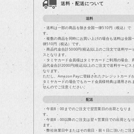
送料・配送について
送料
・送料は一部の商品を除き全国一律510円（税込）で
す。
・複数の商品を同時にお買い上げの場合も送料は全国
律510円（税込）です。
・商品代金合計5000円(税込)以上のご注文で送料サー
スとなります。
・タミヤカード会員様はタミヤカードご利用の場合、
品代金合計2000円(税込)以上のご注文で送料サービス
なります。
ただし、Amazon Payに登録されたクレジットカード
タミヤカードの場合でもカード会員様特典は適用され
せんのでご注意ください。
配送
・午前8：00までのご注文で翌営業日の出荷となりま
す。
・午前8：00以降のご注文は翌々営業日での出荷とな
ます。
・弊社休業日中またはその前日・前々日に頂いたご注