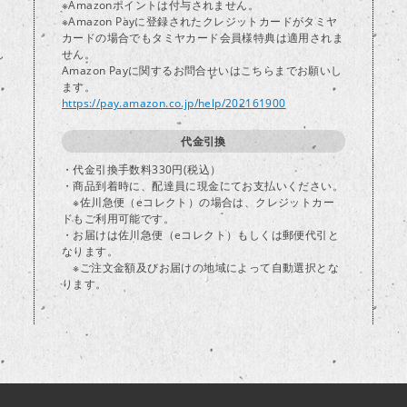
※Amazonポイントは付与されません。
※Amazon Payに登録されたクレジットカードがタミヤ
カードの場合でもタミヤカード会員様特典は適用されま
し
せん。
Amazon Payに関するお問合せいはこちらまでお願いし
ます。
https://pay.amazon.co.jp/help/202161900
代金引換
・代金引換手数料330円(税込）
・商品到着時に、配達員に現金にてお支払いください。
※佐川急便（eコレクト）の場合は、クレジットカー
ドもご利用可能です。
・お届けは佐川急便（eコレクト）もしくは郵便代引と
なります。
※ご注文金額及びお届けの地域によって自動選択とな
ります。