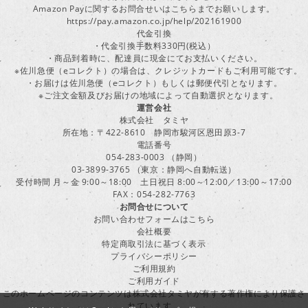
Amazon Payに関するお問合せいはこちらまでお願いします。
https://pay.amazon.co.jp/help/202161900
代金引換
・代金引換手数料330円(税込）
・商品到着時に、配達員に現金にてお支払いください。
※佐川急便（eコレクト）の場合は、クレジットカードもご利用可能です。
・お届けは佐川急便（eコレクト）もしくは郵便代引となります。
※ご注文金額及びお届けの地域によって自動選択となります。
運営会社
株式会社 タミヤ
所在地：〒422-8610 静岡市駿河区恩田原3-7
電話番号
054-283-0003 （静岡）
03-3899-3765 （東京：静岡へ自動転送）
受付時間 月～金 9:00～18:00 土日祝日 8:00～12:00／13:00～17:00
FAX：054-282-7763
お問合せについて
お問い合わせフォームはこちら
会社概要
特定商取引法に基づく表示
プライバシーポリシー
ご利用規約
ご利用ガイド
このホームページのコンテンツは株式会社タミヤが有する著作権により保護さ
れています。