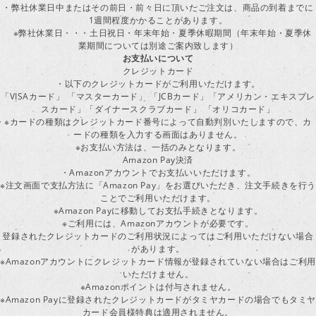
・弊社休業日中またはその前日・前々日に頂いたご注文は、商品の到着までに
1週間程度かかることがあります。
※弊社休業日・・・土日祝日・年末年始・夏季休暇期間（年末年始・夏季休
業期間については別途ご案内致します）
お支払いについて
クレジットカード
・以下のクレジットカードがご利用いただけます。
「VISAカード」 「マスターカード」 「JCBカード」「アメリカン・エキスプレ
スカード」「ダイナースクラブカード」 「オリコカード」
※カードの種類はクレジットカード番号によって自動判別いたしますので、カ
ードの種類を入力する画面はありません。
※お支払い方法は、一括のみとなります。
Amazon Pay決済
・Amazonアカウントでお支払いいただけます。
※注文画面で支払方法に「Amazon Pay」をお選びいただき、注文手続きを行
ことでご利用いただけます。
※Amazon Payに移動してお支払手続きとなります。
※ご利用には、Amazonアカウントが必要です。
登録されたクレジットカードのご利用状況によってはご利用いただけない場合
があります。
※Amazonアカウントにクレジットカード情報が登録されていない場合はご利用
いただけません。
※Amazonポイントは付与されません。
※Amazon Payに登録されたクレジットカードがタミヤカードの場合でもタミヤ
カード会員様特典は適用されません。