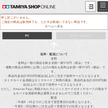
メニュー
申し訳ございません。
ご指定の商品は販売終了か、ただ今お取扱いできない商品です。
ホームへ戻る
PC
スマートフォン
送料・配送について
送料
・送料は一部の商品を除き全国一律510円（税込）です。
・複数の商品を同時にお買い上げの場合も送料は全国一律510円（税込）で
す。
・商品代金合計5000円(税込)以上のご注文で送料サービスとなります。
・タミヤカード会員様はタミヤカードご利用の場合、商品代金合計2000円(税
込)以上のご注文で送料サービスとなります。
ただし、Amazon Payに登録されたクレジットカードがタミヤカードの場合で
もカード会員様特典は適用されませんのでご注意ください。
配送
・午前8：00までのご注文で翌営業日の出荷となります。
・午前8：00以降のご注文は翌々営業日での出荷となります。