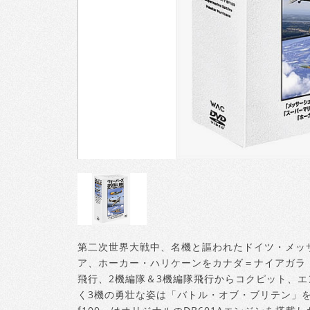
第二次世界大戦中、名機と謳われたドイツ・メッサ
ア、ホーカー・ハリケーンをカナダ＝ナイアガラ
飛行、2機編隊＆3機編隊飛行からコクピット、
く3機の勇壮な姿は「バトル・オブ・ブリテン」