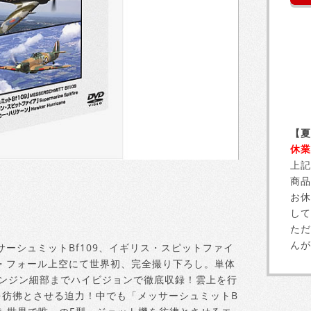
【夏
休業
上記
商品
お休
して
ただ
んが
ーシュミットBf109、イギリス・スピットファイ
・フォール上空にて世界初、完全撮り下ろし。単体
エンジン細部までハイビジョンで徹底収録！雲上を行
を彷彿とさせる迫力！中でも「メッサーシュミットB