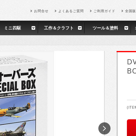
お問合せ
よくあるご質問
ご利用ガイド
全国販
ミニ四駆
工作＆クラフト
ツール＆塗料
D
B
(ITE