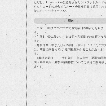
ただし、Amazon Payに登録されたクレジットカード
タミヤカードの場合でもカード会員様特典は適用され
せんのでご注意ください。
配送
・午前8：00までのご注文で翌営業日の出荷となりま
す。
・午前8：00以降のご注文は翌々営業日での出荷とな
ます。
・弊社休業日中またはその前日・前々日に頂いたご注
は、商品の到着までに1週間程度かかることがありま
す。
※弊社休業日・・・土日祝日・年末年始・夏季休暇期
間（年末年始・夏季休業期間については別途ご案内致
ます）