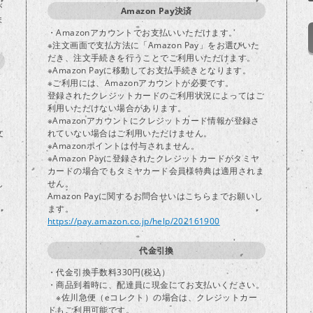
が
Amazon Pay決済
ま
・Amazonアカウントでお支払いいただけます。
※注文画面で支払方法に「Amazon Pay」をお選びいた
だき、注文手続きを行うことでご利用いただけます。
※Amazon Payに移動してお支払手続きとなります。
※ご利用には、Amazonアカウントが必要です。
登録されたクレジットカードのご利用状況によってはご
り
利用いただけない場合があります。
※Amazonアカウントにクレジットカード情報が登録さ
文
れていない場合はご利用いただけません。
※Amazonポイントは付与されません。
※Amazon Payに登録されたクレジットカードがタミヤ
カードの場合でもタミヤカード会員様特典は適用されま
し
せん。
Amazon Payに関するお問合せいはこちらまでお願いし
ます。
https://pay.amazon.co.jp/help/202161900
代金引換
・代金引換手数料330円(税込）
・商品到着時に、配達員に現金にてお支払いください。
※佐川急便（eコレクト）の場合は、クレジットカー
ドもご利用可能です。