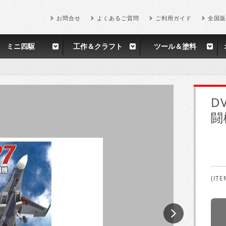
お問合せ
よくあるご質問
ご利用ガイド
全国販
ミニ四駆
工作＆クラフト
ツール＆塗料
D
闘
(ITE