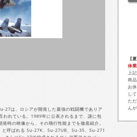
【夏
休業
上記
商品
お休
して
ただ
んが
u-27は、ロシアが開発した最強の戦闘機でありア
言われている。1989年に公表されるまで、謎に包
開発時の映像から、その飛行性能までを徹底紹介。
れる Su-27K、Su-27UB、Su-35、Su-271