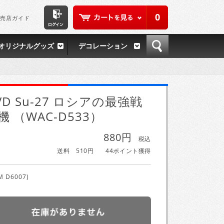
0
売店ガイド
オリジナルグッズ
デコレーション
VD Su-27 ロシアの最強戦
機 （WAC-D533）
880円
税込
送料 510円
44ポイント獲得
M D6007)