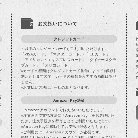
お支払いについて
クレジットカード
・以下のクレジットカードがご利用いただけます。
「VISAカード」 「マスターカード」 「JCBカード」
一
「アメリカン・エキスプレスカード」「ダイナースクラ
ブカード」 「オリコカード」
ビ
※カードの種類はクレジットカード番号によって自動判
別いたしますので、カードの種類を入力する画面はあり
商
ません。
と
※お支払い方法は、一括のみとなります。
が
Amazon Pay決済
ま
・Amazonアカウントでお支払いいただけます。
※注文画面で支払方法に「Amazon Pay」をお選びいた
だき、注文手続きを行うことでご利用いただけます。
※Amazon Payに移動してお支払手続きとなります。
※ご利用には、Amazonアカウントが必要です。
登録されたクレジットカードのご利用状況によってはご