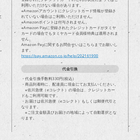
り
利用いただけない場合があります。
※Amazonアカウントにクレジットカード情報が登録さ
文
れていない場合はご利用いただけません。
※Amazonポイントは付与されません。
※Amazon Payに登録されたクレジットカードがタミヤ
カードの場合でもタミヤカード会員様特典は適用されま
し
せん。
Amazon Payに関するお問合せいはこちらまでお願いし
ます。
https://pay.amazon.co.jp/help/202161900
代金引換
・代金引換手数料330円(税込）
・商品到着時に、配達員に現金にてお支払いください。
※佐川急便（eコレクト）の場合は、クレジットカー
ドもご利用可能です。
・お届けは佐川急便（eコレクト）もしくは郵便代引と
なります。
※ご注文金額及びお届けの地域によって自動選択とな
ります。