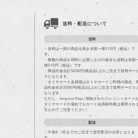
送料・配送について
送料
・送料は一部の商品を除き全国一律510円（税込）で
す。
・複数の商品を同時にお買い上げの場合も送料は全国
律510円（税込）です。
・商品代金合計5000円(税込)以上のご注文で送料サー
スとなります。
・タミヤカード会員様はタミヤカードご利用の場合、
品代金合計2000円(税込)以上のご注文で送料サービス
なります。
ただし、Amazon Payに登録されたクレジットカード
タミヤカードの場合でもカード会員様特典は適用され
せんのでご注意ください。
配送
・午前8：00までのご注文で翌営業日の出荷となりま
す。