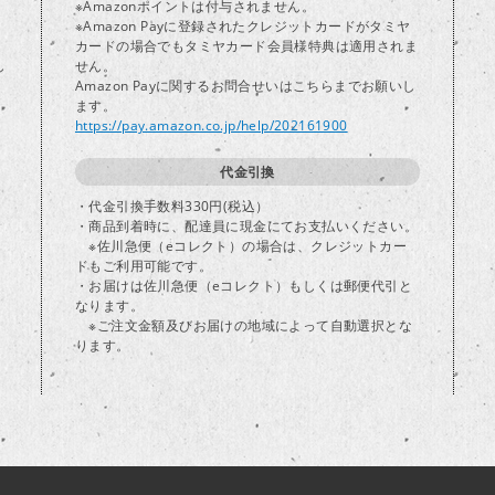
※Amazonポイントは付与されません。
※Amazon Payに登録されたクレジットカードがタミヤ
カードの場合でもタミヤカード会員様特典は適用されま
し
せん。
Amazon Payに関するお問合せいはこちらまでお願いし
ます。
https://pay.amazon.co.jp/help/202161900
代金引換
・代金引換手数料330円(税込）
・商品到着時に、配達員に現金にてお支払いください。
※佐川急便（eコレクト）の場合は、クレジットカー
ドもご利用可能です。
・お届けは佐川急便（eコレクト）もしくは郵便代引と
なります。
※ご注文金額及びお届けの地域によって自動選択とな
ります。