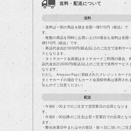
送料・配送について
送料
・送料は一部の商品を除き全国一律510円（税込）で
す。
・複数の商品を同時にお買い上げの場合も送料は全国
律510円（税込）です。
・商品代金合計5000円(税込)以上のご注文で送料サー
スとなります。
・タミヤカード会員様はタミヤカードご利用の場合、
品代金合計2000円(税込)以上のご注文で送料サービス
なります。
ただし、Amazon Payに登録されたクレジットカード
タミヤカードの場合でもカード会員様特典は適用され
せんのでご注意ください。
配送
・午前8：00までのご注文で翌営業日の出荷となりま
す。
・午前8：00以降のご注文は翌々営業日での出荷とな
ます。
・弊社休業日中またはその前日・前々日に頂いたご注