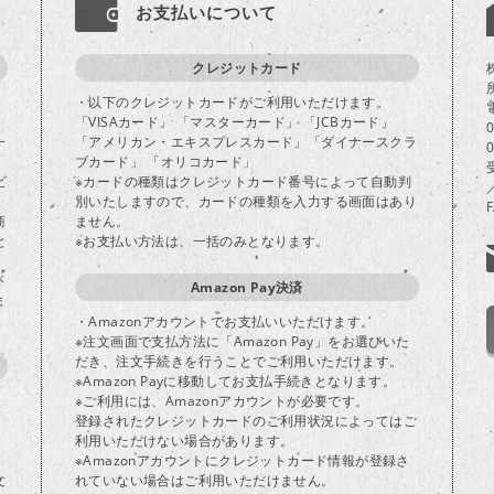
お支払いについて
クレジットカード
・以下のクレジットカードがご利用いただけます。
「VISAカード」 「マスターカード」 「JCBカード」
一
「アメリカン・エキスプレスカード」「ダイナースクラ
ブカード」 「オリコカード」
ビ
※カードの種類はクレジットカード番号によって自動判
別いたしますので、カードの種類を入力する画面はあり
商
ません。
と
※お支払い方法は、一括のみとなります。
が
Amazon Pay決済
ま
・Amazonアカウントでお支払いいただけます。
※注文画面で支払方法に「Amazon Pay」をお選びいた
だき、注文手続きを行うことでご利用いただけます。
※Amazon Payに移動してお支払手続きとなります。
※ご利用には、Amazonアカウントが必要です。
登録されたクレジットカードのご利用状況によってはご
り
利用いただけない場合があります。
※Amazonアカウントにクレジットカード情報が登録さ
文
れていない場合はご利用いただけません。