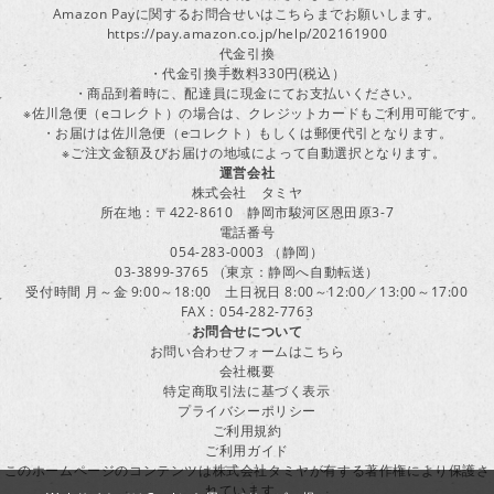
Amazon Payに関するお問合せいはこちらまでお願いします。
https://pay.amazon.co.jp/help/202161900
代金引換
・代金引換手数料330円(税込）
・商品到着時に、配達員に現金にてお支払いください。
※佐川急便（eコレクト）の場合は、クレジットカードもご利用可能です。
・お届けは佐川急便（eコレクト）もしくは郵便代引となります。
※ご注文金額及びお届けの地域によって自動選択となります。
運営会社
株式会社 タミヤ
所在地：〒422-8610 静岡市駿河区恩田原3-7
電話番号
054-283-0003 （静岡）
03-3899-3765 （東京：静岡へ自動転送）
受付時間 月～金 9:00～18:00 土日祝日 8:00～12:00／13:00～17:00
FAX：054-282-7763
お問合せについて
お問い合わせフォームはこちら
会社概要
特定商取引法に基づく表示
プライバシーポリシー
ご利用規約
ご利用ガイド
このホームページのコンテンツは株式会社タミヤが有する著作権により保護さ
れています。