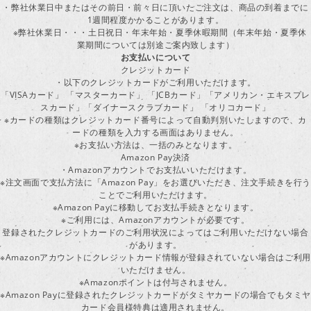
・弊社休業日中またはその前日・前々日に頂いたご注文は、商品の到着までに
1週間程度かかることがあります。
※弊社休業日・・・土日祝日・年末年始・夏季休暇期間（年末年始・夏季休
業期間については別途ご案内致します）
お支払いについて
クレジットカード
・以下のクレジットカードがご利用いただけます。
「VISAカード」 「マスターカード」 「JCBカード」「アメリカン・エキスプレ
スカード」「ダイナースクラブカード」 「オリコカード」
※カードの種類はクレジットカード番号によって自動判別いたしますので、カ
ードの種類を入力する画面はありません。
※お支払い方法は、一括のみとなります。
Amazon Pay決済
・Amazonアカウントでお支払いいただけます。
※注文画面で支払方法に「Amazon Pay」をお選びいただき、注文手続きを行
ことでご利用いただけます。
※Amazon Payに移動してお支払手続きとなります。
※ご利用には、Amazonアカウントが必要です。
登録されたクレジットカードのご利用状況によってはご利用いただけない場合
があります。
※Amazonアカウントにクレジットカード情報が登録されていない場合はご利用
いただけません。
※Amazonポイントは付与されません。
※Amazon Payに登録されたクレジットカードがタミヤカードの場合でもタミヤ
カード会員様特典は適用されません。