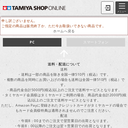
メニュー
申し訳ございません。
ご指定の商品は販売終了か、ただ今お取扱いできない商品です。
ホームへ戻る
PC
スマートフォン
送料・配送について
送料
・送料は一部の商品を除き全国一律510円（税込）です。
・複数の商品を同時にお買い上げの場合も送料は全国一律510円（税込）で
す。
・商品代金合計5000円(税込)以上のご注文で送料サービスとなります。
・タミヤカード会員様はタミヤカードご利用の場合、商品代金合計2000円(税
込)以上のご注文で送料サービスとなります。
ただし、Amazon Payに登録されたクレジットカードがタミヤカードの場合で
もカード会員様特典は適用されませんのでご注意ください。
配送
・午前8：00までのご注文で翌営業日の出荷となります。
・午前8：00以降のご注文は翌々営業日での出荷となります。