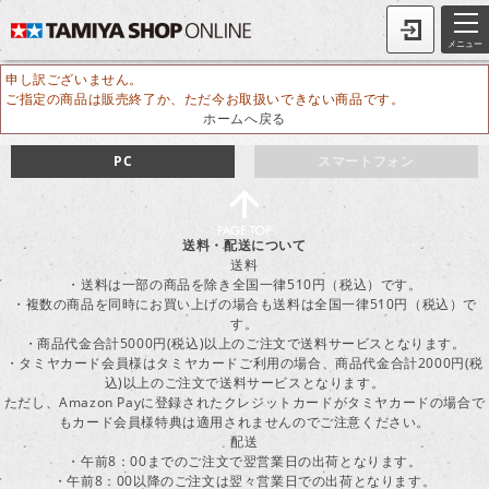
メニュー
申し訳ございません。
ご指定の商品は販売終了か、ただ今お取扱いできない商品です。
ホームへ戻る
PC
スマートフォン
送料・配送について
送料
・送料は一部の商品を除き全国一律510円（税込）です。
・複数の商品を同時にお買い上げの場合も送料は全国一律510円（税込）で
す。
・商品代金合計5000円(税込)以上のご注文で送料サービスとなります。
・タミヤカード会員様はタミヤカードご利用の場合、商品代金合計2000円(税
込)以上のご注文で送料サービスとなります。
ただし、Amazon Payに登録されたクレジットカードがタミヤカードの場合で
もカード会員様特典は適用されませんのでご注意ください。
配送
・午前8：00までのご注文で翌営業日の出荷となります。
・午前8：00以降のご注文は翌々営業日での出荷となります。