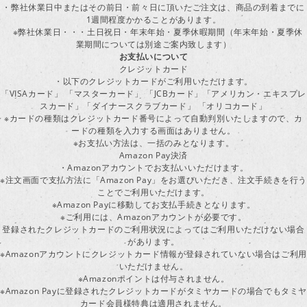
・弊社休業日中またはその前日・前々日に頂いたご注文は、商品の到着までに
1週間程度かかることがあります。
※弊社休業日・・・土日祝日・年末年始・夏季休暇期間（年末年始・夏季休
業期間については別途ご案内致します）
お支払いについて
クレジットカード
・以下のクレジットカードがご利用いただけます。
「VISAカード」 「マスターカード」 「JCBカード」「アメリカン・エキスプレ
スカード」「ダイナースクラブカード」 「オリコカード」
※カードの種類はクレジットカード番号によって自動判別いたしますので、カ
ードの種類を入力する画面はありません。
※お支払い方法は、一括のみとなります。
Amazon Pay決済
・Amazonアカウントでお支払いいただけます。
※注文画面で支払方法に「Amazon Pay」をお選びいただき、注文手続きを行
ことでご利用いただけます。
※Amazon Payに移動してお支払手続きとなります。
※ご利用には、Amazonアカウントが必要です。
登録されたクレジットカードのご利用状況によってはご利用いただけない場合
があります。
※Amazonアカウントにクレジットカード情報が登録されていない場合はご利用
いただけません。
※Amazonポイントは付与されません。
※Amazon Payに登録されたクレジットカードがタミヤカードの場合でもタミヤ
カード会員様特典は適用されません。