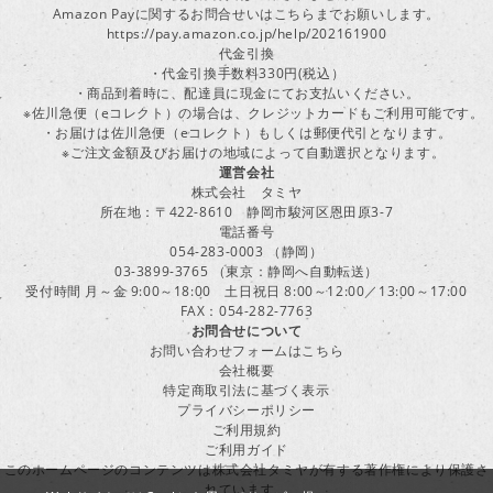
Amazon Payに関するお問合せいはこちらまでお願いします。
https://pay.amazon.co.jp/help/202161900
代金引換
・代金引換手数料330円(税込）
・商品到着時に、配達員に現金にてお支払いください。
※佐川急便（eコレクト）の場合は、クレジットカードもご利用可能です。
・お届けは佐川急便（eコレクト）もしくは郵便代引となります。
※ご注文金額及びお届けの地域によって自動選択となります。
運営会社
株式会社 タミヤ
所在地：〒422-8610 静岡市駿河区恩田原3-7
電話番号
054-283-0003 （静岡）
03-3899-3765 （東京：静岡へ自動転送）
受付時間 月～金 9:00～18:00 土日祝日 8:00～12:00／13:00～17:00
FAX：054-282-7763
お問合せについて
お問い合わせフォームはこちら
会社概要
特定商取引法に基づく表示
プライバシーポリシー
ご利用規約
ご利用ガイド
このホームページのコンテンツは株式会社タミヤが有する著作権により保護さ
れています。