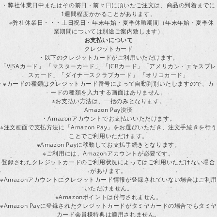
・弊社休業日中またはその前日・前々日に頂いたご注文は、商品の到着までに
1週間程度かかることがあります。
※弊社休業日・・・土日祝日・年末年始・夏季休暇期間（年末年始・夏季休
業期間については別途ご案内致します）
お支払いについて
クレジットカード
・以下のクレジットカードがご利用いただけます。
「VISAカード」 「マスターカード」 「JCBカード」「アメリカン・エキスプレ
スカード」「ダイナースクラブカード」 「オリコカード」
※カードの種類はクレジットカード番号によって自動判別いたしますので、カ
ードの種類を入力する画面はありません。
※お支払い方法は、一括のみとなります。
Amazon Pay決済
・Amazonアカウントでお支払いいただけます。
※注文画面で支払方法に「Amazon Pay」をお選びいただき、注文手続きを行
ことでご利用いただけます。
※Amazon Payに移動してお支払手続きとなります。
※ご利用には、Amazonアカウントが必要です。
登録されたクレジットカードのご利用状況によってはご利用いただけない場合
があります。
※Amazonアカウントにクレジットカード情報が登録されていない場合はご利用
いただけません。
※Amazonポイントは付与されません。
※Amazon Payに登録されたクレジットカードがタミヤカードの場合でもタミヤ
カード会員様特典は適用されません。