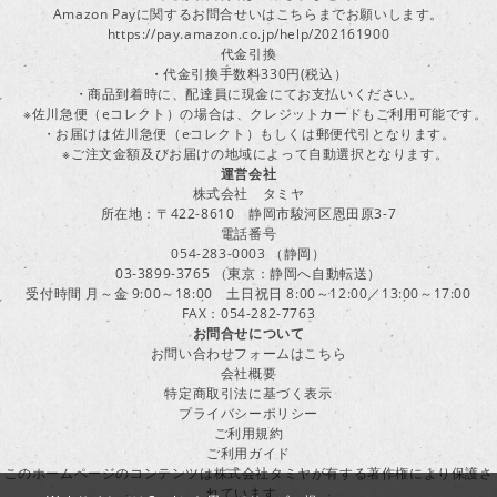
Amazon Payに関するお問合せいはこちらまでお願いします。
https://pay.amazon.co.jp/help/202161900
代金引換
・代金引換手数料330円(税込）
・商品到着時に、配達員に現金にてお支払いください。
※佐川急便（eコレクト）の場合は、クレジットカードもご利用可能です。
・お届けは佐川急便（eコレクト）もしくは郵便代引となります。
※ご注文金額及びお届けの地域によって自動選択となります。
運営会社
株式会社 タミヤ
所在地：〒422-8610 静岡市駿河区恩田原3-7
電話番号
054-283-0003 （静岡）
03-3899-3765 （東京：静岡へ自動転送）
受付時間 月～金 9:00～18:00 土日祝日 8:00～12:00／13:00～17:00
FAX：054-282-7763
お問合せについて
お問い合わせフォームはこちら
会社概要
特定商取引法に基づく表示
プライバシーポリシー
ご利用規約
ご利用ガイド
このホームページのコンテンツは株式会社タミヤが有する著作権により保護さ
れています。