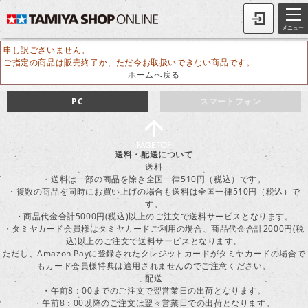
メニュー
申し訳ございません。
ご指定の商品は販売終了か、ただ今お取扱いできない商品です。
ホームへ戻る
PC
スマートフォン
送料・配送について
送料
・送料は一部の商品を除き全国一律510円（税込）です。
・複数の商品を同時にお買い上げの場合も送料は全国一律510円（税込）で
す。
・商品代金合計5000円(税込)以上のご注文で送料サービスとなります。
・タミヤカード会員様はタミヤカードご利用の場合、商品代金合計2000円(税
込)以上のご注文で送料サービスとなります。
ただし、Amazon Payに登録されたクレジットカードがタミヤカードの場合で
もカード会員様特典は適用されませんのでご注意ください。
配送
・午前8：00までのご注文で翌営業日の出荷となります。
・午前8：00以降のご注文は翌々営業日での出荷となります。