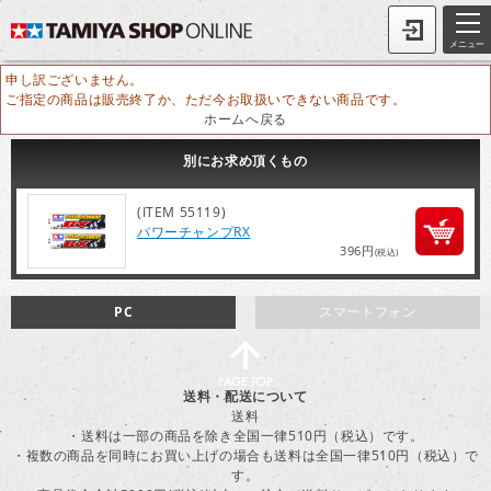
メニュー
申し訳ございません。
ご指定の商品は販売終了か、ただ今お取扱いできない商品です。
ホームへ戻る
別にお求め頂くもの
(ITEM 55119)
パワーチャンプRX
396円
(税込)
PC
スマートフォン
送料・配送について
送料
・送料は一部の商品を除き全国一律510円（税込）です。
・複数の商品を同時にお買い上げの場合も送料は全国一律510円（税込）で
す。