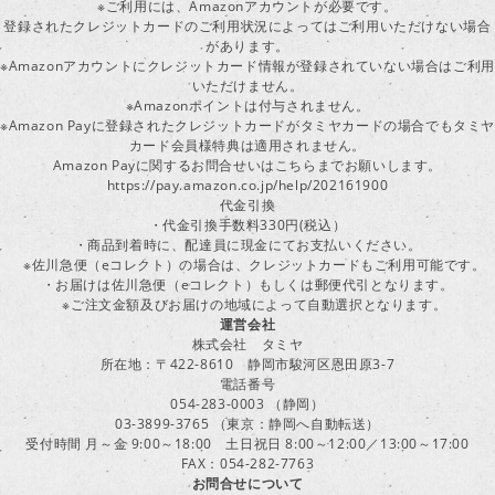
※ご利用には、Amazonアカウントが必要です。
登録されたクレジットカードのご利用状況によってはご利用いただけない場合
があります。
※Amazonアカウントにクレジットカード情報が登録されていない場合はご利用
いただけません。
※Amazonポイントは付与されません。
※Amazon Payに登録されたクレジットカードがタミヤカードの場合でもタミヤ
カード会員様特典は適用されません。
Amazon Payに関するお問合せいはこちらまでお願いします。
https://pay.amazon.co.jp/help/202161900
代金引換
・代金引換手数料330円(税込）
・商品到着時に、配達員に現金にてお支払いください。
※佐川急便（eコレクト）の場合は、クレジットカードもご利用可能です。
・お届けは佐川急便（eコレクト）もしくは郵便代引となります。
※ご注文金額及びお届けの地域によって自動選択となります。
運営会社
株式会社 タミヤ
所在地：〒422-8610 静岡市駿河区恩田原3-7
電話番号
054-283-0003 （静岡）
03-3899-3765 （東京：静岡へ自動転送）
受付時間 月～金 9:00～18:00 土日祝日 8:00～12:00／13:00～17:00
FAX：054-282-7763
お問合せについて