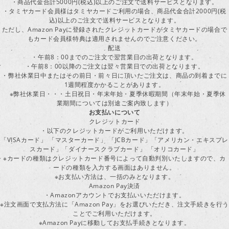
・商品代金合計5000円(税込)以上のご注文で送料サービスとなります。
・タミヤカード会員様はタミヤカードご利用の場合、商品代金合計2000円(税
込)以上のご注文で送料サービスとなります。
ただし、Amazon Payに登録されたクレジットカードがタミヤカードの場合で
もカード会員様特典は適用されませんのでご注意ください。
配送
・午前8：00までのご注文で翌営業日の出荷となります。
・午前8：00以降のご注文は翌々営業日での出荷となります。
・弊社休業日中またはその前日・前々日に頂いたご注文は、商品の到着までに
1週間程度かかることがあります。
※弊社休業日・・・土日祝日・年末年始・夏季休暇期間（年末年始・夏季休
業期間については別途ご案内致します）
お支払いについて
クレジットカード
・以下のクレジットカードがご利用いただけます。
「VISAカード」 「マスターカード」 「JCBカード」「アメリカン・エキスプレ
スカード」「ダイナースクラブカード」 「オリコカード」
※カードの種類はクレジットカード番号によって自動判別いたしますので、カ
ードの種類を入力する画面はありません。
※お支払い方法は、一括のみとなります。
Amazon Pay決済
・Amazonアカウントでお支払いいただけます。
※注文画面で支払方法に「Amazon Pay」をお選びいただき、注文手続きを行
ことでご利用いただけます。
※Amazon Payに移動してお支払手続きとなります。