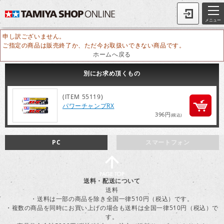
メニュー
申し訳ございません。
ご指定の商品は販売終了か、ただ今お取扱いできない商品です。
ホームへ戻る
別にお求め頂くもの
(ITEM 55119)
パワーチャンプRX
396円
(税込)
PC
スマートフォン
送料・配送について
送料
・送料は一部の商品を除き全国一律510円（税込）です。
・複数の商品を同時にお買い上げの場合も送料は全国一律510円（税込）で
す。