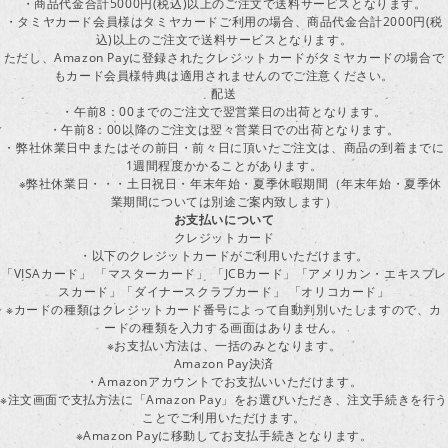
・商品代金合計5000円(税込)以上のご注文で送料サービスとなります。
・タミヤカード会員様はタミヤカードご利用の場合、商品代金合計2000円(税
込)以上のご注文で送料サービスとなります。
ただし、Amazon Payに登録されたクレジットカードがタミヤカードの場合で
もカード会員様特典は適用されませんのでご注意ください。
配送
・午前8：00までのご注文で翌営業日の出荷となります。
・午前8：00以降のご注文は翌々営業日での出荷となります。
・弊社休業日中またはその前日・前々日に頂いたご注文は、商品の到着までに
1週間程度かかることがあります。
※弊社休業日・・・土日祝日・年末年始・夏季休暇期間（年末年始・夏季休
業期間については別途ご案内致します）
お支払いについて
クレジットカード
・以下のクレジットカードがご利用いただけます。
「VISAカード」 「マスターカード」 「JCBカード」「アメリカン・エキスプレ
スカード」「ダイナースクラブカード」 「オリコカード」
※カードの種類はクレジットカード番号によって自動判別いたしますので、カ
ードの種類を入力する画面はありません。
※お支払い方法は、一括のみとなります。
Amazon Pay決済
・Amazonアカウントでお支払いいただけます。
※注文画面で支払方法に「Amazon Pay」をお選びいただき、注文手続きを行
ことでご利用いただけます。
※Amazon Payに移動してお支払手続きとなります。