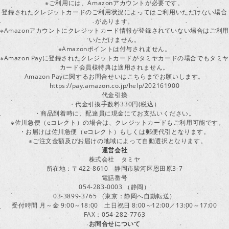
※ご利用には、Amazonアカウントが必要です。
登録されたクレジットカードのご利用状況によってはご利用いただけない場合
があります。
※Amazonアカウントにクレジットカード情報が登録されていない場合はご利用
いただけません。
※Amazonポイントは付与されません。
※Amazon Payに登録されたクレジットカードがタミヤカードの場合でもタミヤ
カード会員様特典は適用されません。
Amazon Payに関するお問合せいはこちらまでお願いします。
https://pay.amazon.co.jp/help/202161900
代金引換
・代金引換手数料330円(税込）
・商品到着時に、配達員に現金にてお支払いください。
※佐川急便（eコレクト）の場合は、クレジットカードもご利用可能です。
・お届けは佐川急便（eコレクト）もしくは郵便代引となります。
※ご注文金額及びお届けの地域によって自動選択となります。
運営会社
株式会社 タミヤ
所在地：〒422-8610 静岡市駿河区恩田原3-7
電話番号
054-283-0003 （静岡）
03-3899-3765 （東京：静岡へ自動転送）
受付時間 月～金 9:00～18:00 土日祝日 8:00～12:00／13:00～17:00
FAX：054-282-7763
お問合せについて